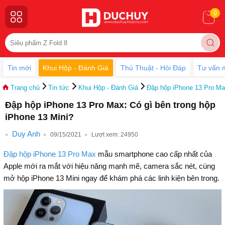
0
Tin mới
Khui Hộp - Đánh Giá
Thủ Thuật - Hỏi Đáp
Tư vấn 
Trang chủ
Tin tức
Khui Hộp - Đánh Giá
Đập hộp iPhone 13 Pro Max
Đập hộp iPhone 13 Pro Max: Có gì bên trong hộp
iPhone 13 Mini?
Duy Anh
09/15/2021
Lượt xem:
24950
Đập hộp iPhone 13 Pro Max
mẫu smartphone cao cấp nhất của
Apple mới ra mắt với hiệu năng mạnh mẽ, camera sắc nét, cùng
mở hộp iPhone 13 Mini ngay để khám phá các linh kiện bên trong.