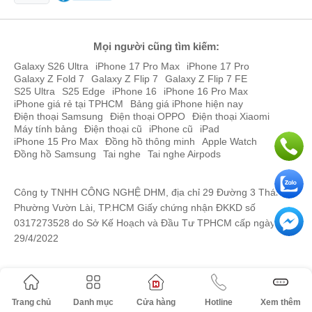
Mọi người cũng tìm kiếm:
Galaxy S26 Ultra
iPhone 17 Pro Max
iPhone 17 Pro
Galaxy Z Fold 7
Galaxy Z Flip 7
Galaxy Z Flip 7 FE
S25 Ultra
S25 Edge
iPhone 16
iPhone 16 Pro Max
iPhone giá rẻ tại TPHCM
Bảng giá iPhone hiện nay
Điện thoại Samsung
Điện thoại OPPO
Điện thoại Xiaomi
Máy tính bảng
Điện thoại cũ
iPhone cũ
iPad
iPhone 15 Pro Max
Đồng hồ thông minh
Apple Watch
Đồng hồ Samsung
Tai nghe
Tai nghe Airpods
Công ty TNHH CÔNG NGHỆ DHM, địa chỉ 29 Đường 3 Tháng 2,
Phường Vườn Lài, TP.HCM Giấy chứng nhận ĐKKD số
0317273528 do Sở Kế Hoạch và Đầu Tư TPHCM cấp ngày
29/4/2022
Trang chủ
Danh mục
Cửa hàng
Hotline
Xem thêm