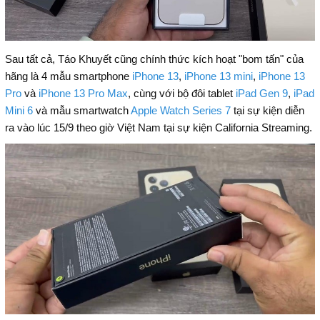
Sau tất cả, Táo Khuyết cũng chính thức kích hoạt "bom tấn" của
hãng là 4 mẫu smartphone
iPhone 13
,
iPhone 13 mini
,
iPhone 13
Pro
và
iPhone 13 Pro Max
, cùng với bộ đôi tablet
iPad Gen 9
,
iPad
Mini 6
và mẫu smartwatch
Apple Watch Series 7
tại sự kiện diễn
ra vào lúc 15/9 theo giờ Việt Nam tại sự kiện California Streaming.