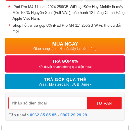
iPad Pro M4 11 inch 2024 256GB WiFi tại Đức Huy Mobile là máy
Mới 100% Nguyên Seal (Full VAT), bảo hành 12 tháng Chính Hãng
Apple Việt Nam.
Shop hỗ trợ trả góp 0% iPad Pro M4 11" 256GB WiFi, thu cũ đổi
mới
MUA NGAY
Giao hàng tận nơi hoặc lấy tại cửa hàng
TRẢ GÓP 0%
Xét duyệt nhanh chóng qua điện thoại
TRẢ GÓP QUA THẺ
Visa, Mastercard, JCB, Amex
TƯ VẤN
Cần tư vấn
0962.85.85.85
-
0967.29.29.29