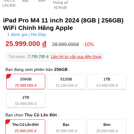
Thu Cũ
Bạc
Đen
Thông số
Lên Đời
kỹ thuật
iPad Pro M4 11 inch 2024 (8GB | 256GB)
WiFi Chính Hãng Apple
1 đánh giá | Hỏi Đáp
25.999.000
đ
28.999.000đ
-10%
Trả trước:
7.799.700 đ
.
Liên hệ tư vấn qua điện thoại
Bạn đang xem phiên bản
256GB
:
256GB
512GB
1TB
25.999.000
đ
31.199.000
đ
43.999.000
đ
2TB
55.999.000
đ
Bạn chọn
Thu Cũ Lên Đời
:
Thu Cũ Lên Đời
Bạc
Đen
25.999.000
đ
26.999.000
đ
26.999.000
đ