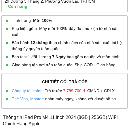
29 Đường 3 Tháng 2, Phường Vườn Lài, TP.HCM
– Còn hàng
Tình trạng:
Mới 100%
Phụ kiện gồm: Máy mới 100%, đầy đủ phụ kiện từ nhà sản
xuất
Bảo hành
12 tháng
theo chính sách của nhà sản xuất tại hệ
thống ủy quyền toàn quốc.
Bao test 1 đổi 1 trong
7 Ngày
bao gồm nguồn và màn hình
Giao hàng tận nơi trên toàn quốc. Ship COD - Giao hàng
CHI TIẾT GÓI TRẢ GÓP
Công ty tài chính:
Trả trước
7.799.700
đ
. CMND + GPLX
Thẻ Visa, Master:
nhận máy ngay, không xét duyệt hồ sơ
Thông tin iPad Pro M4 11 inch 2024 (8GB | 256GB) WiFi
Chính Hãng Apple