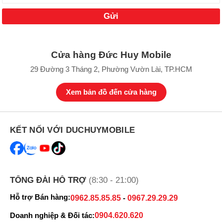
mở bán một phụ kiện hoàn hảo cho máy đó là bao da kèm
bút S-
Pen Samsung Galaxy Z Fold 3 5G
Mới 100% hàng chính hãng
Samsung
cực xịn sò với giá rẻ nhất thị trường, hỗ trợ trả góp 0%.
Cửa hàng Đức Huy Mobile
29 Đường 3 Tháng 2, Phường Vườn Lài, TP.HCM
Xem bản đồ đến cửa hàng
KẾT NỐI VỚI DUCHUYMOBILE
TỔNG ĐÀI HỖ TRỢ
(8:30 - 21:00)
Hỗ trợ Bán hàng:
0962.85.85.85
-
0967.29.29.29
Doanh nghiệp & Đối tác:
0904.620.620
Tính năng của bao da kèm bút S-Pen Samsung Galaxy Z