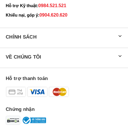
Fold 3 5G:
Hỗ trợ Kỹ thuật:
0984.521.521
Khiếu nại, góp ý:
0904.620.620
CHÍNH SÁCH
VỀ CHÚNG TÔI
Hỗ trợ thanh toán
Bao Da Kèm Bút S-Pen
Samsung Galaxy Z Fold 3 5G Chính Hãng
được thiết kế với chất liệu bền bỉ tốt phủ lớp kháng khuẩn bảo vệ
người dùng.
Chứng nhận