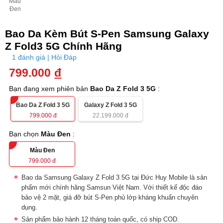
Màu
Đen
Bao Da Kèm Bút S-Pen Samsung Galaxy
Z Fold3 5G Chính Hãng
1 đánh giá | Hỏi Đáp
799.000
đ
Bạn đang xem phiên bản
Bao Da Z Fold 3 5G
:
Bao Da Z Fold 3 5G
Galaxy Z Fold 3 5G
799.000
đ
22.199.000
đ
Bạn chọn
Màu Đen
:
Màu Đen
799.000
đ
Bao da Samsung Galaxy Z Fold 3 5G tại Đức Huy Mobile là sản
phẩm mới chính hãng Samsun Việt Nam. Với thiết kế độc đáo
bảo vệ 2 mặt, giá đỡ bút S-Pen phủ lớp kháng khuẩn chuyên
dụng.
Sản phẩm bảo hành 12 tháng toàn quốc, có ship COD.