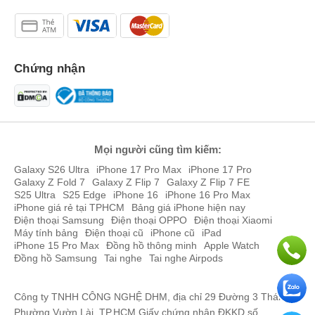
Thiết kế đồng hồ thông minh Mi Watch:
Chứng nhận
Mọi người cũng tìm kiếm:
Galaxy S26 Ultra
iPhone 17 Pro Max
iPhone 17 Pro
Galaxy Z Fold 7
Galaxy Z Flip 7
Galaxy Z Flip 7 FE
S25 Ultra
S25 Edge
iPhone 16
iPhone 16 Pro Max
iPhone giá rẻ tại TPHCM
Bảng giá iPhone hiện nay
Xiaomi Mi Watch sẽ mang đến cái nhìn đầu tiên như một chiếc
Điện thoại Samsung
Điện thoại OPPO
Điện thoại Xiaomi
đồng hồ đeo tay bình thường tuy nhiên bên trong sẽ được tích hợp
Máy tính bảng
Điện thoại cũ
iPhone cũ
iPad
iPhone 15 Pro Max
Đồng hồ thông minh
Apple Watch
nhiều tính năng thông minh đặc biệt sẽ là người bạn đồng hành
Đồng hồ Samsung
Tai nghe
Tai nghe Airpods
sức khỏe dành cho bạn.
Công ty TNHH CÔNG NGHỆ DHM, địa chỉ 29 Đường 3 Tháng 2,
Phường Vườn Lài, TP.HCM Giấy chứng nhận ĐKKD số