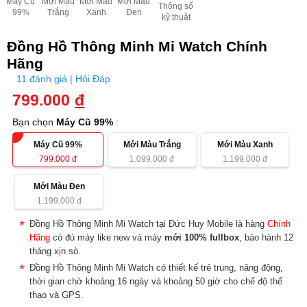
Máy Cũ
Mới Màu
Mới Màu
Mới Màu
Thông số
99%
Trắng
Xanh
Đen
kỹ thuật
Đồng Hồ Thông Minh Mi Watch Chính
Hãng
11 đánh giá | Hỏi Đáp
799.000
đ
Bạn chọn
Máy Cũ 99%
:
Máy Cũ 99%
Mới Màu Trắng
Mới Màu Xanh
799.000
đ
1.099.000
đ
1.199.000
đ
Mới Màu Đen
1.199.000
đ
Đồng Hồ Thông Minh Mi Watch tại Đức Huy Mobile là hàng
Chính
Hãng
có đủ máy like new và máy
mới 100% fullbox
, bảo hành 12
tháng xịn sò.
Đồng Hồ Thông Minh Mi Watch có thiết kế trẻ trung, năng động,
thời gian chờ khoảng 16 ngày và khoảng 50 giờ cho chế độ thể
thao và GPS.