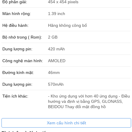
Độ phân giải:
454 x 454 pixels
Màn hình rộng:
1.39 inch
Hệ điều hành:
Hãng không công bố
Mi Watch màu đen.
Bộ nhớ trong ( Rom):
2 GB
Dung lượng pin:
420 mAh
Công nghệ màn hình:
AMOLED
Đường kính mặt:
46mm
Dung lượng pin:
570mAh
Tiện ích khác:
- Kho ứng dụng với hơn 40 ứng dụng - Điều
hướng và định vị bằng GPS, GLONASS,
BEIDOU Thay đổi mặt đồng hồ
Xem cấu hình chi tiết