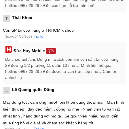
thông minh, đo nồng độ oxy trong máu (SpO2), theo dõi giấc ngủ
hotline 0967.29.29.29 để các bạn hỗ trợ mình nè
và có rất nhiều chế độ luyện tập để bạn thay đổi hàng ngày trên Mi
Watch.
Thái Khoa
T
Còn SP tại cửa hàng ở TP.HCM k shop
Trả lời
Ngày: 04/20/2023
Đức Huy Mobile
QTV
Dạ chào anh/chị. Dòng mi watch bên em còn sẵn tại cửa hàng
29 đường 3/2 phường 11 quận 10 nhé ạ. Mình liên hệ qua
hotline 0967.29.29.29 để được tư vấn trực tiếp nhé ạ.Cảm ơn
anh/chị ạ
Lê Quang quốc Dũng
L
Máy dùng tốt , cảm ứng mượt, pin khỏe dùng thoải mái . Màn hình
Những ưu điểm nổi bật của Mi Watch
hiển thị đẹp , dây đeo mềm , đồng hồ nhẹ . Nhân viên tư vấn rất
nhiệt tình , hàng đúng với mô tả . Sẽ giới thiệu nhiều người đến
mua ủng hộ vì giá rẻ và chăm sóc khách hàng rốt