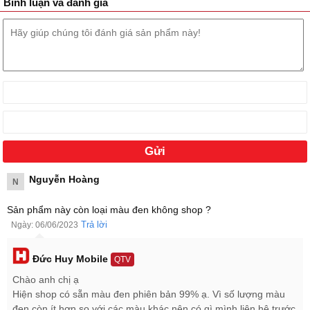
Bình luận và đánh giá
Mi Watch màu trắng kem
Nguyễn Hoàng
N
Sản phẩm này còn loại màu đen không shop ?
Trả lời
Ngày: 06/06/2023
Đức Huy Mobile
QTV
Chào anh chị ạ
Mi Watch màu xanh
Hiện shop có sẵn màu đen phiên bản 99% ạ. Vì số lượng màu
Cùng nhiều tiện ích chăm sóc sức khỏe nhờ cảm biến đo nhịp tim
đen còn ít hơn so với các màu khác nên có gì mình liên hệ trước