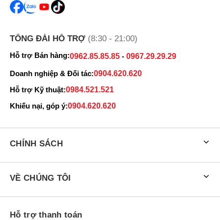
TỔNG ĐÀI HỖ TRỢ
(8:30 - 21:00)
Hỗ trợ Bán hàng:
0962.85.85.85
-
0967.29.29.29
Doanh nghiệp & Đối tác:
0904.620.620
Hỗ trợ Kỹ thuật:
0984.521.521
Khiếu nại, góp ý:
0904.620.620
CHÍNH SÁCH
VỀ CHÚNG TÔI
Cảm giác đeo Mi Watch vô cùng thoải mái.
Hỗ trợ thanh toán