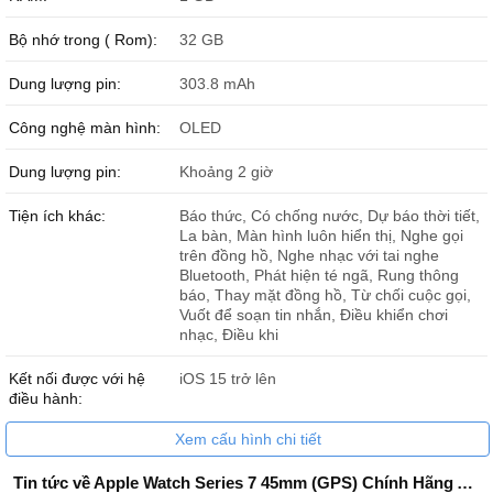
Bộ nhớ trong ( Rom):
32 GB
Dung lượng pin:
303.8 mAh
Thiết kế Apple
Apple Watch Series 7
khá tương tự với Apple Watch
Series 6. Chiếc đồng hồ thông minh này vẫn có màn hình vuông
Công nghệ màn hình:
OLED
được viền khung kim loại không gỉ chắc chắn và phần đai làm từ
cao su. Ngoài ra, màn hình của Apple Watch Series 7 45mm GPS
Dung lượng pin:
Khoảng 2 giờ
được tăng gần 20% diện tích màn hình và giảm đi 40% so với thế
hệ trước, mang đến không gian hiển thị rộng rãi hơn.
Tiện ích khác:
Báo thức, Có chống nước, Dự báo thời tiết,
La bàn, Màn hình luôn hiển thị, Nghe gọi
trên đồng hồ, Nghe nhạc với tai nghe
Bluetooth, Phát hiện té ngã, Rung thông
báo, Thay mặt đồng hồ, Từ chối cuộc gọi,
Vuốt để soạn tin nhắn, Điều khiển chơi
nhạc, Điều khi
Kết nối được với hệ
iOS 15 trở lên
điều hành:
Xem cấu hình chi tiết
Tin tức về Apple Watch Series 7 45mm (GPS) Chính Hãng Apple