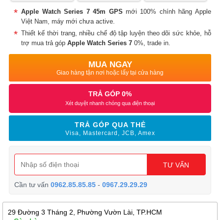
Apple Watch Series 7 45m GPS
mới 100% chính hãng Apple
Việt Nam, máy mới chưa active.
Thiết kế thời trang, nhiều chế độ tập luyện theo dõi sức khỏe, hỗ
trợ mua trả góp
Apple Watch Series 7
0%, trade in.
MUA NGAY
Giao hàng tận nơi hoặc lấy tại cửa hàng
TRẢ GÓP 0%
Xét duyệt nhanh chóng qua điện thoại
TRẢ GÓP QUA THẺ
Visa, Mastercard, JCB, Amex
TƯ VẤN
Cần tư vấn
0962.85.85.85
-
0967.29.29.29
29 Đường 3 Tháng 2, Phường Vườn Lài, TP.HCM