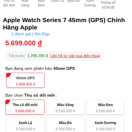
Thu cũ
Màu
Màu
Xanh Lá
Màu Đỏ
Xanh
Thông số
đổi mới
Vàng
Đen
Dương
kỹ thuật
Apple Watch Series 7 45mm (GPS) Chính
Hãng Apple
1 đánh giá | Hỏi Đáp
5.699.000
đ
Trả trước:
1.709.700 đ
.
Liên hệ tư vấn qua điện thoại
Bạn đang xem phiên bản
45mm GPS
:
45mm GPS
5.699.000
đ
Bạn chọn
Thu cũ đổi mới
:
Thu cũ đổi mới
Màu Vàng
Màu Đen
5.699.000
đ
6.599.000
đ
6.599.000
đ
Xanh Lá
Màu Đỏ
Xanh Dương
6.599.000
đ
6.599.000
đ
6.599.000
đ