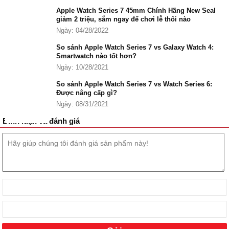
Apple Watch Series 7 45mm Chính Hãng New Seal
giảm 2 triệu, sắm ngay để chơi lễ thôi nào
Những tính năng nổi bật của Apple Watch Series 7 45mm GPS.
Ngày: 04/28/2022
Smartwatch
Apple Watch Series 7 45mm GPS
cũng có nhiều tùy
So sánh Apple Watch Series 7 vs Galaxy Watch 4:
chọn màu sắc nổi bật, cá tính như: xanh lá cây, xanh dương, đen,
Smartwatch nào tốt hơn?
đỏ và ánh kim. Apple cũng tích hợp cho Apple Watch Series 7
Ngày: 10/28/2021
45mm 4G khả năng chống nước và bụi bẩn IP6X đảm bảo đồng hồ
So sánh Apple Watch Series 7 vs Watch Series 6:
không hư hỏng khi bạn đi biển, đi bơi hay chơi các môn thể thao
Được nâng cấp gì?
dưới nước.
Ngày: 08/31/2021
Bình luận và đánh giá