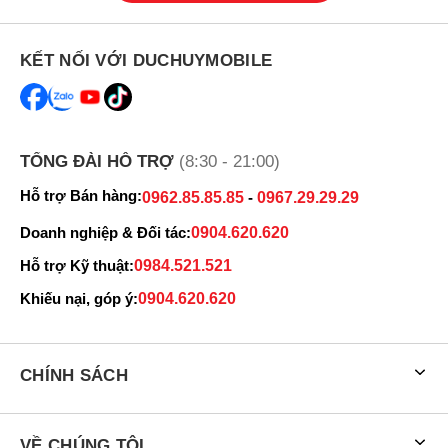
45mm GPS
Apple đã tích hợp cho
Apple Watch Series 7 45mm GPS
các tính
KẾT NỐI VỚI DUCHUYMOBILE
năng chăm sóc sức khỏe như: chụp điện tâm đồ mọi lúc, kiểm tra
nhịp tim hay thực hành chánh niệm, Apple Fitness để theo dõi quá
trình luyện tập thể dục, tính năng theo dõi giấc ngủ,... Đây chắc
chắc sẽ là người bạn đồng hành tuyệt vời cùng sức khỏe của bạn.
TỔNG ĐÀI HỖ TRỢ
(8:30 - 21:00)
Hỗ trợ Bán hàng:
0962.85.85.85
-
0967.29.29.29
Doanh nghiệp & Đối tác:
0904.620.620
Hỗ trợ Kỹ thuật:
0984.521.521
Khiếu nại, góp ý:
0904.620.620
CHÍNH SÁCH
Chưa dừng lại ở đó,
Apple Watch Series 7 45mm GPS
cung cấp
VỀ CHÚNG TÔI