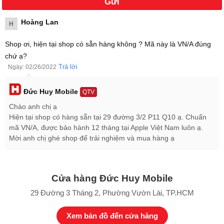
Màn hình Apple Watch Series 7 45mm GPS tuyệt đẹp
Hoàng Lan
H
Đồng hồ thông minh
Apple Watch Series 7 45mm GPS
được trang
bị màn hình có kích thước 1.77 inch độ phân giải 485 x 396 pixels,
Shop ơi, hiện tại shop có sẵn hàng không ? Mã này là VN/A đúng
sử dụng tấm nền OLED và hỗ trợ công nghệ Retina Always On độ
chứ ạ?
sáng cao hơn 70% cho khả năng hiển thị hình ảnh có độ chi tiết
Trả lời
Ngày: 02/26/2022
cao và màu sắc hiển thị rực rỡ ngay cả khi ở ngoài trời nắng.
Đức Huy Mobile
QTV
Chào anh chị ạ
Hiện tại shop có hàng sẵn tại 29 đường 3/2 P11 Q10 ạ. Chuẩn
mã VN/A, được bảo hành 12 tháng tại Apple Việt Nam luôn ạ.
Mời anh chị ghé shop để trải nghiệm và mua hàng ạ
Cửa hàng Đức Huy Mobile
29 Đường 3 Tháng 2, Phường Vườn Lài, TP.HCM
Xem bản đồ đến cửa hàng
Tính năng chăm sóc sức khỏe trên Apple Watch Series 7