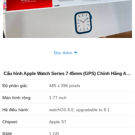
Thiết kế Apple Watch Series 7 45mm GPS hiện đại
Đọc thêm
Cấu hình Apple Watch Series 7 45mm (GPS) Chính Hãng Apple
Độ phân giải:
485 x 396 pixels
Màn hình rộng:
1.77 inch
Hệ điều hành:
watchOS 8.0, upgradable to 8.1
Chipset:
Apple S7
RAM:
1 GB