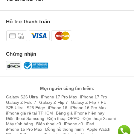
thời lượng sử dụng lên đến 18 tiếng bền bỉ và công nghệ sạc
nhanh hơn 33% so với thế hệ tiền nhiệm.
Apple Watch Series 7 45mm GPS
chắc chắn sẽ là lựa chọn tuyệt
Hỗ trợ thanh toán
vời cho người dùng yêu thích chiếc đồng hồ thông minh bền bỉ,
màn hình lớn và nhiều tính năn theo dõi sức khỏe hiện đại, còn
chần chừ gì mà không đặt mua ngay.
Chứng nhận
Mọi người cũng tìm kiếm:
Duy Anh
Galaxy S26 Ultra
iPhone 17 Pro Max
iPhone 17 Pro
Là Chuyên gia Đánh giá Sản phẩm tại Đức Huy Mobile.
Galaxy Z Fold 7
Galaxy Z Flip 7
Galaxy Z Flip 7 FE
Với 5 năm kinh nghiệm trực tiếp trên tay và kiểm thử
S25 Ultra
S25 Edge
iPhone 16
iPhone 16 Pro Max
hàng trăm thiết bị di động. Với lợi thế được tiếp cận sản
iPhone giá rẻ tại TPHCM
Bảng giá iPhone hiện nay
Điện thoại Samsung
Điện thoại OPPO
Điện thoại Xiaomi
phẩm mới, Duy Anh mang đến cho độc giả những bài tin
Máy tính bảng
Điện thoại cũ
iPhone cũ
iPad
tức, đánh giá, so sánh và thủ thuật dựa trên trải nghiệm
iPhone 15 Pro Max
Đồng hồ thông minh
Apple Watch
thực tế, giúp bạn tìm được sản phẩm phù hợp với nhu