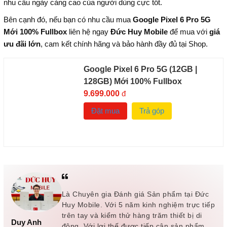
nhu cầu ngày càng cao của người dùng cực tốt.
Bên cạnh đó, nếu bạn có nhu cầu mua
Google Pixel 6 Pro 5G
Mới 100% Fullbox
liên hệ ngay
Đức Huy Mobile
để mua với
giá
ưu đãi lớn
, cam kết chính hãng và bảo hành đầy đủ tại Shop.
Google Pixel 6 Pro 5G (12GB |
128GB) Mới 100% Fullbox
9.699.000
đ
Đặt mua
Trả góp
Là Chuyên gia Đánh giá Sản phẩm tại Đức
Huy Mobile. Với 5 năm kinh nghiệm trực tiếp
trên tay và kiểm thử hàng trăm thiết bị di
Duy Anh
động. Với lợi thế được tiếp cận sản phẩm