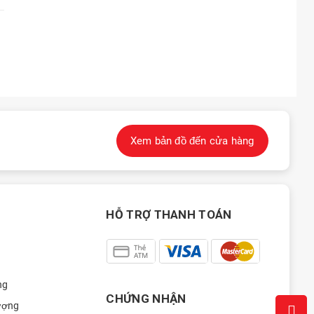
Xem bản đồ đến cửa hàng
HỖ TRỢ THANH TOÁN
ng
CHỨNG NHẬN
ượng