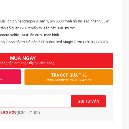
8GB) chip Snapdragon 8 Gen 1, pin 5000 mAh hỗ trợ sạc nhanh 65W.
ần số quét 120Hz hiển thị sắc nét, siêu mượt.
amera selfie 16MP ẩn dưới màn hình.
ng. Shop hỗ trợ trả góp ZTE nubia Red Magic 7 Pro (12GB | 128GB)
MUA NGAY
hàng tận nơi hoặc lấy tại cửa hàng
TRẢ GÓP QUA THẺ
oại
Visa, Mastercard, JCB, Amex
GỌI TƯ VẤN
29.29.29
(8:30 - 21:00)