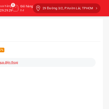
0
mua hàng
Giỏ hàng
29 Đường 3/2, P.Vườn Lài, TPHCM
29.29.29
0 đ
 0%
qua điện thoại