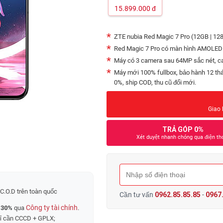
15.899.000
đ
ZTE nubia Red Magic 7 Pro (12GB | 12
Red Magic 7 Pro có màn hình AMOLED t
Máy có 3 camera sau 64MP sắc nét, c
Máy mới 100% fullbox, bảo hành 12 thá
0%, ship COD, thu cũ đổi mới.
Giao 
TRẢ GÓP 0%
Xét duyệt nhanh chóng qua điện th
C.O.D trên toàn quốc
Cần tư vấn
0962.85.85.85
-
0967.
Công ty tài chính
 30%
qua
.
hỉ cần CCCD + GPLX;