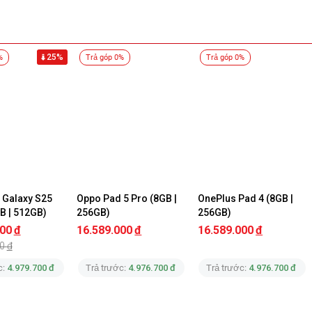
25%
%
Trả góp 0%
Trả góp 0%
Galaxy S25 
Oppo Pad 5 Pro (8GB | 
OnePlus Pad 4 (8GB | 
B | 512GB) 
256GB)
256GB)
ng
000
đ
16.589.000
đ
16.589.000
đ
0
đ
c:
4.979.700 đ
Trả trước:
4.976.700 đ
Trả trước:
4.976.700 đ