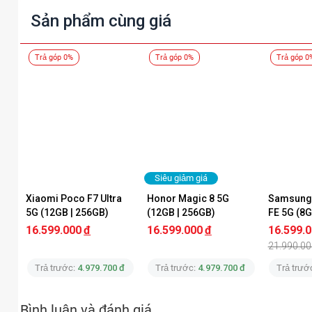
Sản phẩm cùng giá
Trả góp 0%
Trả góp 0%
Trả góp 0
Siêu giảm giá
Xiaomi Poco F7 Ultra 
Honor Magic 8 5G 
Samsung 
5G (12GB | 256GB)
(12GB | 256GB)
FE 5G (8G
Chính Hã
16.599.000
đ
16.599.000
đ
16.599.
21.990.00
Trả trước:
4.979.700 đ
Trả trước:
4.979.700 đ
Trả trướ
Bình luận và đánh giá