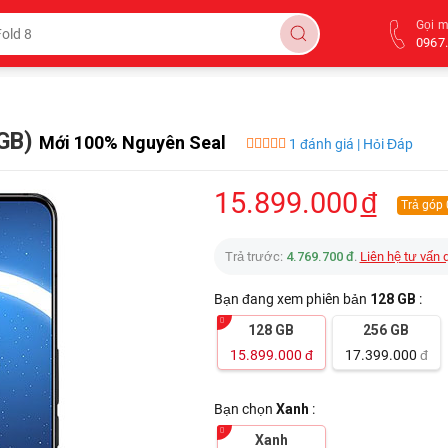
Gọi 
0967.
8GB)
Mới 100% Nguyên Seal
1 đánh giá | Hỏi Đáp
15.899.000
đ
Trả góp
Trả trước:
4.769.700 đ
.
Liên hệ tư vấn 
Bạn đang xem phiên bản
128 GB
:
128 GB
256 GB
15.899.000
đ
17.399.000
đ
Bạn chọn
Xanh
:
Xanh