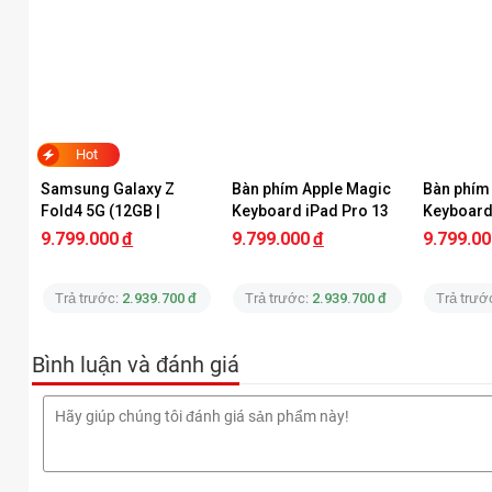
Hot
Samsung Galaxy Z 
Bàn phím Apple Magic 
Bàn phím
Fold4 5G (12GB | 
Keyboard iPad Pro 13 
Keyboard 
256GB) Chính Hãng Cũ 
inch M4 Chính Hãng
13 inch 
9.799.000
đ
9.799.000
đ
9.799.00
(Like New)
Trả trước:
2.939.700 đ
Trả trước:
2.939.700 đ
Trả trướ
Bình luận và đánh giá