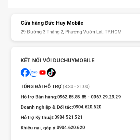
Đặc điểm nổi bật Redmi Turbo 5 Max
Cửa hàng Đức Huy Mobile
Hiệu năng mạnh mẽ: Chip Dimensity 9500s (3nm), GPU Immo
29 Đường 3 Tháng 2, Phường Vườn Lài, TP.HCM
60-120FPS.
Pin "khủng": 9000mAh, sạc nhanh 100W (đầy pin trong 62 ph
Màn hình chất lượng: AMOLED 6.83 inch 1.5K, 120Hz, 3500 
KẾT NỐI VỚI DUCHUYMOBILE
OIS, ultrawide 8MP, selfie 20MP, quay 4K@60fps.
Thiết kế cao cấp: Khung nhôm, kính trước/sau, IP68/IP69K
256/512GB UFS 4.1. Hệ điều hành: Android 16 + HyperOS 3, h
TỔNG ĐÀI HỖ TRỢ
(8:30 - 21:00)
Xiaomi Redmi Turbo 5 Max giá bao nhiêu?
Hỗ trợ Bán hàng:
-
0962.85.85.85
0967.29.29.29
Xiaomi Redmi Turbo 5 Max có giá là
9.339.000 ₫
cho phiên bản d
Doanh nghiệp & Đối tác:
0904.620.620
Bảng giá Xiaomi Re
Hỗ trợ Kỹ thuật:
0984.521.521
Phiên bản
Khiếu nại, góp ý:
0904.620.620
Xiaomi Redmi Turbo 5 M