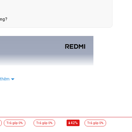
phong
0987
Bình
0903
ông?
Anh Tấn
0908
Anh Tấn
0908
Đặng Kiều Anh
0983
Nguyễn Xuân Nam
0904
Nguyễn Xuân Nam
0904
 thêm
Dung Huỳnh
0834
HOÀNG PHÚC
0975
HOÀNG PHÚC
0975
binh nguyen
0909
42%
Trả góp 0%
Trả góp 0%
mập zủ
Trả góp 0%
0354