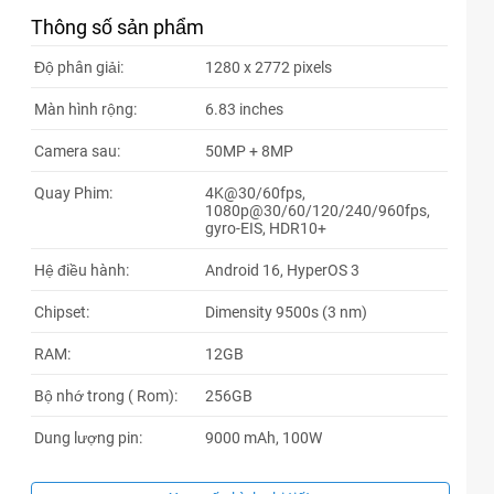
04xxxx
21:00 08/07/2026
Thông số sản phẩm
04xxxx
21:00 08/07/2026
Độ phân giải:
1280 x 2772 pixels
83xxxx
19:29 08/07/2026
Màn hình rộng:
6.83 inches
66xxxx
19:05 08/07/2026
Camera sau:
50MP + 8MP
66xxxx
19:01 08/07/2026
Quay Phim:
4K@30/60fps,
1080p@30/60/120/240/960fps,
66xxxx
19:01 08/07/2026
gyro-EIS, HDR10+
66xxxx
19:00 08/07/2026
Hệ điều hành:
Android 16, HyperOS 3
08xxxx
17:20 08/07/2026
Chipset:
Dimensity 9500s (3 nm)
60xxxx
16:34 08/07/2026
RAM:
12GB
60xxxx
16:34 08/07/2026
Bộ nhớ trong ( Rom):
256GB
60xxxx
16:34 08/07/2026
Dung lượng pin:
9000 mAh, 100W
82xxxx
14:20 08/07/2026