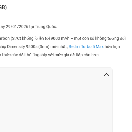
Tony
0901
GB)
Tony
0901
ày 29/01/2026 tại Trung Quốc.
Trần Hùng
0843
Hoàng Cao Kỳ
0876
Carbon (Si/C) khổng lồ lên tới 9000 mAh – một con số không tưởng đối
chip Dimensity 9500s (3nm) mới nhất,
Redmi Turbo 5 Max
hứa hẹn
Hoàng Cao kỳ
0876
 thức các đối thủ flagship với mức giá dễ tiếp cận hơn.
Hoàng Cao kỳ
0876
Hoàng Cao kỳ
0876
nguyễn đức vinh
0332
VO THANH VINH
0906
VO THANH VINH
0906
VO THANH VINH
0906
HOÀNG PHÚC
0975