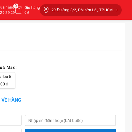
0
mua hàng
Giỏ hàng
29 Đường 3/2, P.Vườn Lài, TPHCM
29.29.29
0 đ
o 5 Max
:
urbo 5
000
đ
 VỀ HÀNG