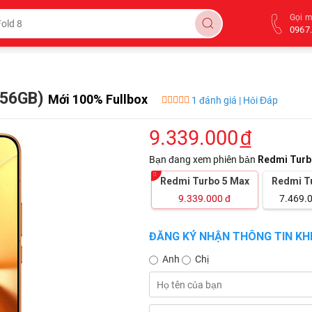
Gọi 
0967.
256GB)
Mới 100% Fullbox
1 đánh giá | Hỏi Đáp
9.339.000
đ
Bạn đang xem phiên bản
Redmi Turb
Redmi Turbo 5 Max
Redmi T
9.339.000
đ
7.469.
ĐĂNG KÝ NHẬN THÔNG TIN KHI
Anh
Chị