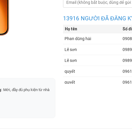
13916 NGƯỜI ĐÃ ĐĂNG K
Họ tên
Số đ
Phan dũng hải
0908
Lê sơn
0989
Lê sơn
0989
quyết
0961
quyết
0961
g:
Mới, đầy đủ phụ kiện từ nhà
Nguyễn Hoàng Phi
0339
Thưởng Nguyễn
0988
Nguyen tuan dat
0789
Tony
0901