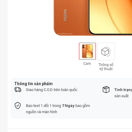
Cam
Thông số
kỹ thuật
Thông tin sản phẩm
Giao hàng C.O.D trên toàn quốc
Tình trạn
sản xuất
Bao test 1 đổi 1 trong
7 Ngày
bao gồm
nguồn và màn hình