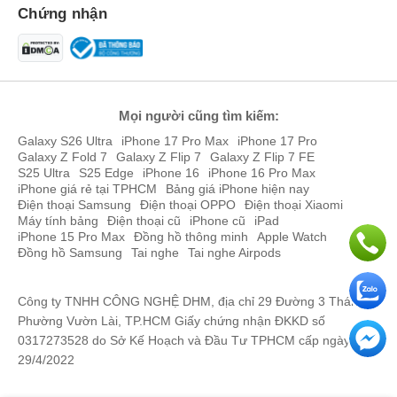
Chứng nhận
Mọi người cũng tìm kiếm:
Galaxy S26 Ultra
iPhone 17 Pro Max
iPhone 17 Pro
Galaxy Z Fold 7
Galaxy Z Flip 7
Galaxy Z Flip 7 FE
S25 Ultra
S25 Edge
iPhone 16
iPhone 16 Pro Max
iPhone giá rẻ tại TPHCM
Bảng giá iPhone hiện nay
Điện thoại Samsung
Điện thoại OPPO
Điện thoại Xiaomi
Máy tính bảng
Điện thoại cũ
iPhone cũ
iPad
iPhone 15 Pro Max
Đồng hồ thông minh
Apple Watch
Đồng hồ Samsung
Tai nghe
Tai nghe Airpods
Công ty TNHH CÔNG NGHỆ DHM, địa chỉ 29 Đường 3 Tháng 2,
Xiaomi Redmi Note 14 Pro 5G có bốn tùy chọn màu sắc gồm đen,
Phường Vườn Lài, TP.HCM Giấy chứng nhận ĐKKD số
tím, xanh và vàng phù hợp với nhiều phong cách và sở thích của
0317273528 do Sở Kế Hoạch và Đầu Tư TPHCM cấp ngày
từng cá nhân. Ảnh chi tiết 4 màu ngay bên dưới.
29/4/2022