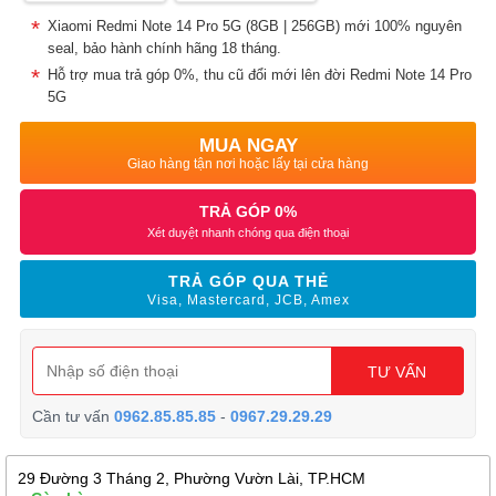
Xiaomi Redmi Note 14 Pro 5G (8GB | 256GB) mới 100% nguyên
seal, bảo hành chính hãng 18 tháng.
Hỗ trợ mua trả góp 0%, thu cũ đổi mới lên đời Redmi Note 14 Pro
5G
MUA NGAY
Giao hàng tận nơi hoặc lấy tại cửa hàng
TRẢ GÓP 0%
Xét duyệt nhanh chóng qua điện thoại
TRẢ GÓP QUA THẺ
Visa, Mastercard, JCB, Amex
TƯ VẤN
Cần tư vấn
0962.85.85.85
-
0967.29.29.29
29 Đường 3 Tháng 2, Phường Vườn Lài, TP.HCM