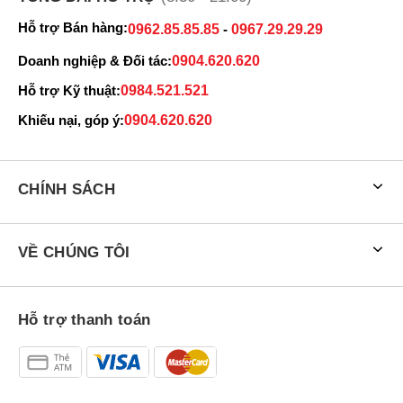
Hỗ trợ Bán hàng:
Redmi Note 14 Pro 5G có giá cạnh tranh so với các đối thủ khác có
0962.85.85.85
-
0967.29.29.29
cùng cấu hình
Doanh nghiệp & Đối tác:
0904.620.620
Hỗ trợ Kỹ thuật:
0984.521.521
Khiếu nại, góp ý:
0904.620.620
CHÍNH SÁCH
VỀ CHÚNG TÔI
Hỗ trợ thanh toán
Xiaomi Redmi Note 14 Pro 5G có mấy màu?