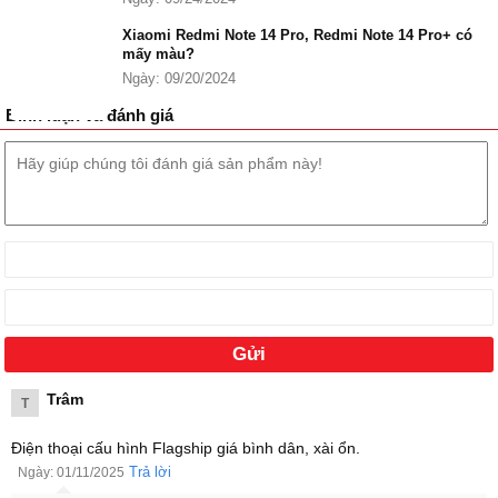
Xiaomi Redmi Note 14 Pro, Redmi Note 14 Pro+ có
mấy màu?
Ngày: 09/20/2024
Bình luận và đánh giá
Xiaomi Redmi Note 14 Pro 5G
Các tính năng nổi bật của Xiaomi Redmi Note 14 Pro 5G
Hoàn thiện cao cấp với thiết kế khung kim loại nguyên khối,
Kháng nước, bụi IP68, kính cường lực Gorilla Glass Victus 2
cứng cáp.
Trâm
T
Màn hình AMOLED 6.67", độ phân giải 1.5K, tần số quét
120Hz mang đến hình ảnh trên Redmi Note 14 Pro 5G sắc nét
Điện thoại cấu hình Flagship giá bình dân, xài ổn.
sống động.
Trả lời
Ngày: 01/11/2025
3 camera sau chính đến 200MP, và camera selfie 20MP chụp