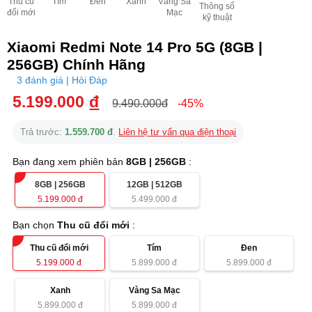
Thu cũ
Tím
Đen
Xanh
Vàng Sa
Thông số
đổi mới
Mạc
kỹ thuật
Xiaomi Redmi Note 14 Pro 5G (8GB |
256GB) Chính Hãng
3 đánh giá | Hỏi Đáp
5.199.000
đ
9.490.000đ
-45%
Trả trước:
1.559.700 đ
.
Liên hệ tư vấn qua điện thoại
Bạn đang xem phiên bản
8GB | 256GB
:
8GB | 256GB
12GB | 512GB
5.199.000
đ
5.499.000
đ
Bạn chọn
Thu cũ đổi mới
:
Thu cũ đổi mới
Tím
Đen
5.199.000
đ
5.899.000
đ
5.899.000
đ
Xanh
Vàng Sa Mạc
5.899.000
đ
5.899.000
đ