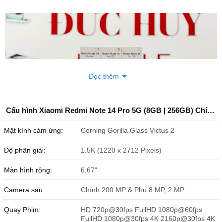
Đọc thêm
Cấu hình Xiaomi Redmi Note 14 Pro 5G (8GB | 256GB) Chính Hãng
Mặt kính cảm ứng:
Corning Gorilla Glass Victus 2
Độ phân giải:
1.5K (1220 x 2712 Pixels)
Màn hình rộng:
6.67"
Camera sau:
Chính 200 MP & Phụ 8 MP, 2 MP
Redmi Note 14 Pro 5G s
ẵn hàng số lượng lớn với giá tốt nhất
Quay Phim:
HD 720p@30fps FullHD 1080p@60fps
FullHD 1080p@30fps 4K 2160p@30fps 4K