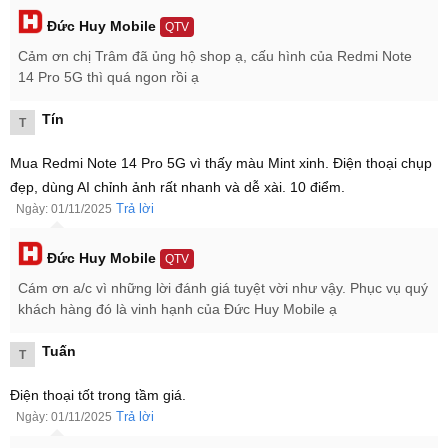
ảnh rõ nét, chân thực.
Đức Huy Mobile
QTV
Pin dung lượng lớn 5110 mAh cho Redmi Note 14 Pro 5G thời
gian sử dụng cả ngày dài.
Cảm ơn chị Trâm đã ủng hộ shop ạ, cấu hình của Redmi Note
14 Pro 5G thì quá ngon rồi ạ
Tín
T
Mua Redmi Note 14 Pro 5G vì thấy màu Mint xinh. Điện thoại chụp
đẹp, dùng AI chỉnh ảnh rất nhanh và dễ xài. 10 điểm.
Trả lời
Ngày: 01/11/2025
Đức Huy Mobile
QTV
Cám ơn a/c vì những lời đánh giá tuyệt vời như vậy. Phục vụ quý
khách hàng đó là vinh hạnh của Đức Huy Mobile ạ
Tuấn
T
Điện thoại tốt trong tầm giá.
Redmi Note 14 Pro 5G giá bao nhiêu?
Trả lời
Ngày: 01/11/2025
Redmi Note 14 Pro 5G giá là
5.199.000 ₫
cho hàng chính hãng mới