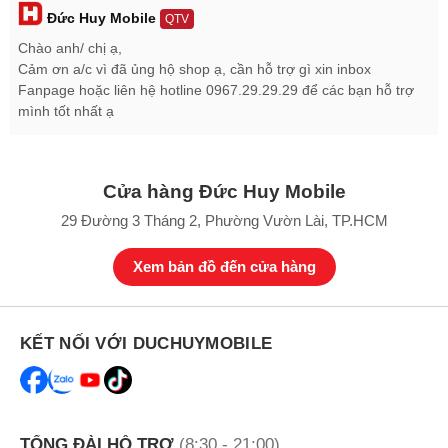
100% nguyên seal, phiên bản bộ nhớ là RAM 8GB, ROM 256GB.
Đức Huy Mobile
QTV
Bảng giá Redmi Note 14 Pro 5G mới nhất 2025
Chào anh/ chị ạ,
Cảm ơn a/c vì đã ủng hộ shop ạ, cần hỗ trợ gì xin inbox
Sản phẩm
Giá bán
Fanpage hoặc liên hệ hotline 0967.29.29.29 để các bạn hỗ trợ
Redmi Note 14 Pro 5G
5.199.000 ₫
mình tốt nhất ạ
Cửa hàng Đức Huy Mobile
29 Đường 3 Tháng 2, Phường Vườn Lài, TP.HCM
Xem bản đồ đến cửa hàng
KẾT NỐI VỚI DUCHUYMOBILE
TỔNG ĐÀI HỖ TRỢ
(8:30 - 21:00)