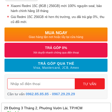
Xiaomi Redmi 15C (8GB | 256GB) mới 100% nguyên seal, bảo
hành chính hãng 18 tháng
Giá Redmi 15C 256GB rẻ hơn thị trường, ưu đãi trả góp 0%, thu
cũ đổi mới.
MUA NGAY
Giao hàng tận nơi hoặc lấy tại cửa hàng
TRẢ GÓP 0%
Xét duyệt nhanh chóng qua điện thoại
TRẢ GÓP QUA THẺ
Visa, Mastercard, JCB, Amex
TƯ VẤN
Cần tư vấn
0962.85.85.85
-
0967.29.29.29
29 Đường 3 Tháng 2, Phường Vườn Lài, TP.HCM