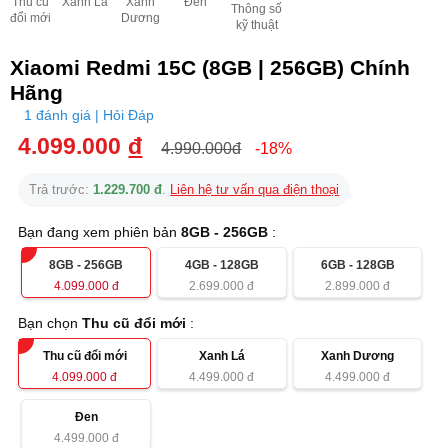
Thu cũ
Xanh Lá
Xanh
Đen
Thông số
đổi mới
Dương
kỹ thuật
Xiaomi Redmi 15C (8GB | 256GB) Chính
Hãng
1 đánh giá | Hỏi Đáp
4.099.000
đ
4.990.000đ
-18%
Trả trước:
1.229.700 đ
.
Liên hệ tư vấn qua điện thoại
Bạn đang xem phiên bản
8GB - 256GB
:
8GB - 256GB
4GB - 128GB
6GB - 128GB
4.099.000
đ
2.699.000
đ
2.899.000
đ
Bạn chọn
Thu cũ đổi mới
:
Thu cũ đổi mới
Xanh Lá
Xanh Dương
4.099.000
đ
4.499.000
đ
4.499.000
đ
Đen
4.499.000
đ