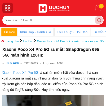
0
Tin mới
Khui Hộp - Đánh Giá
Thủ Thuật - Hỏi Đáp
Tư vấn 
Trang chủ
Tin tức
Xiaomi Poco X4 Pro 5G ra mắt: Snapdragon 695 
Xiaomi Poco X4 Pro 5G ra mắt: Snapdragon 695
5G, màn hình 120Hz
Duy Anh
03/01/2022
Lượt xem:
1698
Xiaomi Poco X4 Pro 5G
là cái tên mới nhất vừa được nhà sản
xuất Xiaomi ra mắt sau nhiều tin đồn rò rỉ với nhiều tính năng vượt
trội kèm giá bán hấp dẫn, các ưu điểm của Poco X4 Pro 5G chính
hãng đó là gì?, cùng Đức Huy tìm hiểu ngay.