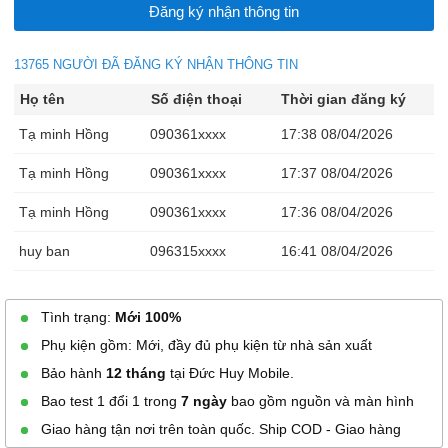
13765 NGƯỜI ĐÃ ĐĂNG KÝ NHẬN THÔNG TIN
Họ tên
Số điện thoại
Thời gian đăng ký
Tạ minh Hồng
090361xxxx
17:38 08/04/2026
Tạ minh Hồng
090361xxxx
17:37 08/04/2026
Tạ minh Hồng
090361xxxx
17:36 08/04/2026
huy ban
096315xxxx
16:41 08/04/2026
Ma Văn Chính
036440xxxx
15:48 08/04/2026
Tình trạng:
Mới 100%
Ma Văn Chính
036440xxxx
15:46 08/04/2026
Phụ kiện gồm: Mới, đầy đủ phụ kiện từ nhà sản xuất
Minh triết
098720xxxx
15:38 08/04/2026
Bảo hành
12 tháng
tại Đức Huy Mobile.
Bao test 1 đổi 1 trong
7 ngày
bao gồm nguồn và màn hình
Anh Huy
033997xxxx
15:27 08/04/2026
Giao hàng tận nơi trên toàn quốc. Ship COD - Giao hàng
tân
037267xxxx
13:14 08/04/2026