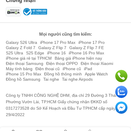
Chứng nhận
Kiến trúc sư Phạm
096668xxxx
12:58 08/03/2026
Thanh Truyền
Trần việt thắng
079559xxxx
12:50 08/03/2026
Xiaomi Poco M8s 5G có 2 màu chính thức là Đen và Trắng.
Võ Minh Phú
094935xxxx
12:32 08/03/2026
Chip Snapdragon 6s Gen 3 5G ổn định
Mọi người cũng tìm kiếm:
Xiaomi Poco M8s 5G được trang bị nền tảng di động Snapdragon
Galaxy S26 Ultra
iPhone 17 Pro Max
iPhone 17 Pro
Võ Minh Phú
094935xxxx
12:31 08/03/2026
Galaxy Z Fold 7
Galaxy Z Flip 7
Galaxy Z Flip 7 FE
6s Gen 3 sản xuất trên tiến trình 6nm, đi kèm GPU Adreno mạnh
S25 Ultra
S25 Edge
iPhone 16
iPhone 16 Pro Max
mẽ. So với thế hệ tiền nhiệm, vi xử lý mới này giúp tối ưu hóa kết
LÊ NGỌC KIM
097821xxxx
10:51 08/03/2026
iPhone giá rẻ tại TPHCM
Bảng giá iPhone hiện nay
NGÂN
nối 5G và tiết kiệm điện năng hơn, kết hợp cùng RAM LPDDR4X và
Điện thoại Samsung
Điện thoại OPPO
Điện thoại Xiaomi
bộ nhớ UFS 2.2 cho tốc độ phản hồi nhanh chóng.
Máy tính bảng
Điện thoại cũ
iPhone cũ
iPad
LÊ NGỌC KIM
097821xxxx
10:48 08/03/2026
iPhone 15 Pro Max
Đồng hồ thông minh
Apple Watch
Về trải nghiệm chiến game, Xiaomi Poco M8s 5G có thể hỗ trợ chơi
NGÂN
Đồng hồ Samsung
Tai nghe
Tai nghe Airpods
tốt các tựa game như Liên Quân, Free Fire hay PUBG Mobile ở
Nguyễn Thái Thịnh
036978xxxx
10:25 08/03/2026
mức FPS cao và ổn định nhờ màn hình 144Hz.
Công ty TNHH CÔNG NGHỆ DHM, địa chỉ 29 Đường 3 Tháng 2,
Nguyễn Thái Thịnh
036978xxxx
10:23 08/03/2026
Phường Vườn Lài, TP.HCM Giấy chứng nhận ĐKKD số
0317273528 do Sở Kế Hoạch và Đầu Tư TPHCM cấp ngày
Quân Nguyễn Minh
090273xxxx
10:12 08/03/2026
29/4/2022
Quân Nguyễn Minh
090273xxxx
10:12 08/03/2026