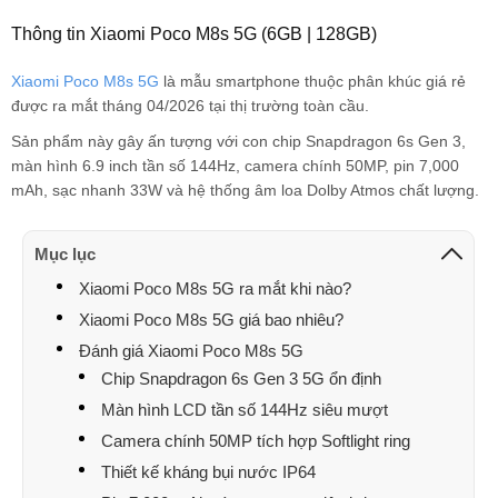
Thông tin Xiaomi Poco M8s 5G (6GB | 128GB)
danh tân
037267xxxx
13:08 08/04/2026
Xiaomi Poco M8s 5G
là mẫu smartphone thuộc phân khúc giá rẻ
Đức Anh
096285xxxx
12:14 08/04/2026
được ra mắt tháng 04/2026 tại thị trường toàn cầu.
Nguyễn thị kim
093364xxxx
11:16 08/04/2026
Sản phẩm này gây ấn tượng với con chip Snapdragon 6s Gen 3,
tuyến
màn hình 6.9 inch tần số 144Hz, camera chính 50MP, pin 7,000
mAh, sạc nhanh 33W và hệ thống âm loa Dolby Atmos chất lượng.
Ngọc Tuyền
039261xxxx
10:54 08/04/2026
Ngọc Tuyền
039261xxxx
10:53 08/04/2026
Mục lục
Ngọc Tuyền
039261xxxx
10:53 08/04/2026
Xiaomi Poco M8s 5G ra mắt khi nào?
Xiaomi Poco M8s 5G giá bao nhiêu?
Ngọc Tuyền
039261xxxx
10:53 08/04/2026
Đánh giá Xiaomi Poco M8s 5G
Huệ Hoàng Thị
093816xxxx
10:16 08/04/2026
Chip Snapdragon 6s Gen 3 5G ổn định
KHOA DANG
087759xxxx
10:10 08/04/2026
Màn hình LCD tần số 144Hz siêu mượt
Camera chính 50MP tích hợp Softlight ring
KHOA DANG
087759xxxx
09:47 08/04/2026
Thiết kế kháng bụi nước IP64
KHOA DANG
087759xxxx
09:47 08/04/2026