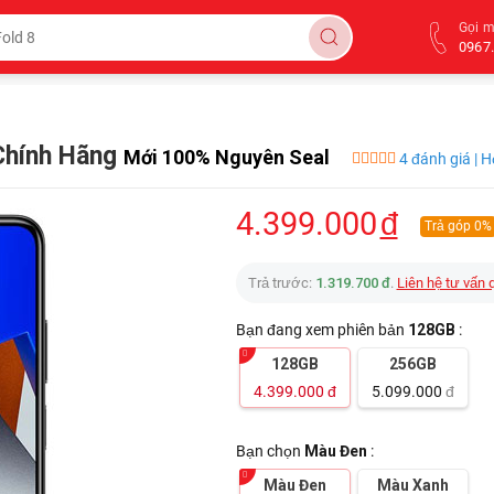
Gọi 
0967.
Chính Hãng
Mới 100% Nguyên Seal
4 đánh giá | 
4.399.000
đ
Trả góp 0%
Trả trước:
1.319.700 đ
.
Liên hệ tư vấn 
Bạn đang xem phiên bản
128GB
:
128GB
256GB
4.399.000
đ
5.099.000
đ
Bạn chọn
Màu Đen
:
Màu Đen
Màu Xanh