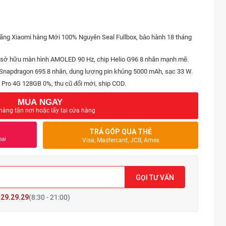
ãng Xiaomi hàng Mới 100% Nguyên Seal Fullbox, bảo hành 18 tháng
 sở hữu màn hình AMOLED 90 Hz, chip Helio G96 8 nhân mạnh mẽ.
Snapdragon 695 8 nhân, dung lượng pin khủng 5000 mAh, sạc 33 W.
 Pro 4G 128GB 0%, thu cũ đổi mới, ship COD.
MUA NGAY
hàng tận nơi hoặc lấy tại cửa hàng
TRẢ GÓP QUA THẺ
oại
Visa, Mastercard, JCB, Amex
GỌI TƯ VẤN
29.29.29
(8:30 - 21:00)