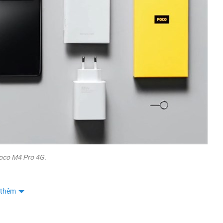
oco M4 Pro 4G.
ới 100% Nguyên Seal Fullbox đầy đủ phụ kiện xịn được bảo hành
i giá cam kết RẺ Nhất thị trường, ưu đãi trả góp 0%, thu cũ đổi mới
 thêm