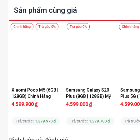
Sản phẩm cùng giá
Chính hãng
Trả góp 0%
Trả góp 0%
Chính hãng
Xiaomi Poco M5 (6GB | 
Samsung Galaxy S20 
Samsung 
128GB) Chính Hãng
Plus (8GB | 128GB) Mỹ 
Plus 5G (
Like New
Hàn Quốc
4.599.900
đ
4.599.000
đ
4.599.00
Trả trước:
1.379.970 đ
Trả trước:
1.379.700 đ
Trả trướ