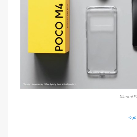
Xiaomi P
Mẫu smartphone Xiaomi Poco M4 Pro 4G (6GB | 128GB) là máy M
chính hãng 18 tháng Xiaomi toàn quốc đang lên kệ tại Đức Huy vớ
Đọc
không bù tiền lên đời
Poco M4 Pro 4G
cực kỳ tiết kiệm.