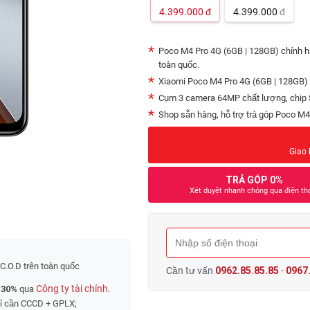
4.399.000
đ
4.399.000
đ
Poco M4 Pro 4G (6GB | 128GB) chính h
toàn quốc.
Xiaomi Poco M4 Pro 4G (6GB | 128GB)
Cụm 3 camera 64MP chất lượng, chip 
Shop sẵn hàng, hỗ trợ trả góp Poco M4
Giao 
TRẢ GÓP 0%
Xét duyệt nhanh chóng qua điện th
C.O.D trên toàn quốc
Cần tư vấn
0962.85.85.85
-
0967.
Công ty tài chính
 30%
qua
.
hỉ cần CCCD + GPLX;