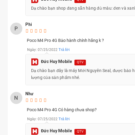
Dạ chào bạn shop đang sẵn hàng đủ màu: đen và xan
Phi
P
Poco M4 Pro 4G Bảo hành chính hãng k ?
Trả lời
Ngày: 07/25/2022
Đức Huy Mobile
QTV
Dạ chào bạn đây là máy Mới Nguyên Seal, được bảo 
lượng của sản phẩm nhé.
Ngoài ra, màn hình của mẫu smartphone
Xiaomi Poco M4 Pro
(1.080 x 2.400 pixel) cho hình ảnh trung thực, màu sắc rõ nét..
Như
N
Cấu hình Xiaomi Poco M4 Pro 4G (6GB | 128GB) tốt tron
Poco M4 Pro 4G Có hàng chưa shop?
Về hiệu năng,
Xiaomi Poco M4 Pro 4G
được nhà sản xuất Trung
Trả lời
Ngày: 07/25/2022
tiền nhiệm
POCO M3 Pro 5G
trước đây cho máy đáp ứng mượt mà
Đức Huy Mobile
QTV