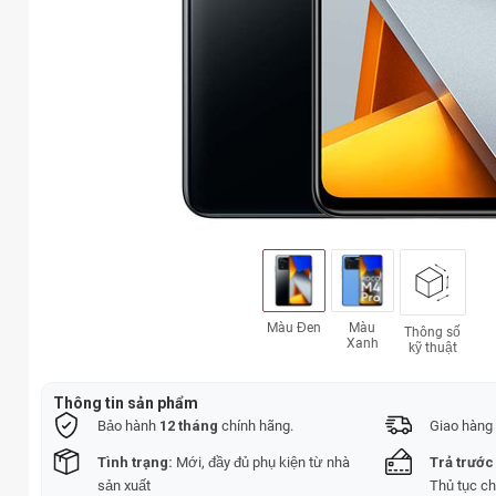
Màu Đen
Màu
Thông số
Xanh
kỹ thuật
Thông tin sản phẩm
Bảo hành
12 tháng
chính hãng.
Giao hàng 
Tình trạng:
Mới, đầy đủ phụ kiện từ nhà
Trả trước
sản xuất
Thủ tục c