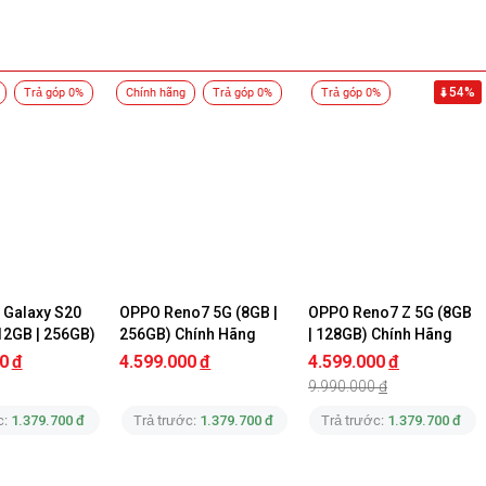
54%
Trả góp 0%
Chính hãng
Trả góp 0%
Trả góp 0%
Galaxy S20 
OPPO Reno7 5G (8GB | 
OPPO Reno7 Z 5G (8GB 
12GB | 256GB) 
256GB) Chính Hãng
| 128GB) Chính Hãng
 Like New
0
đ
4.599.000
đ
4.599.000
đ
9.990.000
đ
c:
1.379.700 đ
Trả trước:
1.379.700 đ
Trả trước:
1.379.700 đ