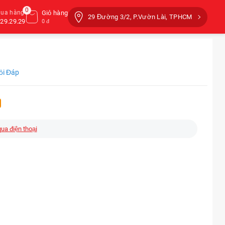
0
mua hàng
Giỏ hàng
29 Đường 3/2, P.Vườn Lài, TPHCM
29.29.29
0 đ
Hỏi Đáp
qua điện thoại