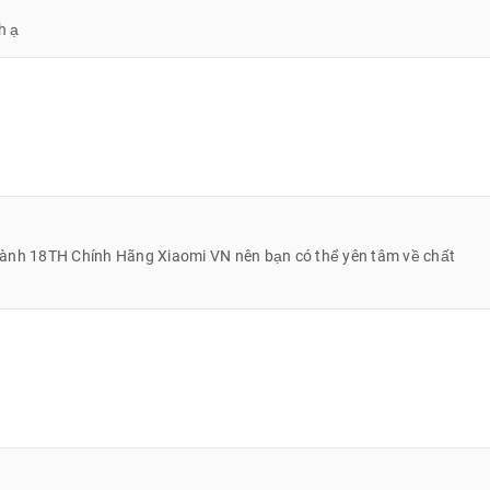
h ạ
hành 18TH Chính Hãng Xiaomi VN nên bạn có thể yên tâm về chất
 4G
sở hữu tấm nền AMOLED cao cấp và hỗ trợ độ phân giải Full HD+
g tầm giá:
 Quốc trang bị vi xử lý Helio G96 mới mẻ cho hiệu năng tốt hơn người
 các tác vụ hằng ngày và chơi game ổn định.