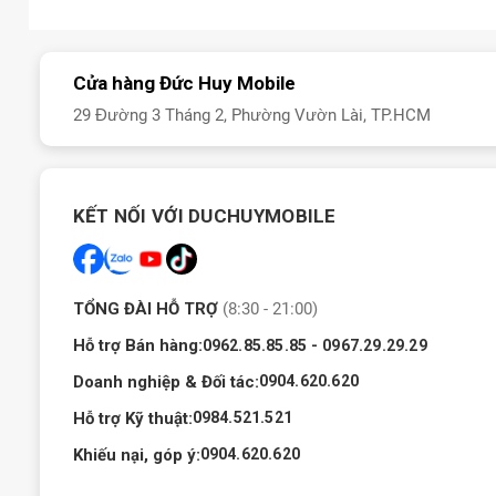
Xiaomi POCO C85 5G ra mắt khi nào?
Theo thông tin chính thức,
Xiaomi POCO C85 5G
được ra mắt chí
Cửa hàng Đức Huy Mobile
hình giải trí cực lớn và thời lượng pin ấn tượng.
29 Đường 3 Tháng 2, Phường Vườn Lài, TP.HCM
KẾT NỐI VỚI DUCHUYMOBILE
TỔNG ĐÀI HỖ TRỢ
(8:30 - 21:00)
Hỗ trợ Bán hàng:
-
0962.85.85.85
0967.29.29.29
Doanh nghiệp & Đối tác:
0904.620.620
Hỗ trợ Kỹ thuật:
0984.521.521
Khiếu nại, góp ý:
0904.620.620