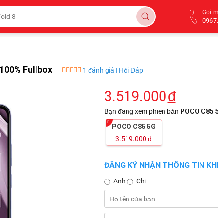
Gọi 
0967.
100% Fullbox
1 đánh giá | Hỏi Đáp
3.519.000
đ
Bạn đang xem phiên bản
POCO C85 
POCO C85 5G
3.519.000
đ
ĐĂNG KÝ NHẬN THÔNG TIN KHI
Anh
Chị