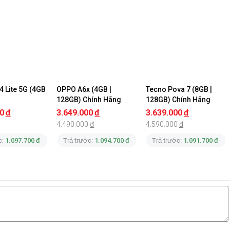
Tu Luong
0903
Nguyễn Thịnh Đạt
0387
Trương Hiếu Sang
0369
Trương Hiếu Sang
0369
Sang
0369
OCO C85 5G mới ra mắt
 Lite 5G (4GB 
OPPO A6x (4GB | 
Tecno Pova 7 (8GB | 
Sang
0369
128GB) Chính Hãng
128GB) Chính Hãng
0
đ
3.649.000
đ
3.639.000
đ
Sang
0369
0 nits
4.490.000
đ
4.590.000
đ
Minh Han
0908
c:
1.097.700 đ
Trả trước:
1.094.700 đ
Trả trước:
1.091.700 đ
g
Minh Han
0908
c 10W
Nguyễn Thị Hồng Liên
0868
Nguyễn Thị Hồng Liên
0868
Nguyễn Thị Hồng Liên
0868