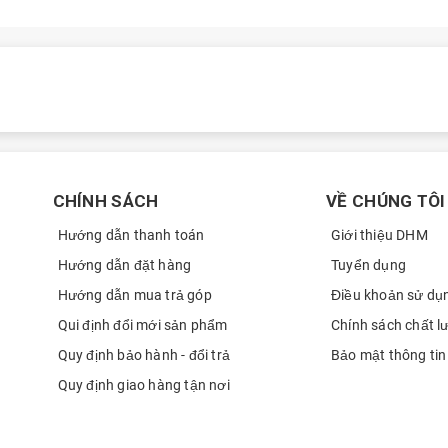
Hoàng Lê Gia Bảo
0337
Đào Minh Tuấn
0908
nh thức vào ngày 09/12/2025 tại thị trường quốc tế, nổi bật với màn
Dương Tấn Phong
0703
Dương Tấn Phong
0703
Quân
0397
Chinh Pham
0915
CHÍNH SÁCH
VỀ CHÚNG TÔI
Chinh Pham
0915
Hướng dẫn thanh toán
Giới thiệu DHM
Chinh Pham
0915
Hướng dẫn đặt hàng
Tuyển dụng
Hướng dẫn mua trả góp
Điều khoản sử dụ
Phạm Chính
0915
Qui định đổi mới sản phẩm
Chính sách chất l
Nguyễn Linh
0902
Quy định bảo hành - đổi trả
Bảo mật thông tin
Nguyễn Linh
0902
Quy định giao hàng tận nơi
Kiến trúc sư Phạm Thanh
0966
Truyền