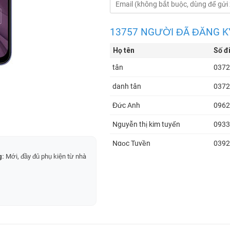
13757 NGƯỜI ĐÃ ĐĂNG K
Họ tên
Số đ
tân
0372
danh tân
0372
Đức Anh
0962
Nguyễn thị kim tuyến
0933
Ngọc Tuyền
0392
g:
Mới, đầy đủ phụ kiện từ nhà
Ngọc Tuyền
0392
Ngọc Tuyền
0392
Ngọc Tuyền
0392
Huệ Hoàng Thị
0938