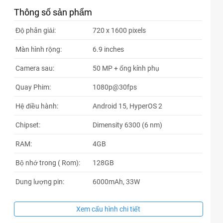
59xxxx
10:10 08/04/2026
Thông số sản phẩm
59xxxx
09:47 08/04/2026
Độ phân giải:
720 x 1600 pixels
59xxxx
09:47 08/04/2026
Màn hình rộng:
6.9 inches
59xxxx
09:46 08/04/2026
Camera sau:
50 MP + ống kính phụ
59xxxx
09:46 08/04/2026
Quay Phim:
1080p@30fps
37xxxx
09:08 08/04/2026
Hệ điều hành:
Android 15, HyperOS 2
37xxxx
09:07 08/04/2026
Chipset:
Dimensity 6300 (6 nm)
37xxxx
09:05 08/04/2026
RAM:
4GB
83xxxx
08:44 08/04/2026
Bộ nhớ trong ( Rom):
128GB
83xxxx
08:43 08/04/2026
Dung lượng pin:
6000mAh, 33W
89xxxx
00:25 08/04/2026
Xem cấu hình chi tiết
89xxxx
00:24 08/04/2026