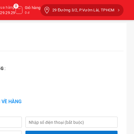
0
mua hàng
Giỏ hàng
29 Đường 3/2, P.Vườn Lài, TPHCM
29.29.29
0 đ
5G
:
 VỀ HÀNG