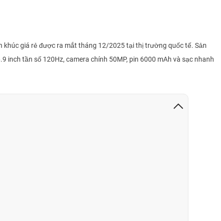
KHOA DANG
0877
KHOA DANG
0877
KHOA DANG
0877
khúc giá rẻ được ra mắt tháng 12/2025 tại thị trường quốc tế. Sản
.9 inch tần số 120Hz, camera chính 50MP, pin 6000 mAh và sạc nhanh
KHOA DANG
0877
KHOA DANG
0877
tân
0336
tân
0336
tân
0336
Nguyễn Văn Tiến
0961
Nguyễn Văn Tiến
0961
Phan Thị Anh Thư
0528
Phan Thị Anh Thư
0528