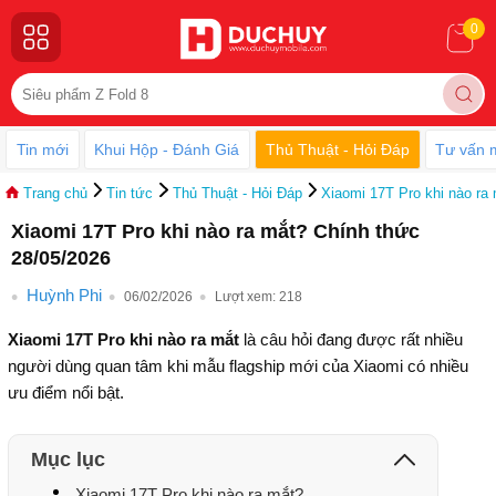
0
Tin mới
Khui Hộp - Đánh Giá
Thủ Thuật - Hỏi Đáp
Tư vấn 
Trang chủ
Tin tức
Thủ Thuật - Hỏi Đáp
Xiaomi 17T Pro khi nào ra
Xiaomi 17T Pro khi nào ra mắt? Chính thức
28/05/2026
Huỳnh Phi
06/02/2026
Lượt xem:
218
Xiaomi 17T Pro khi nào ra mắt
là câu hỏi đang được rất nhiều
người dùng quan tâm khi mẫu flagship mới của Xiaomi có nhiều
ưu điểm nổi bật.
Mục lục
Xiaomi 17T Pro khi nào ra mắt?