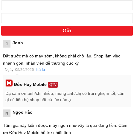
Cài sẵn giao diện người dùng HyperOS 3 dựa trên hệ điều
hành Android 16
Xiaomi 17T Pro 5G 512GB ra mắt khi nào?
Xiaomi 17T Pro 5G 512GB ra mắt toàn cầu vào ngày
28/05/2026 cùng với
Xiaomi 17T
. Và sau đó máy cũng ra mắt tại
Việt Nam vào ngày 29/05/2026
Jonh
J
Đặt trước mà có máy sớm, không phải chờ lâu. Shop làm việc
nhanh gọn, nhân viên dễ thương cực kỳ
Trả lời
Ngày: 05/29/2026
Đức Huy Mobile
QTV
Dạ cảm ơn anh/chị nhiều, mong anh/chị có trải nghiệm tốt, cần
gì cứ liên hệ shop bất cứ lúc nào ạ.
Ngọc Hào
N
Tầm giá này kiếm được máy ngon như vậy là quá đáng tiền. Cảm
ơn Đức Huy Mobile hỗ trợ nhiệt tình