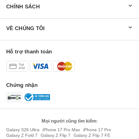
xanh thẫm, và đen. Đây đều là những gam màu hiện đại, dễ sử
CHÍNH SÁCH
dụng và phù hợp với nhiều phong cách khác nhau, từ trẻ trung
năng động đến sang trọng, cá tính.
Đánh giá chi tiết Xiaomi 17T Pro 5G 512GB
VỀ CHÚNG TÔI
Không chỉ gây chú ý bởi thời điểm ra mắt sớm hơn thường lệ,
Xiaomi 17T Pro 5G 512GB còn tạo nên sức hút lớn trong phân
khúc flagship cao cấp nhờ hàng loạt nâng cấp đáng giá.
Hỗ trợ thanh toán
Chứng nhận
Mọi người cũng tìm kiếm:
Galaxy S26 Ultra
iPhone 17 Pro Max
iPhone 17 Pro
Galaxy Z Fold 7
Galaxy Z Flip 7
Galaxy Z Flip 7 FE