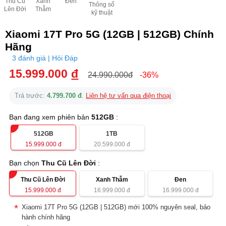
Thu Cũ
Xanh
Đen
Thông số
Lên Đời
Thẫm
kỹ thuật
Xiaomi 17T Pro 5G (12GB | 512GB) Chính
Hãng
3 đánh giá | Hỏi Đáp
15.999.000
đ
24.990.000đ
-36%
Trả trước:
4.799.700 đ
.
Liên hệ tư vấn qua điện thoại
Bạn đang xem phiên bản
512GB
:
512GB
1TB
15.999.000
đ
20.599.000
đ
Bạn chọn
Thu Cũ Lên Đời
:
Thu Cũ Lên Đời
Xanh Thẫm
Đen
15.999.000
đ
16.999.000
đ
16.999.000
đ
Xiaomi 17T Pro 5G (12GB | 512GB) mới 100% nguyên seal, bảo
hành chính hãng