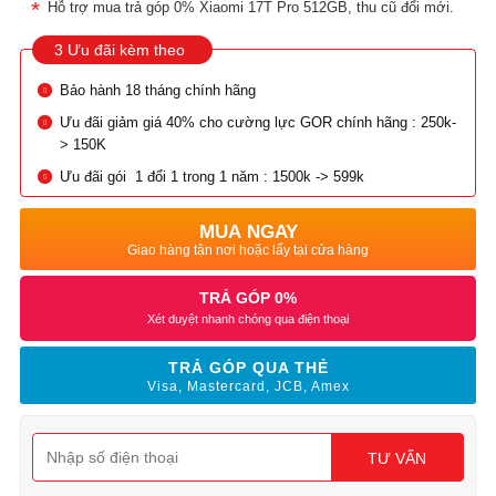
Hỗ trợ mua trả góp 0% Xiaomi 17T Pro 512GB, thu cũ đổi mới.
3 Ưu đãi kèm theo
Bảo hành 18 tháng chính hãng
Ưu đãi giảm giá 40% cho cường lực GOR chính hãng : 250k-
> 150K
Ưu đãi gói 1 đổi 1 trong 1 năm : 1500k -> 599k
MUA NGAY
Giao hàng tận nơi hoặc lấy tại cửa hàng
TRẢ GÓP 0%
Xét duyệt nhanh chóng qua điện thoại
TRẢ GÓP QUA THẺ
Visa, Mastercard, JCB, Amex
TƯ VẤN