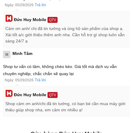
Trả lời
Ngày: 05/29/2026
Đức Huy Mobile
Xiaomi 17T Pro 5G 512GB ra mắt với ba tùy chọn màu sắc: xanh
QTV
thẩm, đen và tím trầm
Cám ơn anh/ chị đã tin tưởng và ủng hộ sản phẩm của shop ạ.
Xài tốt a/c giới thiệu thêm anh nha. Cần hỗ trợ gì shop luôn sẵn
Đây được xem là bước đi chiến lược của Xiaomi nhằm sớm khuấy
sàng 24/7 ạ
động thị trường smartphone ngay từ giữa năm, thay vì chờ đến quý
3 như các thế hệ tiền nhiệm trước đây.
Minh Tâm
M
Động thái ra mắt Xiaomi 17T Pro 512GB sớm này không chỉ giúp
hãng gia tăng sức cạnh tranh trong phân khúc cao cấp mà còn thu
Shop tư vấn có tâm, không chèo kéo. Giá tốt mà dịch vụ vẫn
hút người dùng đang tìm kiếm một mẫu flagship cấu hình mạnh với
chuyên nghiệp, chắc chắn sẽ quay lại
mức giá hấp dẫn.
Trả lời
Ngày: 05/29/2026
Xiaomi 17T Pro 5G 512GB giá bao nhiêu?
Tại cửa hàng Đức Huy Mobile, điện thoại Xiaomi 17T Pro 5G có giá
Đức Huy Mobile
QTV
là
15.999.000 ₫
dành cho tùy chọn RAM 12GB cùng bộ nhớ trong
Shop cảm ơn anh/chị đã tin tưởng, có bạn bè cần mua máy giới
512GB. Sản phẩm là hàng mới 100% nguyên seal, kèm theo phụ
thiệu giúp shop nha, em cảm ơn nhiều ạ!
kiện đầy đủ và được bảo hành chính hãng Xiaomi Việt Nam.
Bảng giá Xiaomi 17T Pro 5G 512GB mới nhất 2026