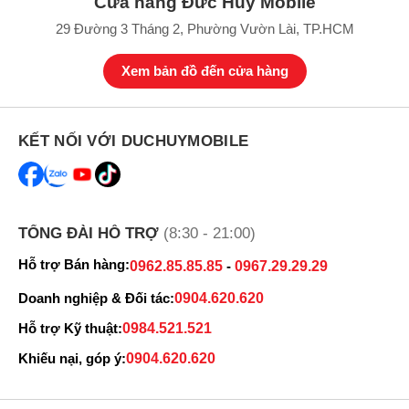
Cửa hàng Đức Huy Mobile
Dung lượng
Giá bán
29 Đường 3 Tháng 2, Phường Vườn Lài, TP.HCM
Xiaomi 17T Pro 5G 512GB
15.999.000 ₫
Xem bản đồ đến cửa hàng
KẾT NỐI VỚI DUCHUYMOBILE
TỔNG ĐÀI HỖ TRỢ
(8:30 - 21:00)
Hỗ trợ Bán hàng:
0962.85.85.85
-
0967.29.29.29
Doanh nghiệp & Đối tác:
0904.620.620
Hỗ trợ Kỹ thuật:
0984.521.521
Khiếu nại, góp ý:
0904.620.620
Xiaomi 17T Pro 512GB chính hãng có hai tùy chọn màu sắc gồm