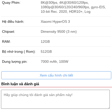
Quay Phim:
8K@30fps, 4K@30/60/120fps,
1080p@30/60/120/240/960fps, gyro-EIS,
10-bit Rec. 2020, HDR10+, Log
Hệ điều hành:
Xiaomi HyperOS 3
Chipset:
Dimensity 9500 (3 nm)
Xiaomi 17T Pro 512GB sẵn hàng số lượng lớn
RAM:
12GB
Các tính năng nổi bật của Xiaomi 17T Pro 5G 512GB
Bộ nhớ trong ( Rom):
512GB
Thiết kế khung nhôm nguyên khối bền bỉ, kính cường lực
Gorilla Glass 7i cứng cáp
Dung lượng pin:
7000 mAh, 100W
Đạt chuẩn chống bụi và kháng nước IP68
Màn hình AMOLED 6.83 inch sắc nét, tần số quét 144Hz, công
Xem cấu hình chi tiết
nghệ bảo vệ mắt tiên tiến PWM 3840Hz
Chip Dimensity 9500 (3 nm) mạnh mẽ, kết hợp RAM 12GB, bộ
Bình luận và đánh giá
nhớ trong ROM tối đa đến 1TB
Hệ thống 3 camera 50 + 50 + 12 MP chất lượng hợp tác cùng
Leica, hỗ trợ 5x optical zoom chất lượng.
Pin Si/C Li-Ion 7000mAh, sạc nhanh có dây công suất khủng
đến 100W, cùng sạc không dây 50W