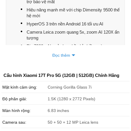
trợ bảo vệ mắt
Hiệu năng mạnh mẽ với chip Dimensity 9500 thế
hệ mới
HyperOS 3 trên nền Android 16 tối ưu AI
Camera Leica zoom quang 5x, zoom AI 120X ấn
tượng
Pin 7000mAh, sử dụng bền bỉ nhiều ngày
Kết luận
Đọc thêm
Cấu hình Xiaomi 17T Pro 5G (12GB | 512GB) Chính Hãng
Mặt kính cảm ứng:
Corning Gorilla Glass 7i
Độ phân giải:
1.5K (1280 x 2772 Pixels)
Màn hình rộng:
6.83 inches
Camera sau:
50 + 50 + 12 MP Leica lens