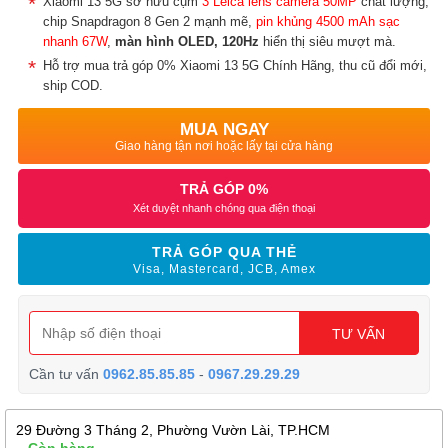
Xiaomi 13 5G sở hữu cụm
3 Leica lens camera 50MP
chất lượng,
chip Snapdragon 8 Gen 2 mạnh mẽ,
pin khủng 4500 mAh
sạc
nhanh 67W
,
màn hình OLED, 120Hz
hiển thị siêu mượt mà.
Hỗ trợ mua trả góp 0% Xiaomi 13 5G Chính Hãng, thu cũ đổi mới,
ship COD.
MUA NGAY
Giao hàng tận nơi hoặc lấy tại cửa hàng
TRẢ GÓP 0%
Xét duyệt nhanh chóng qua điện thoại
TRẢ GÓP QUA THẺ
Visa, Mastercard, JCB, Amex
TƯ VẤN
Cần tư vấn
0962.85.85.85
-
0967.29.29.29
29 Đường 3 Tháng 2, Phường Vườn Lài, TP.HCM