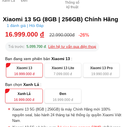
Xanh Lá
Đen
Thông số
kỹ thuật
Xiaomi 13 5G (8GB | 256GB) Chính Hãng
1 đánh giá | Hỏi Đáp
16.999.000
đ
22.990.000đ
-26%
Trả trước:
5.099.700 đ
.
Liên hệ tư vấn qua điện thoại
Bạn đang xem phiên bản
Xiaomi 13
:
Xiaomi 13
Xiaomi 13 Lite
Xiaomi 13 Pro
16.999.000
đ
7.099.000
đ
19.990.000
đ
Bạn chọn
Xanh Lá
:
Xanh Lá
Đen
16.999.000
đ
16.999.000
đ
Xiaomi 13 5G (8GB | 256GB) là máy Chính Hãng mới 100%
nguyên seal, bảo hành 24 tháng tại hệ thống ủy quyền Xiaomi Việt
Nam.