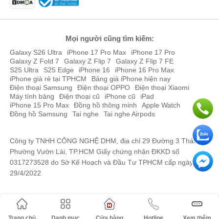
Mọi người cũng tìm kiếm:
Galaxy S26 Ultra
iPhone 17 Pro Max
iPhone 17 Pro
Galaxy Z Fold 7
Galaxy Z Flip 7
Galaxy Z Flip 7 FE
S25 Ultra
S25 Edge
iPhone 16
iPhone 16 Pro Max
iPhone giá rẻ tại TPHCM
Bảng giá iPhone hiện nay
Điện thoại Samsung
Điện thoại OPPO
Điện thoại Xiaomi
Máy tính bảng
Điện thoại cũ
iPhone cũ
iPad
iPhone 15 Pro Max
Đồng hồ thông minh
Apple Watch
Đồng hồ Samsung
Tai nghe
Tai nghe Airpods
Công ty TNHH CÔNG NGHỆ DHM, địa chỉ 29 Đường 3 Tháng 2,
Phường Vườn Lài, TP.HCM Giấy chứng nhận ĐKKD số
0317273528 do Sở Kế Hoạch và Đầu Tư TPHCM cấp ngày
29/4/2022
Trang chủ
Danh mục
Cửa hàng
Hotline
Xem thêm