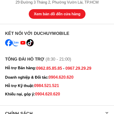
29 Đường 3 Tháng 2, Phường Vườn Lài, TP.HCM
Xem bản đồ đến cửa hàng
Xiaomi 12T Pro 5G
có viên pin 5000mAh đáp ứng đủ nhu cầu sử
dụng cả ngày khoảng 11 giờ gọi điện, 7 giờ phát video và 2 giờ
KẾT NỐI VỚI DUCHUYMOBILE
quay video. Ngoài ra, Xiaomi 12T Pro trang bị sạc siêu nhanh với
công suất 120W chỉ mất khoảng 19 phút là đầy 100% pin.
TỔNG ĐÀI HỖ TRỢ
(8:30 - 21:00)
Hỗ trợ Bán hàng:
0962.85.85.85
-
0967.29.29.29
Doanh nghiệp & Đối tác:
0904.620.620
Hỗ trợ Kỹ thuật:
0984.521.521
Khiếu nại, góp ý:
0904.620.620
CHÍNH SÁCH