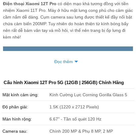
Điện thoại Xiaomi 12T Pro
có diện mạo khá tương đồng với tiền
nhiệm Xiaomi 11T Pro. Máy ở hữu mặt lưng cong phủ cho cảm giác
cầm nắm dễ dàng. Cụm camera sau lưng được thiết kế đầy nổi bật
chứa cảm biến 200MP. Tuy nhiên do hoàn thiện từ kính bóng bẩy
nên rất dễ bám vân tay và mồ hôi, vì thế nên trang bị ốp lưng đi
kèm nhé!
Đọc thêm
Cấu hình Xiaomi 12T Pro 5G (12GB | 256GB) Chính Hãng
Mặt kính cảm ứng:
Kính Cường Lực Corning Gorilla Glass 5
Độ phân giải:
1.5K (1220 x 2712 Pixels)
Màn hình rộng:
6.67" - Tần số quét 120 Hz
Camera sau:
Chính 200 MP & Phụ 8 MP, 2 MP