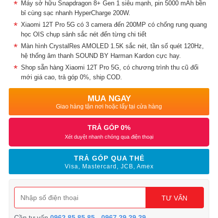
Máy sở hữu Snapdragon 8+ Gen 1 siêu mạnh, pin 5000 mAh bền
bỉ cùng sạc nhanh HyperCharge 200W.
Xiaomi 12T Pro 5G có 3 camera đến 200MP có chống rung quang
học OIS chụp sảnh sắc nét đến từng chi tiết
Màn hình CrystalRes AMOLED 1.5K sắc nét, tần số quét 120Hz,
hệ thống âm thanh SOUND BY Harman Kardon cực hay.
Shop sẵn hàng Xiaomi 12T Pro 5G, có chương trình thu cũ đổi
mới giá cao, trả góp 0%, ship COD.
MUA NGAY
Giao hàng tận nơi hoặc lấy tại cửa hàng
TRẢ GÓP 0%
Xét duyệt nhanh chóng qua điện thoại
TRẢ GÓP QUA THẺ
Visa, Mastercard, JCB, Amex
TƯ VẤN
Cần tư vấn
0962.85.85.85
-
0967.29.29.29