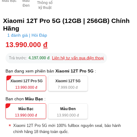
Màu Bạc
Màu
Thông số
Đen
kỹ thuật
Xiaomi 12T Pro 5G (12GB | 256GB) Chính
Hãng
1 đánh giá | Hỏi Đáp
13.990.000
đ
Trả trước:
4.197.000 đ
.
Liên hệ tư vấn qua điện thoại
Bạn đang xem phiên bản
Xiaomi 12T Pro 5G
:
Xiaomi 12T Pro 5G
Xiaomi 12T 5G
13.990.000
đ
7.999.000
đ
Bạn chọn
Màu Bạc
:
Màu Bạc
Màu Đen
13.990.000
đ
13.990.000
đ
Xiaomi 12T Pro 5G mới 100% fullbox nguyên seal, bảo hành
chính hãng 18 tháng toàn quốc.