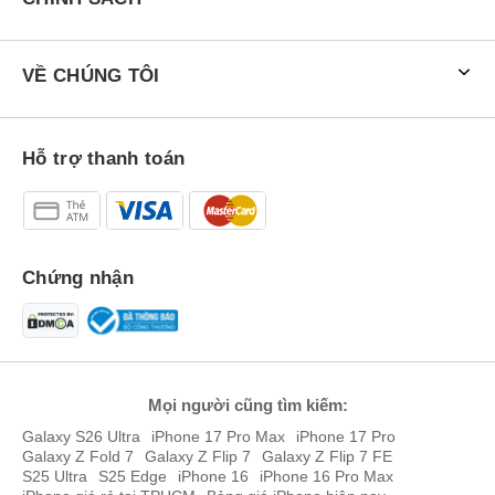
Camera Xiaomi 12T Pro 5G cải tiến lên đến 200MP
Camera
Xiaomi 12T Pro
sở hữu ba cảm biến gồm cảm biến chính
VỀ CHÚNG TÔI
lên đến 200MP hỗ trợ chống rung OIS, cảm biến siêu rộng 8MP
góc rộng 120 độ và macro 2MP. Với thông số trên thì những bức
ảnh chụp từ Xiaomi 12T Pro sẽ cho chất lượng sắc nét ngay cả khi
zoom lên. Bên cạnh đó camera trước có độ phân giải 20MP hỗ trợ
Hỗ trợ thanh toán
các tính năng làm đẹp giúp bạn sống ảo “lung linh”.
Chứng nhận
Mọi người cũng tìm kiếm:
Galaxy S26 Ultra
iPhone 17 Pro Max
iPhone 17 Pro
Galaxy Z Fold 7
Galaxy Z Flip 7
Galaxy Z Flip 7 FE
S25 Ultra
S25 Edge
iPhone 16
iPhone 16 Pro Max