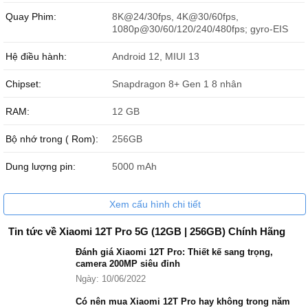
Xiaomi 12T Pro 5G
sở hữu ba phiên bản màu sắc thời thượng
Quay Phim:
8K@24/30fps, 4K@30/60fps,
tương tự như trên Xiaomi 12T 5G bao gồm: Đen, Bạc và Xanh
1080p@30/60/120/240/480fps; gyro-EIS
dương.
Màn hình Xiaomi 12T Pro 5G lớn, sắc nét
Hệ điều hành:
Android 12, MIUI 13
Quay sang mặt trước là màn hình AMOLED kích thước 6.67 inch
Chipset:
Snapdragon 8+ Gen 1 8 nhân
độ phân giải 1220 x 2712 pixels và tần số quét 120Hz, không chỉ
cho không gian hiển thị rộng rãi mà còn sắc nét, mượt mà đến từng
RAM:
12 GB
chi tiết. Ngoài ra Xiaomi 12T Pro 5G tích hợp nhiều công nghệ màn
hình như 1B colors, Dolby Vision, HDR10+ giúp cho những giây
Bộ nhớ trong ( Rom):
256GB
phút xem phim, chơi game đều tuyệt vời.
Dung lượng pin:
5000 mAh
Xem cấu hình chi tiết
Tin tức về Xiaomi 12T Pro 5G (12GB | 256GB) Chính Hãng
Đánh giá Xiaomi 12T Pro: Thiết kế sang trọng,
camera 200MP siêu đỉnh
Ngày: 10/06/2022
Có nên mua Xiaomi 12T Pro hay không trong năm