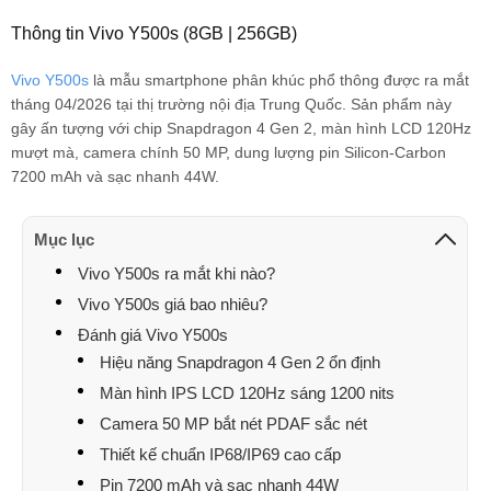
Thông tin Vivo Y500s (8GB | 256GB)
Lưu Trung Thắng
094752xxxx
15:13 08/08/2026
Vivo Y500s
là mẫu smartphone phân khúc phổ thông được ra mắt
Thế Dy
070231xxxx
14:51 08/08/2026
tháng 04/2026 tại thị trường nội địa Trung Quốc. Sản phẩm này
Minh Luân
089844xxxx
14:21 08/08/2026
gây ấn tượng với chip Snapdragon 4 Gen 2, màn hình LCD 120Hz
mượt mà, camera chính 50 MP, dung lượng pin Silicon-Carbon
Minh Luân
089844xxxx
13:55 08/08/2026
7200 mAh và sạc nhanh 44W.
Ngoan Nguyen
035758xxxx
13:17 08/08/2026
Mục lục
Ngoan Nguyen
035758xxxx
13:16 08/08/2026
Vivo Y500s ra mắt khi nào?
Hà Bạch Mai
034961xxxx
12:42 08/08/2026
Vivo Y500s giá bao nhiêu?
Đánh giá Vivo Y500s
ngân tiểu hổ
090903xxxx
12:42 08/08/2026
Hiệu năng Snapdragon 4 Gen 2 ổn định
Hà Bạch Mai
034961xxxx
12:41 08/08/2026
Màn hình IPS LCD 120Hz sáng 1200 nits
Camera 50 MP bắt nét PDAF sắc nét
Quyen Nguyen
094426xxxx
11:09 08/08/2026
Thiết kế chuẩn IP68/IP69 cao cấp
Nguyen Xuân quyen
094426xxxx
10:47 08/08/2026
Pin 7200 mAh và sạc nhanh 44W