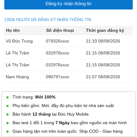
13936 NGƯỜI ĐÃ ĐĂNG KÝ NHẬN THÔNG TIN
Họ tên
Số điện thoại
Thời gian đăng ký
Vũ Đức Trung
079326xxxx
21:33 08/08/2026
Lê Thị Trâm
032978xxxx
21:15 08/08/2026
Lê Thị Trâm
032978xxxx
21:15 08/08/2026
Nam Hoàng
090797xxxx
21:07 08/08/2026
do huu hien
098226xxxx
19:09 08/08/2026
Tình trạng:
Mới 100%
Linh
037700xxxx
15:44 08/08/2026
Phụ kiện gồm: Mới, đầy đủ phụ kiện từ nhà sản xuất
Linh
037700xxxx
15:43 08/08/2026
Bảo hành
12 tháng
tại Đức Huy Mobile.
Bao test 1 đổi 1 trong
7 Ngày
bao gồm nguồn và màn hình
Linh
037700xxxx
15:42 08/08/2026
Giao hàng tận nơi trên toàn quốc. Ship COD - Giao hàng
Lưu Trung Thắng
094752xxxx
15:14 08/08/2026