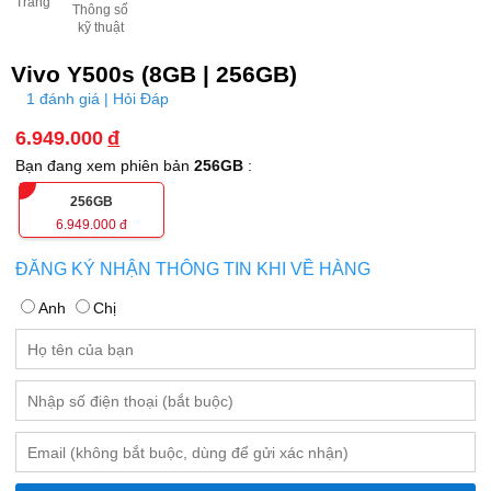
Trắng
Thông số
kỹ thuật
Vivo Y500s (8GB | 256GB)
1 đánh giá | Hỏi Đáp
6.949.000
đ
Bạn đang xem phiên bản
256GB
:
256GB
6.949.000
đ
ĐĂNG KÝ NHẬN THÔNG TIN KHI VỀ HÀNG
Anh
Chị