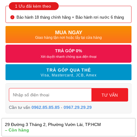
1 Ưu đãi kèm theo
Bảo hành 18 tháng chính hãng + Bảo hành rơi nước 6 tháng
MUA NGAY
Giao hàng tận nơi hoặc lấy tại cửa hàng
TRẢ GÓP 0%
Xét duyệt nhanh chóng qua điện thoại
TRẢ GÓP QUA THẺ
Visa, Mastercard, JCB, Amex
TƯ VẤN
Cần tư vấn
0962.85.85.85
-
0967.29.29.29
29 Đường 3 Tháng 2, Phường Vườn Lài, TP.HCM
– Còn hàng