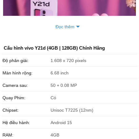
Đọc thêm
Cấu hình vivo Y21d (4GB | 128GB) Chính Hãng
Độ phân giải:
1.608 x 720 pixels
Đập hộp sản phẩm mới vivo Y21d
Màn hình rộng:
6.68 inch
Đặc điểm nổi bật của vivo Y21d
Camera sau:
50 + 0.08 MP
Màn hình đục lỗ LCD 6.68 inch, tần số 90Hz, độ sáng 1.000
nits.
Quay Phim:
Có
Chip Unisoc T7225 (12nm) 8 nhân, tuỳ chọn 4GB/6GB RAM,
Chipset:
Unisoc T7225 (12nm)
hỗ trợ mở rộng RAM ảo
Pin 6.500mAh BlueVolt tuổi thọ 5 năm, sạc nhanh 44W
Hệ điều hành:
Android 15
Camera chính 50MP khẩu độ f/1.8 quay chụp cơ bản tốt
Thiết kếkháng nước/bụi IP68, IP69 và IP69+, chứng nhận SGS
RAM:
4GB
Gold Label 5 sao