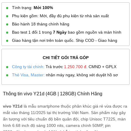
Tình trạng:
Mới 100%
Phụ kiện gồm: Mới, đầy đủ phụ kiện từ nhà sản xuất
Bảo hành 18 tháng chính hãng
Bao test 1 đổi 1 trong
7 Ngày
bao gồm nguồn và màn hình
Giao hàng tận nơi trên toàn quốc. Ship COD - Giao hàng
CHI TIẾT GÓI TRẢ GÓP
Công ty tài chính:
Trả trước
1.250.700
đ
. CMND + GPLX
Thẻ Visa, Master:
nhận máy ngay, không xét duyệt hồ sơ
Thông tin vivo Y21d (4GB | 128GB) Chính Hãng
vivo Y21d
là mẫu smartphone thuộc phân khúc giá rẻ vừa được ra
mắt vào tháng 11/2025 tại thị trường Việt Nam. Sản phẩm này gây
ấn tượng với tiêu chuẩn độ bền quân đội, chip Unisoc T7225, màn
hình 6.68 inch độ sáng 1000 nits, camera chính 50MP, pin