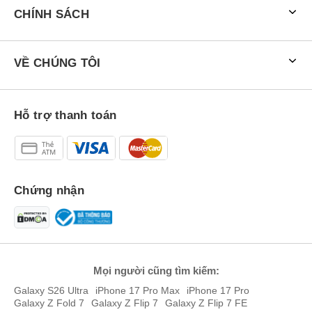
CHÍNH SÁCH
VỀ CHÚNG TÔI
Hỗ trợ thanh toán
Chứng nhận
vivo Y21d có 2 màu chính thức là Tím lavender và Đen ánh sao.
Hiệu năng ổn định với Unisoc T7225
vivo Y21d được trang bị vi xử lý 8 nhân Unisoc T7225 (12nm), đi
Mọi người cũng tìm kiếm:
kèm các tùy chọn RAM 4GB/6GB và bộ nhớ trong 128GB/256GB.
Galaxy S26 Ultra
iPhone 17 Pro Max
iPhone 17 Pro
So với thế hệ trước, vivo Y21d đã được nâng cấp về khả năng đa
Galaxy Z Fold 7
Galaxy Z Flip 7
Galaxy Z Flip 7 FE
nhiệm nhờ hỗ trợ mở rộng RAM ảo thêm tối đa 6GB và thẻ nhớ