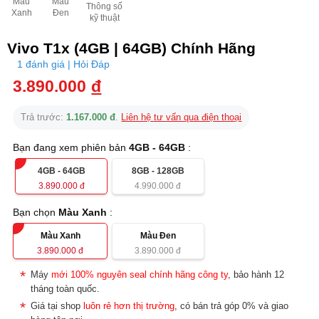
Màu
Màu
Thông số
Xanh
Đen
kỹ thuật
Vivo T1x (4GB | 64GB) Chính Hãng
1 đánh giá | Hỏi Đáp
3.890.000
đ
Trả trước:
1.167.000 đ
.
Liên hệ tư vấn qua điện thoại
Bạn đang xem phiên bản
4GB - 64GB
:
4GB - 64GB
8GB - 128GB
3.890.000
đ
4.990.000
đ
Bạn chọn
Màu Xanh
:
Màu Xanh
Màu Đen
3.890.000
đ
3.890.000
đ
Máy
mới 100% nguyên seal chính hãng công ty
, bảo hành 12
tháng toàn quốc.
Giá tại shop
luôn rẻ hơn thị trường
, có bán trả góp 0% và giao