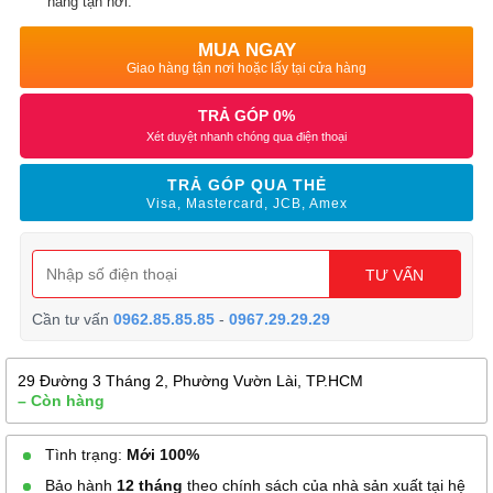
hàng tận nơi.
MUA NGAY
Giao hàng tận nơi hoặc lấy tại cửa hàng
TRẢ GÓP 0%
Xét duyệt nhanh chóng qua điện thoại
TRẢ GÓP QUA THẺ
Visa, Mastercard, JCB, Amex
TƯ VẤN
Cần tư vấn
0962.85.85.85
-
0967.29.29.29
29 Đường 3 Tháng 2, Phường Vườn Lài, TP.HCM
– Còn hàng
Tình trạng:
Mới 100%
Bảo hành
12 tháng
theo chính sách của nhà sản xuất tại hệ