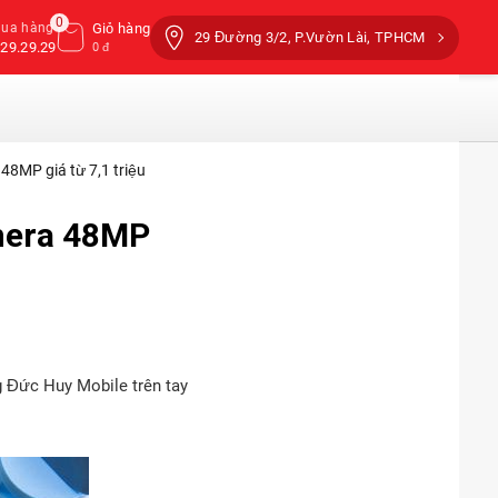
0
mua hàng
Giỏ hàng
29 Đường 3/2, P.Vườn Lài, TPHCM
29.29.29
0 đ
48MP giá từ 7,1 triệu
amera 48MP
g Đức Huy Mobile trên tay