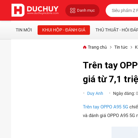
Danh mục
TIN MỚI
KHUI HỘP - ĐÁNH GIÁ
THỦ THUẬT - HỎI ĐÁ
Trang chủ
Tin tức
K
Trên tay OPP
giá từ 7,1 tri
Duy Anh
Ngày đăng:
Trên tay OPPO A95 5G
chiế
và đánh giá OPPO A95 5G n