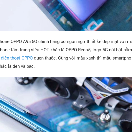
hone OPPO A95 5G chính hãng có ngôn ngữ thiết kế đẹp mặt với mặ
hone tầm trung siêu HOT khác là OPPO Reno5, logo 5G nổi bật nằm
g
điện thoại OPPO
quen thuộc. Cùng với màu xanh thì mẫu smartph
hác là đen và bạc.