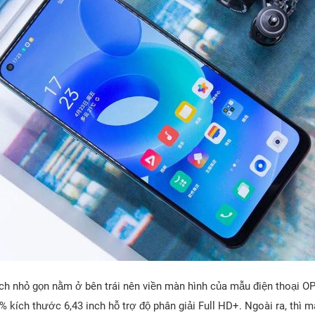
h nhỏ gọn nằm ở bên trái nên viền màn hình của mẫu điện thoại O
,8% kích thước 6,43 inch hỗ trợ độ phân giải Full HD+. Ngoài ra, th