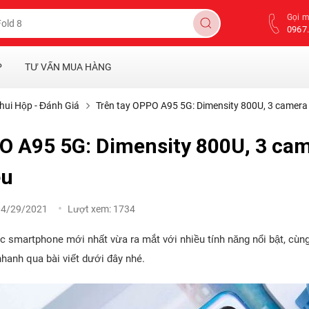
Gọi 
0967.
P
TƯ VẤN MUA HÀNG
hui Hộp - Đánh Giá
Trên tay OPPO A95 5G: Dimensity 800U, 3 camera 
O A95 5G: Dimensity 800U, 3 c
ệu
04/29/2021
Lượt xem:
1734
c smartphone mới nhất vừa ra mắt với nhiều tính năng nổi bật, cùn
hanh qua bài viết dưới đây nhé.