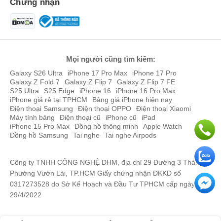
Chứng nhận
Mọi người cũng tìm kiếm:
Galaxy S26 Ultra
iPhone 17 Pro Max
iPhone 17 Pro
Galaxy Z Fold 7
Galaxy Z Flip 7
Galaxy Z Flip 7 FE
S25 Ultra
S25 Edge
iPhone 16
iPhone 16 Pro Max
iPhone giá rẻ tại TPHCM
Bảng giá iPhone hiện nay
Điện thoại Samsung
Điện thoại OPPO
Điện thoại Xiaomi
Máy tính bảng
Điện thoại cũ
iPhone cũ
iPad
iPhone 15 Pro Max
Đồng hồ thông minh
Apple Watch
Đồng hồ Samsung
Tai nghe
Tai nghe Airpods
Công ty TNHH CÔNG NGHỆ DHM, địa chỉ 29 Đường 3 Tháng 2,
Phường Vườn Lài, TP.HCM Giấy chứng nhận ĐKKD số
0317273528 do Sở Kế Hoạch và Đầu Tư TPHCM cấp ngày
29/4/2022