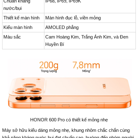
Chuẩn kháng
IP68, IP69, IP69K
nước/bụi
Thiết kế màn hình
Màn hình đục lỗ, viền mỏng
Kiểu màn hình
AMOLED phẳng
Màu sắc
Cam Hoàng Kim, Trắng Ánh Kim, và Đen
Huyền Bí
HONOR 600 Pro có thiết kế mỏng nhẹ
Máy sở hữu kiểu dáng mỏng nhẹ, khung nhôm chắc chắn cùng
khả năng kháng nước bụi đạt chuẩn cao, hướng đến nhóm người