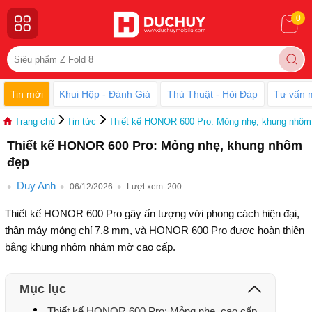
0
Tin mới
Khui Hộp - Đánh Giá
Thủ Thuật - Hỏi Đáp
Tư vấn 
Trang chủ
Tin tức
Thiết kế HONOR 600 Pro: Mỏng nhẹ, khung nhôm
Thiết kế HONOR 600 Pro: Mỏng nhẹ, khung nhôm
đẹp
Duy Anh
06/12/2026
Lượt xem:
200
Thiết kế HONOR 600 Pro gây ấn tượng với phong cách hiện đại,
thân máy mỏng chỉ 7.8 mm, và HONOR 600 Pro được hoàn thiện
bằng khung nhôm nhám mờ cao cấp.
Mục lục
Thiết kế HONOR 600 Pro: Mỏng nhẹ, cao cấp