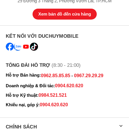
29 Đường 3 Tháng 2, Phường Vườn Lài, TP.HCM
Xem bản đồ đến cửa hàng
KẾT NỐI VỚI DUCHUYMOBILE
TỔNG ĐÀI HỖ TRỢ
(8:30 - 21:00)
Hỗ trợ Bán hàng:
0962.85.85.85
-
0967.29.29.29
Doanh nghiệp & Đối tác:
0904.620.620
Hỗ trợ Kỹ thuật:
0984.521.521
Khiếu nại, góp ý:
0904.620.620
CHÍNH SÁCH