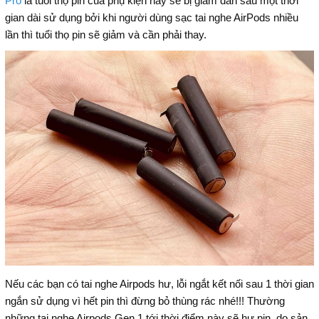
Pro
là tuổi thọ pin của phụ kiện này sẽ bị giảm dần sau một thời
gian dài sử dụng bởi khi người dùng sạc tai nghe AirPods nhiều
lần thì tuổi thọ pin sẽ giảm và cần phải thay.
Nếu các bạn có tai nghe Airpods hư, lỗi ngắt kết nối sau 1 thời gian
ngắn sử dụng vì hết pin thì đừng bỏ thùng rác nhé!!! Thường
những tai nghe Airpods Gen 1 tới thời điểm này sẽ hư pin, do sản