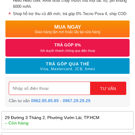
Helio Helio G99, RAM 8GB chạy mượt mà mọi tác vụ, pin khủng
6000 mAh.
Shop hỗ trợ thu cũ đổi mới, trả góp 0% Tecno Pova 4, ship COD.
MUA NGAY
Giao hàng tận nơi hoặc lấy tại cửa hàng
TRẢ GÓP 0%
Xét duyệt nhanh chóng qua điện thoại
TRẢ GÓP QUA THẺ
Visa, Mastercard, JCB, Amex
TƯ VẤN
Cần tư vấn
0962.85.85.85
-
0967.29.29.29
29 Đường 3 Tháng 2, Phường Vườn Lài, TP.HCM
– Còn hàng