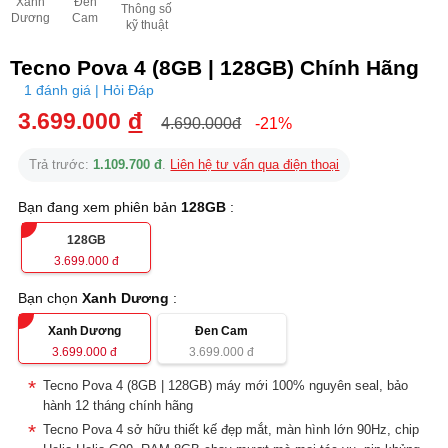
Xanh
Đen
Thông số
Dương
Cam
kỹ thuật
Tecno Pova 4 (8GB | 128GB) Chính Hãng
1 đánh giá | Hỏi Đáp
3.699.000
đ
4.690.000đ
-21%
Trả trước:
1.109.700 đ
.
Liên hệ tư vấn qua điện thoại
Bạn đang xem phiên bản
128GB
:
128GB
3.699.000
đ
Bạn chọn
Xanh Dương
:
Xanh Dương
Đen Cam
3.699.000
đ
3.699.000
đ
Tecno Pova 4 (8GB | 128GB) máy mới 100% nguyên seal, bảo
hành 12 tháng chính hãng
Tecno Pova 4 sở hữu thiết kế đẹp mắt, màn hình lớn 90Hz, chip