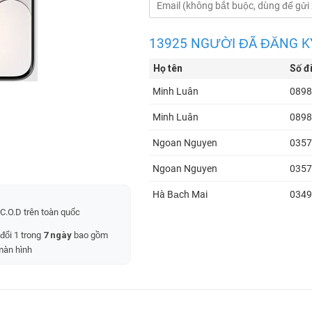
13925 NGƯỜI ĐÃ ĐĂNG K
Họ tên
Số đ
Minh Luân
0898
Minh Luân
0898
Ngoan Nguyen
0357
Ngoan Nguyen
0357
Hà Bạch Mai
0349
C.O.D trên toàn quốc
ngân tiểu hổ
0909
 đổi 1 trong
7 ngày
bao gồm
Hà Bạch Mai
0349
màn hình
Quyen Nguyen
0944
Nguyen Xuân quyen
0944