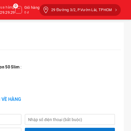
0
mua hàng
Giỏ hàng
29 Đường 3/2, P.Vườn Lài, TPHCM
29.29.29
0 đ
n 50 Slim
:
 VỀ HÀNG