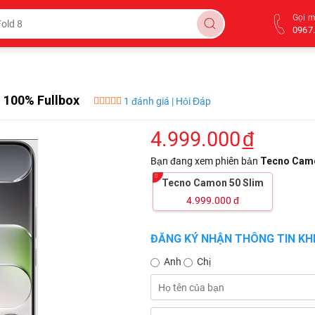
Gọi 
0967.
 100% Fullbox
1 đánh giá | Hỏi Đáp
4.999.000
đ
Bạn đang xem phiên bản
Tecno Camo
Tecno Camon 50 Slim
4.999.000
đ
ĐĂNG KÝ NHẬN THÔNG TIN KHI
Anh
Chị