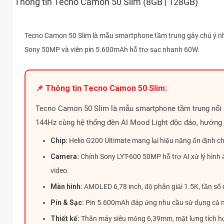
Thông tin Tecno Camon 50 Slim (8GB | 128GB)
Tecno Camon 50 Slim là mẫu smartphone tầm trung gây chú ý 
Sony 50MP và viên pin 5.600mAh hỗ trợ sạc nhanh 60W.
📌 Thông tin Tecno Camon 50 Slim:
Tecno Camon 50 Slim là mẫu smartphone tầm trung nổi 
144Hz cùng hệ thống đèn AI Mood Light độc đáo, hướng đ
Chip:
Helio G200 Ultimate mang lại hiệu năng ổn định cho
Camera:
Chính Sony LYT-600 50MP hỗ trợ AI xử lý hình 
video.
Màn hình:
AMOLED 6,78 inch, độ phân giải 1.5K, tần số 
Pin & Sạc:
Pin 5.600mAh đáp ứng nhu cầu sử dụng cả n
Thiết kế:
Thân máy siêu mỏng 6,39mm, mặt lưng tích hợ