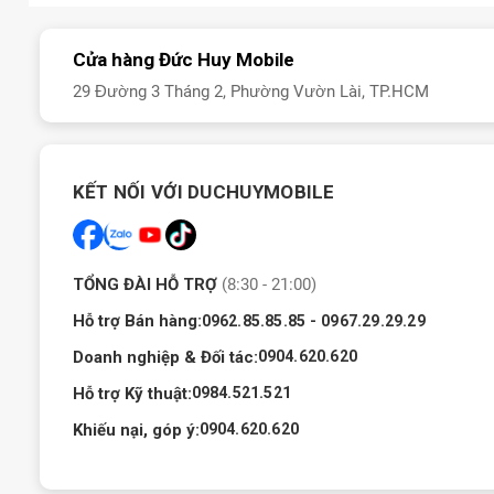
Cửa hàng Đức Huy Mobile
29 Đường 3 Tháng 2, Phường Vườn Lài, TP.HCM
Tecno C
Bên cạnh đó, hệ thống đèn LED AI độc đáo ở mặt lưng cũng giúp
khúc. Cùng mình đánh giá chi tiết điện thoại này ngay bên dưới 
KẾT NỐI VỚI DUCHUYMOBILE
Tecno Camon 50 Slim ra mắt
Tecno đã lặng lẽ ra mắt Camon 50 Slim trên website toàn cầu v
TỔNG ĐÀI HỖ TRỢ
(8:30 - 21:00)
Động thái này khiến mẫu smartphone mới nhanh chóng thu hút s
Hỗ trợ Bán hàng:
-
0962.85.85.85
0967.29.29.29
đáng chú ý.
Doanh nghiệp & Đối tác:
0904.620.620
Tecno Camon 50 Slim giá bao nhiêu?
Hỗ trợ Kỹ thuật:
0984.521.521
Tecno Camon 50 Slim có giá là
4.999.000 ₫
cho phiên bản bộ nh
Khiếu nại, góp ý:
0904.620.620
100%, được bảo hành 12 tháng.
Bảng giá Tecno C