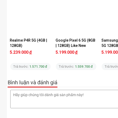
Camera đáp ứng tốt nhu cầu chụp ảnh thư
Pin lớn, sạc nhanh đáp ứng nhu cầu sử dụ
Nhiều trang bị vượt mong đợi trong phân 
Có nên mua Tecno Camon 50 Slim?
Realme P4R 5G (4GB | 
Google Pixel 6 5G (8GB 
Samsung 
128GB)
| 128GB) Like New
5G 128GB 
Hành Like
5.239.000
đ
5.199.000
đ
5.199.00
Trả trước:
1.571.700 đ
Trả trước:
1.559.700 đ
Trả trướ
Bình luận và đánh giá