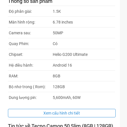
Thông số sản phẩm
55xxxx
10:17 08/08/2026
Độ phân giải:
1.5K
18xxxx
06:52 08/08/2026
Màn hình rộng:
6.78 inches
18xxxx
06:51 08/08/2026
Camera sau:
50MP
65xxxx
00:57 08/08/2026
Quay Phim:
Có
65xxxx
00:57 08/08/2026
Chipset:
Helio G200 Ultimate
84xxxx
23:29 08/07/2026
Hệ điều hành:
Android 16
67xxxx
23:03 08/07/2026
RAM:
8GB
15xxxx
21:56 08/07/2026
Bộ nhớ trong ( Rom):
128GB
04xxxx
21:00 08/07/2026
Dung lượng pin:
5,600mAh, 60W
04xxxx
21:00 08/07/2026
04xxxx
21:00 08/07/2026
Xem cấu hình chi tiết
83xxxx
19:29 08/07/2026
Tin tức về Tecno Camon 50 Slim (8GB | 128GB)