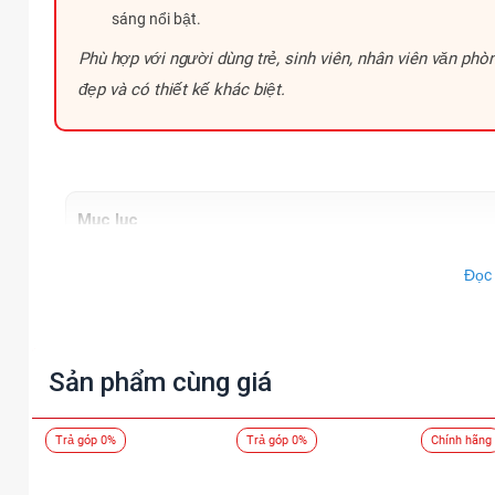
sáng nổi bật.
Phù hợp với người dùng trẻ, sinh viên, nhân viên văn p
đẹp và có thiết kế khác biệt.
Mục lục
Tecno Camon 50 Slim ra mắt
Đọc
Tecno Camon 50 Slim giá bao nhiêu?
Cấu hình Tecno Camon 50 Slim
Đánh giá Tecno Camon 50 Slim: Thiết kế siêu m
Sản phẩm cùng giá
Thiết kế mỏng nhẹ tạo dấu ấn riêng
Hệ thống đèn LED tạo sự khác biệt
Màn hình AMOLED 144Hz mang đến trải 
Trả góp 0%
Trả góp 0%
Chính hãng
Hiệu năng đủ sức đáp ứng nhu cầu hàng 