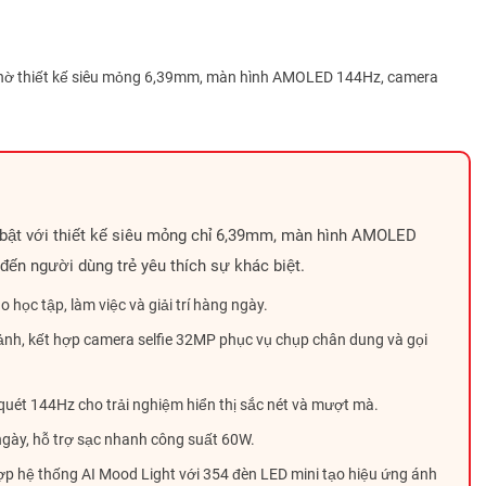
Phan dũng hải
0908
Lê sơn
0989
nhờ thiết kế siêu mỏng 6,39mm, màn hình AMOLED 144Hz, camera
Lê sơn
0989
quyết
0961
quyết
0961
Nguyễn Hoàng Phi
0339
bật với thiết kế siêu mỏng chỉ 6,39mm, màn hình AMOLED
Thưởng Nguyễn
0988
ến người dùng trẻ yêu thích sự khác biệt.
Nguyen tuan dat
0789
 học tập, làm việc và giải trí hàng ngày.
Tony
0901
ảnh, kết hợp camera selfie 32MP phục vụ chụp chân dung và gọi
Tony
0901
quét 144Hz cho trải nghiệm hiển thị sắc nét và mượt mà.
Tony
0901
gày, hỗ trợ sạc nhanh công suất 60W.
Trần Hùng
0843
p hệ thống AI Mood Light với 354 đèn LED mini tạo hiệu ứng ánh