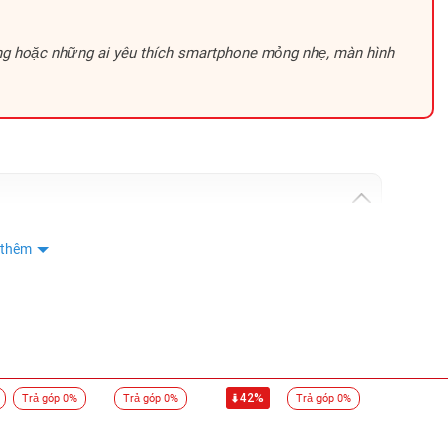
Hoàng Cao Kỳ
0876
Hoàng Cao kỳ
0876
hòng hoặc những ai yêu thích smartphone mỏng nhẹ, màn hình
Hoàng Cao kỳ
0876
Hoàng Cao kỳ
0876
nguyễn đức vinh
0332
VO THANH VINH
0906
VO THANH VINH
0906
 thêm
VO THANH VINH
0906
HOÀNG PHÚC
0975
ỏng là điểm nhấn lớn
phong
0987
Bình
0903
nghiệm mượt mà
42%
Trả góp 0%
Trả góp 0%
Trả góp 0%
Anh Tấn
0908
ngày