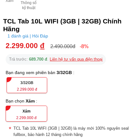
Xám
Thông số
kỹ thuật
TCL Tab 10L WIFI (3GB | 32GB) Chính
Hãng
1 đánh giá | Hỏi Đáp
2.299.000
đ
2.490.000đ
-8%
Trả trước:
689.700 đ
.
Liên hệ tư vấn qua điện thoại
Bạn đang xem phiên bản
3/32GB
:
3/32GB
2.299.000
đ
Bạn chọn
Xám
:
Xám
2.299.000
đ
TCL Tab 10L WIFI (3GB | 32GB) là máy mới 100% nguyên seal
fullbox, bảo hành 12 tháng chính hãng