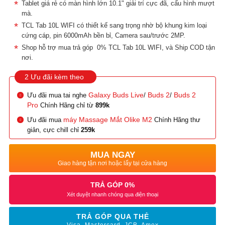
Tablet giá rẻ có màn hình lớn 10.1" giải trí cực đã, cấu hình mượt
mà.
TCL Tab 10L WIFI có thiết kế sang trọng nhờ bộ khung kim loại
cứng cáp, pin 6000mAh bền bỉ, Camera sau/trước 2MP.
Shop hỗ trợ mua trả góp 0% TCL Tab 10L WIFI, và Ship COD tận
nơi.
2 Ưu đãi kèm theo
Galaxy Buds Live
Buds 2
Buds 2
Ưu đãi mua tai nghe
/
/
Pro
Chính Hãng chỉ từ
899k
máy Massage Mắt Olike M2
Ưu đãi mua
Chính Hãng thư
giản, cực chill chỉ
259k
MUA NGAY
Giao hàng tận nơi hoặc lấy tại cửa hàng
TRẢ GÓP 0%
Xét duyệt nhanh chóng qua điện thoại
TRẢ GÓP QUA THẺ