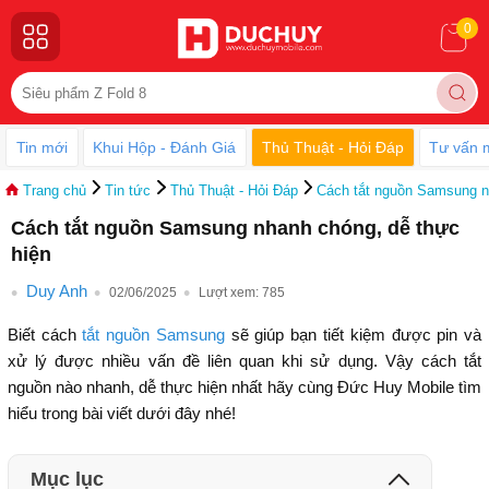
0
Tin mới
Khui Hộp - Đánh Giá
Thủ Thuật - Hỏi Đáp
Tư vấn 
Trang chủ
Tin tức
Thủ Thuật - Hỏi Đáp
Cách tắt nguồn Samsung n
Cách tắt nguồn Samsung nhanh chóng, dễ thực
hiện
Duy Anh
02/06/2025
Lượt xem:
785
Biết cách
tắt nguồn Samsung
sẽ giúp bạn tiết kiệm được pin và
xử lý được nhiều vấn đề liên quan khi sử dụng. Vậy cách tắt
nguồn nào nhanh, dễ thực hiện nhất hãy cùng Đức Huy Mobile tìm
hiểu trong bài viết dưới đây nhé!
Mục lục