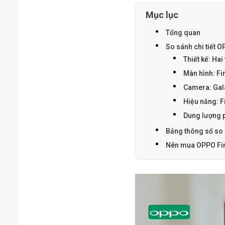
Mục lục
Tổng quan
So sánh chi tiết O
Thiết kế: Hai 
Màn hình: Fi
Camera: Gala
Hiệu năng: F
Dung lượng p
Bảng thông số so s
Nên mua OPPO Fin