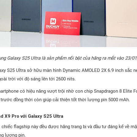
g Galaxy S25 Ultra là sản phẩm nổi bật của hãng ra mắt vào 23/0
laxy S25 Ultra sở hữu màn hình Dynamic AMOLED 2X 6.9 inch sắc nét
oài trời với độ sáng lên tới 2600 nits.
rtphone có hiệu năng vượt trội nhờ con chip Snapdragon 8 Elite Fo
trước đồng thời còn giúp cải thiện tốt thời lượng pin 5000 mAh.
nd X9 Pro với Galaxy S25 Ultra
 chiếc flagship này đều được hãng trang bị và đầu tư đáng kể về mặt
g lượng pin.