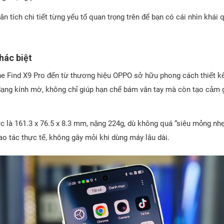
n tích chi tiết từng yếu tố quan trọng trên để bạn có cái nhìn khái 
khác biệt
 Find X9 Pro đến từ thương hiệu OPPO sở hữu phong cách thiết kế t
dạng kính mờ, không chỉ giúp hạn chế bám vân tay mà còn tạo cảm g
c là 161.3 x 76.5 x 8.3 mm, nặng 224g, dù không quá “siêu mỏng nh
ao tác thực tế, không gây mỏi khi dùng máy lâu dài.