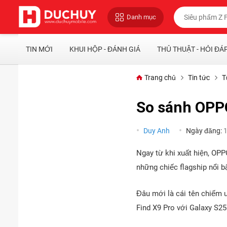
Danh mục
TIN MỚI
KHUI HỘP - ĐÁNH GIÁ
THỦ THUẬT - HỎI ĐÁ
Trang chủ
Tin tức
T
So sánh OPPO
Duy Anh
Ngày đăng:
Ngay từ khi xuất hiện, OPPO
những chiếc flagship nổi b
Đâu mới là cái tên chiếm 
Find X9 Pro với Galaxy S25 