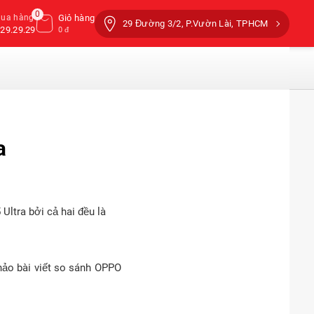
0
mua hàng
Giỏ hàng
29 Đường 3/2, P.Vườn Lài, TPHCM
29.29.29
0 đ
a
Ultra bởi cả hai đều là
hảo bài viết so sánh OPPO