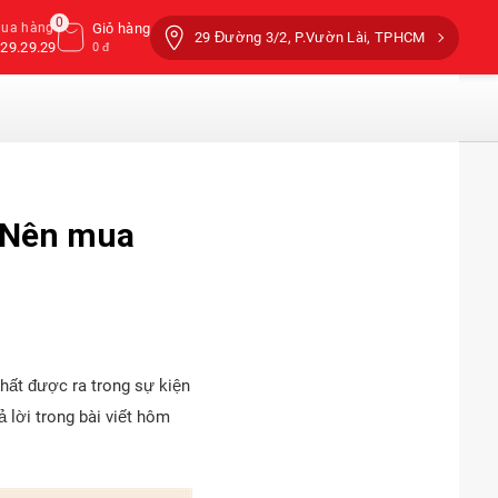
0
mua hàng
Giỏ hàng
29 Đường 3/2, P.Vườn Lài, TPHCM
29.29.29
0 đ
: Nên mua
hất được ra trong sự kiện
lời trong bài viết hôm