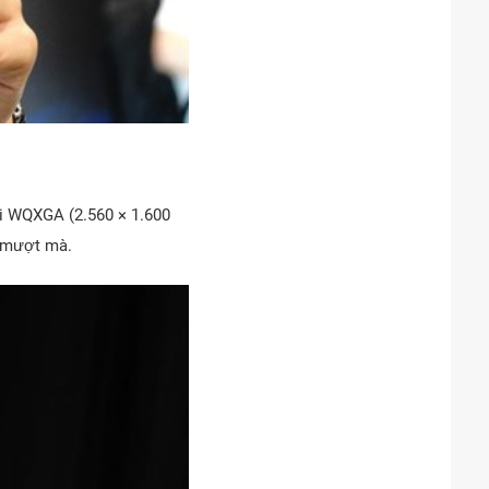
ải WQXGA (2.560 × 1.600
nh mượt mà.