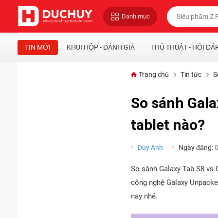
Danh mục
TIN MỚI
KHUI HỘP - ĐÁNH GIÁ
THỦ THUẬT - HỎI ĐÁ
Trang chủ
Tin tức
S
So sánh Gala
tablet nào?
Duy Anh
Ngày đăng:
So sánh Galaxy Tab S8 vs 
công nghệ Galaxy Unpacked
nay nhé.