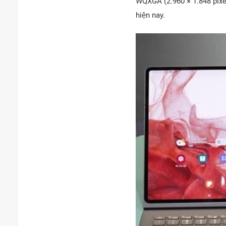
WQXGA (2.960 × 1.848 pixel
hiện nay.