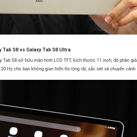
 Tab S8 vs Galaxy Tab S8 Ultra
xy Tab S8 sở hữu màn hình LCD TFT, kích thước 11 inch, độ phân gi
n 120 Hz cho bạn không gian hiển thị rộng rãi, sắc nét và chuyển cả