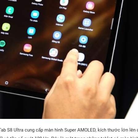
ab S8 Ultra cung cấp màn hình Super AMOLED, kích thước lớn lên đế