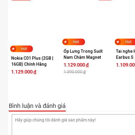
Hot
Hot
Hot
Ốp Lưng Trong Suốt 
Tai nghe
Nam Châm Magnet 
Earbus S
Nokia C01 Plus (2GB | 
Galaxy Z Fold8 Ultra 
16GB) Chính Hãng
1.129.000
đ
1.109.00
Chính Hãng
1.129.000
đ
1.390.000
đ
Bình luận và đánh giá