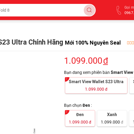
Gọi 
0967.
S23 Ultra Chính Hãng
Mới 100% Nguyên Seal
1.099.000
đ
Bạn đang xem phiên bản
Smart View 
Smart View Wallet S23 Ultra
1.099.000
đ
Bạn chọn
Đen
:
Đen
Xanh
1.099.000
đ
1.099.000
đ