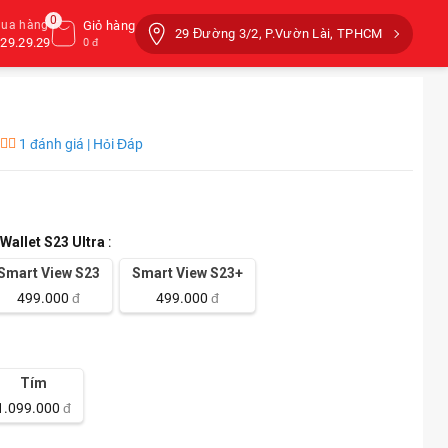
0
mua hàng
Giỏ hàng
29 Đường 3/2, P.Vườn Lài, TPHCM
29.29.29
0 đ
1 đánh giá | Hỏi Đáp
Wallet S23 Ultra
:
Smart View S23
Smart View S23+
499.000
đ
499.000
đ
Tím
1.099.000
đ