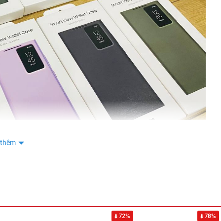
 thêm
Ultra Chính Hãng giá Rẻ nhất tại Đức Huy Mobile.
72%
78%