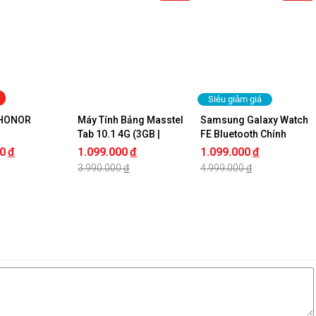
Siêu giảm giá
 HONOR 
Máy Tính Bảng Masstel 
Samsung Galaxy Watch 
Tab 10.1 4G (3GB | 
FE Bluetooth Chính 
32GB) Chính Hãng
Hãng
0
đ
1.099.000
đ
1.099.000
đ
3.990.000
đ
4.999.000
đ