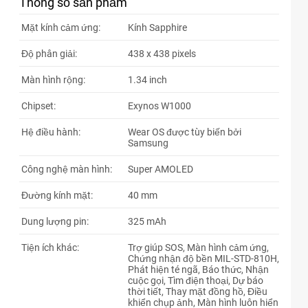
Thông số sản phẩm
63xxxx
08:05 08/07/2026
Mặt kính cảm ứng:
Kính Sapphire
63xxxx
08:05 08/07/2026
Độ phân giải:
438 x 438 pixels
63xxxx
08:04 08/07/2026
Màn hình rộng:
1.34 inch
44xxxx
07:23 08/07/2026
Chipset:
Exynos W1000
67xxxx
04:11 08/07/2026
Hệ điều hành:
Wear OS được tùy biến bởi
67xxxx
04:10 08/07/2026
Samsung
03xxxx
04:00 08/07/2026
Công nghệ màn hình:
Super AMOLED
03xxxx
04:00 08/07/2026
Đường kính mặt:
40 mm
76xxxx
01:59 08/07/2026
Dung lượng pin:
325 mAh
76xxxx
01:41 08/07/2026
Tiện ích khác:
Trợ giúp SOS, Màn hình cảm ứng,
Chứng nhận độ bền MIL-STD-810H,
76xxxx
01:40 08/07/2026
Phát hiện té ngã, Báo thức, Nhận
cuộc gọi, Tìm điện thoại, Dự báo
76xxxx
01:40 08/07/2026
thời tiết, Thay mặt đồng hồ, Điều
khiển chụp ảnh, Màn hình luôn hiển