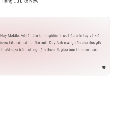
h Hãng Cũ Like New
mập zủ
0354
VŨ
0354
VŨ
0354
Minh Luân
0898
uy Mobile. Với 5 năm kinh nghiệm trực tiếp trên tay và kiểm
Thu Le
0333
hế được tiếp cận sản phẩm mới, Duy Anh mang đến cho độc giả
ủ thuật dựa trên trải nghiệm thực tế, giúp bạn tìm được sản
văn thu
0333
Phạm Gia Tuấn
0981
Phạm Gia Tuấn
0981
Trần Viết Trường
0967
Trần Viết Trường
0967
Trần Viết Trường
0967
Trần Viết Trường
0967