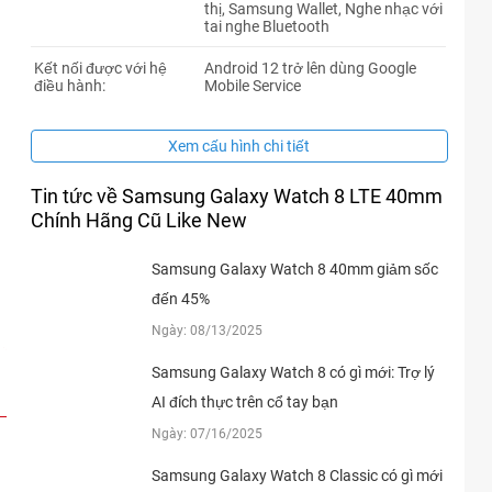
thị, Samsung Wallet, Nghe nhạc với
55xxxx
22:41 08/06/2026
tai nghe Bluetooth
02xxxx
21:31 08/06/2026
Kết nối được với hệ
Android 12 trở lên dùng Google
điều hành:
Mobile Service
02xxxx
21:08 08/06/2026
36xxxx
21:03 08/06/2026
Xem cấu hình chi tiết
36xxxx
21:03 08/06/2026
Tin tức về Samsung Galaxy Watch 8 LTE 40mm
83xxxx
18:45 08/06/2026
Chính Hãng Cũ Like New
83xxxx
18:45 08/06/2026
Samsung Galaxy Watch 8 40mm giảm sốc
83xxxx
18:43 08/06/2026
đến 45%
Ngày: 08/13/2025
83xxxx
18:41 08/06/2026
Samsung Galaxy Watch 8 có gì mới: Trợ lý
83xxxx
18:40 08/06/2026
AI đích thực trên cổ tay bạn
83xxxx
18:39 08/06/2026
Ngày: 07/16/2025
83xxxx
18:39 08/06/2026
Samsung Galaxy Watch 8 Classic có gì mới