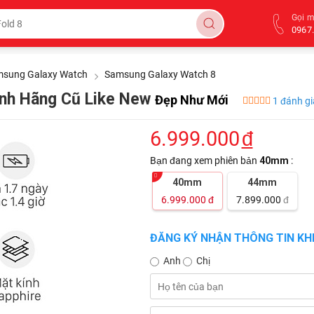
Gọi 
0967.
sung Galaxy Watch
Samsung Galaxy Watch 8
nh Hãng Cũ Like New
Đẹp Như Mới
1 đánh gi
6.999.000
đ
Bạn đang xem phiên bản
40mm
:
40mm
44mm
6.999.000
đ
7.899.000
đ
ĐĂNG KÝ NHẬN THÔNG TIN KHI
Anh
Chị