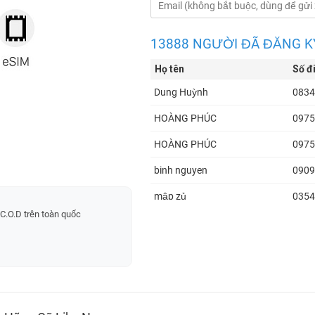
13888 NGƯỜI ĐÃ ĐĂNG K
Họ tên
Số đ
Dung Huỳnh
0834
HOÀNG PHÚC
0975
HOÀNG PHÚC
0975
binh nguyen
0909
mập zủ
0354
C.O.D trên toàn quốc
Ngô Văn Toàn
0969
Ngô Văn Toàn
0969
Vũ
0354
Vũ
0354