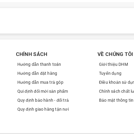
Nguyễn Văn Quang
0908
di
0961
Kiệt
0346
Kiệt
0346
Hà Việt Đức
0359
CHÍNH SÁCH
VỀ CHÚNG TÔI
Hà Việt Đức
0359
Hướng dẫn thanh toán
Giới thiệu DHM
Dũng
0966
Hướng dẫn đặt hàng
Tuyển dụng
Phạm văn chỉnh
0972
Hướng dẫn mua trả góp
Điều khoản sử dụ
Phạm văn chỉnh
0972
Qui định đổi mới sản phẩm
Chính sách chất l
Quy định bảo hành - đổi trả
Bảo mật thông tin
Phạm Trường Di
0961
Quy định giao hàng tận nơi
Dương Hoàng Long
0903
Phong
0858