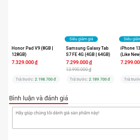
Siêu giảm giá
Siêu giả
Honor Pad V9 (8GB | 
Samsung Galaxy Tab 
iPhone 1
128GB)
S7 FE 4G (4GB | 64GB) 
(Like New
Chính Hãng
7.329.000
đ
7.299.000
đ
7.299.00
13.990.000
đ
Trả trước:
2.198.700 đ
Trả trước:
2.189.700 đ
Trả trướ
Bình luận và đánh giá