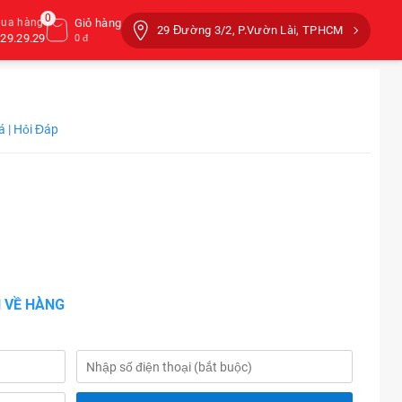
0
mua hàng
Giỏ hàng
29 Đường 3/2, P.Vườn Lài, TPHCM
29.29.29
0 đ
á | Hỏi Đáp
 VỀ HÀNG