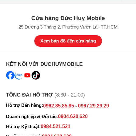
Cửa hàng Đức Huy Mobile
29 Đường 3 Tháng 2, Phường Vườn Lài, TP.HCM
Xem bản đồ đến cửa hàng
Samsung Galaxy Watch6 Series ra mắt khi nào?
Galaxy Watch6 Series, dòng đồng hồ thông minh của nhà
KẾT NỐI VỚI DUCHUYMOBILE
Samsung. Dòng Watch6 Series chính thức ra mắt vào ngày 26/7 tại
Samsung Unpacked 2023.
Tại sự kiện ra mắt, Galaxy Watch6 sẽ có các phiên bản màu sắc là
Đen phong cách, Vàng khí chất và Bạc thời thượng. Đi kèm là
TỔNG ĐÀI HỖ TRỢ
(8:30 - 21:00)
phiên bản Watch6 thường và Watch6 Classic mang đến cho người
dùng nhiều sự lựa chọn.
Hỗ trợ Bán hàng:
0962.85.85.85
-
0967.29.29.29
Chính sự đang dạng phong cách, nhiều màu sắc chọn lựa, đồng hồ
Doanh nghiệp & Đối tác:
0904.620.620
thông minh Galaxy Watch6 đáp ứng đa dạng sở thích và phong
cách cá nhân của người dùng. Nhất là Fan nhà Samsung.
Hỗ trợ Kỹ thuật:
0984.521.521