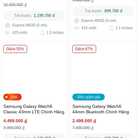
9.490.000
đ
10.490.000
đ
Trả trước:
899.700 đ
Trả trước:
1.199.700 đ
Exynos W930 (5 nm)
Exynos W930 (5 nm)
425 mAh
1.5 inches
425 mAh
1.5 inches
Giảm 55%
Giảm 67%
Siêu giảm giá
Hot
Samsung Galaxy Watch6
Samsung Galaxy Watch6
Classic 43mm LTE Chính Hãng
44mm Bluetooth Chính Hãng
4.499.000
đ
2.499.000
đ
9.990.000
đ
7.490.000
đ