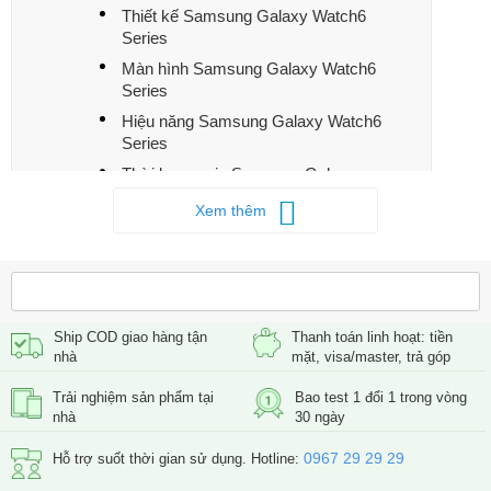
Thiết kế Samsung Galaxy Watch6
Series
Màn hình Samsung Galaxy Watch6
Series
Hiệu năng Samsung Galaxy Watch6
Series
Thời lượng pin Samsung Galaxy
Watch6 Series
Xem thêm
Samsung Galaxy Watch6 Series đã nâng
cấp những gì?
Có nên mua Samsung Galaxy Watch6
Series?
Ship COD giao hàng tận
Thanh toán linh hoạt: tiền
nhà
mặt, visa/master, trả góp
Trải nghiệm sản phẩm tại
Bao test 1 đổi 1 trong vòng
nhà
30 ngày
0967 29 29 29
Hỗ trợ suốt thời gian sử dụng. Hotline: