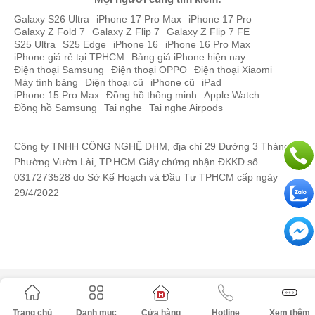
Galaxy S26 Ultra
iPhone 17 Pro Max
iPhone 17 Pro
Samsung Galaxy Watch6 40mm Bluetooth TBH
2.199.000đ
Galaxy Z Fold 7
Galaxy Z Flip 7
Galaxy Z Flip 7 FE
S25 Ultra
S25 Edge
iPhone 16
iPhone 16 Pro Max
Samsung Galaxy Watch6 40mm Bluetooth
2.899.000đ
iPhone giá rẻ tại TPHCM
Bảng giá iPhone hiện nay
Chính Hãng
Điện thoại Samsung
Điện thoại OPPO
Điện thoại Xiaomi
Máy tính bảng
Điện thoại cũ
iPhone cũ
iPad
Samsung Galaxy Watch6 44mm Bluetooth
2.599.000đ
iPhone 15 Pro Max
Đồng hồ thông minh
Apple Watch
Đồng hồ Samsung
Tai nghe
Tai nghe Airpods
Chính Hãng
Samsung Galaxy Watch6 Classic 47mm
4.599.000đ
Công ty TNHH CÔNG NGHỆ DHM, địa chỉ 29 Đường 3 Tháng 2,
Bluetooth Chính Hãng cũ
Phường Vườn Lài, TP.HCM Giấy chứng nhận ĐKKD số
0317273528 do Sở Kế Hoạch và Đầu Tư TPHCM cấp ngày
Samsung Galaxy Watch6 40mm LTE Chính
4.699.000đ
29/4/2022
Hãng
Samsung Galaxy Watch6 Classic 43mm
5.299.000đ
Bluetooth Chính Hãng
Samsung Galaxy Watch6 Classic 47mm
5.999.000đ
Bluetooth Chính Hãng
Samsung Galaxy Watch6 44mm LTE Chính
5.399.000đ
Trang chủ
Danh mục
Cửa hàng
Hotline
Xem thêm