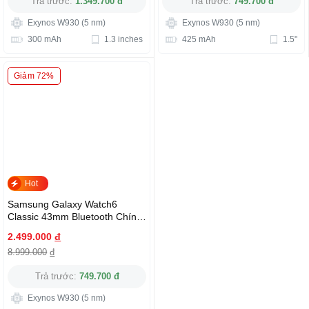
Trả trước:
1.349.700 đ
Trả trước:
749.700 đ
Exynos W930 (5 nm)
Exynos W930 (5 nm)
300 mAh
1.3 inches
425 mAh
1.5"
Giảm 72%
Hot
Samsung Galaxy Watch6
Classic 43mm Bluetooth Chính
Hãng
2.499.000
đ
8.999.000
đ
Trả trước:
749.700 đ
Exynos W930 (5 nm)