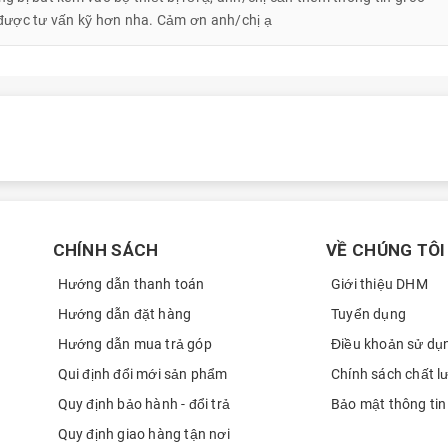
 được tư vấn kỹ hơn nha. Cảm ơn anh/chị ạ
Dương Tấn Phong
0703
ất sử dụng chất liệu cao cấp, kèm theo đó là độ phân giải
Dương Tấn Phong
0703
ất cả những thước phim chất lượng nhất và hình ảnh sắc nét. Ngoài
 được thiết kế hạn chế bám bụi và dấu vân tay trong quá trình sử
Quân
0397
inh và sử dụng thỏa mái hơn.
Chinh Pham
0915
 tích hợp bảo mật vân tay vô cùng an toàn do đó khi sử dungjt hông
Chinh Pham
0915
blet Tablet Samsung Galaxy Tab S8 Wifi 256GB còn được tích hợp công
Chinh Pham
0915
ẻ mang lại cho người dùng những trải nghiệm mượt mà thậm chí không
CHÍNH SÁCH
VỀ CHÚNG TÔI
Phạm Chính
0915
Hướng dẫn thanh toán
Giới thiệu DHM
Nguyễn Linh
0902
Hướng dẫn đặt hàng
Tuyển dụng
Nguyễn Linh
0902
Hướng dẫn mua trả góp
Điều khoản sử dụ
Kiến trúc sư Phạm Thanh
0966
Qui định đổi mới sản phẩm
Chính sách chất l
Truyền
Quy định bảo hành - đổi trả
Bảo mật thông tin
Trần việt thắng
0795
Quy định giao hàng tận nơi