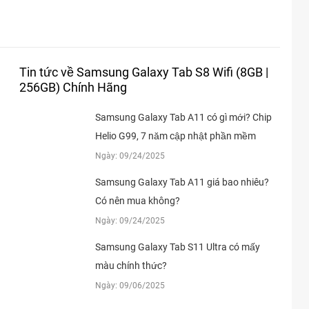
20xxxx
15:38 08/04/2026
97xxxx
15:27 08/04/2026
67xxxx
13:14 08/04/2026
Tin tức về Samsung Galaxy Tab S8 Wifi (8GB |
67xxxx
13:08 08/04/2026
256GB) Chính Hãng
85xxxx
12:14 08/04/2026
Samsung Galaxy Tab A11 có gì mới? Chip
64xxxx
11:16 08/04/2026
Helio G99, 7 năm cập nhật phần mềm
Ngày: 09/24/2025
61xxxx
10:54 08/04/2026
Samsung Galaxy Tab A11 giá bao nhiêu?
61xxxx
10:53 08/04/2026
Có nên mua không?
61xxxx
10:53 08/04/2026
Ngày: 09/24/2025
61xxxx
10:53 08/04/2026
Samsung Galaxy Tab S11 Ultra có mấy
16xxxx
10:16 08/04/2026
màu chính thức?
Ngày: 09/06/2025
59xxxx
10:10 08/04/2026