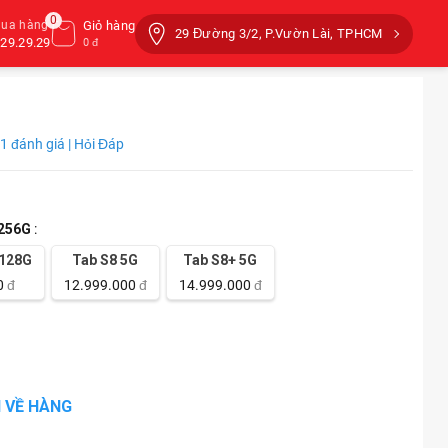
0
mua hàng
Giỏ hàng
29 Đường 3/2, P.Vườn Lài, TPHCM
29.29.29
0 đ
1 đánh giá | Hỏi Đáp
 256G
:
 128G
Tab S8 5G
Tab S8+ 5G
0
đ
12.999.000
đ
14.999.000
đ
 VỀ HÀNG