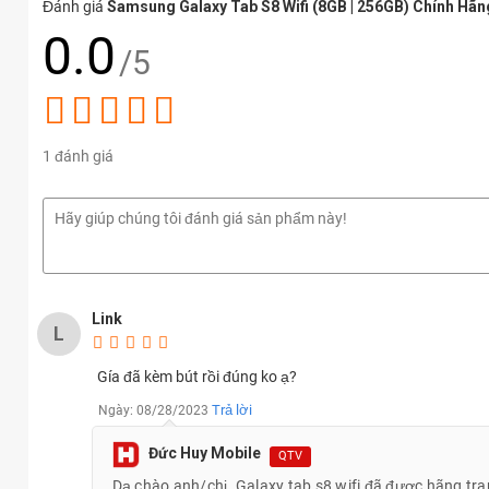
Đánh giá
Samsung Galaxy Tab S8 Wifi (8GB | 256GB) Chính Hãn
0.0
/5
1 đánh giá
Link
L
Gía đã kèm bút rồi đúng ko ạ?
Trả lời
Ngày: 08/28/2023
Đức Huy Mobile
QTV
Dạ chào anh/chị. Galaxy tab s8 wifi đã được hãng trang