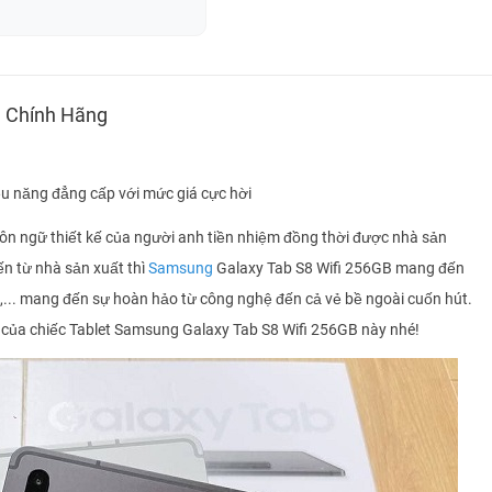
Minh triết
0987
Anh Huy
0339
tân
0372
) Chính Hãng
danh tân
0372
Đức Anh
0962
u năng đẳng cấp với mức giá cực hời
Nguyễn thị kim tuyến
0933
n ngữ thiết kế của người anh tiền nhiệm đồng thời được nhà sản
Ngọc Tuyền
0392
n từ nhà sản xuất thì
Samsung
Galaxy Tab S8 Wifi 256GB mang đến
Ngọc Tuyền
0392
... mang đến sự hoàn hảo từ công nghệ đến cả vẻ bề ngoài cuốn hút.
của chiếc Tablet Samsung Galaxy Tab S8 Wifi 256GB này nhé!
Ngọc Tuyền
0392
Ngọc Tuyền
0392
Huệ Hoàng Thị
0938
KHOA DANG
0877