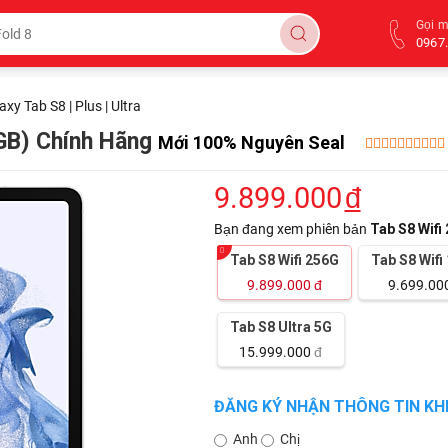
Gọi 
0967.
axy Tab S8 | Plus | Ultra
6GB) Chính Hãng
Mới 100% Nguyên Seal
9.899.000
đ
Bạn đang xem phiên bản
Tab S8 Wifi
Tab S8 Wifi 256G
Tab S8 Wifi
9.899.000
đ
9.699.00
Tab S8 Ultra 5G
15.999.000
đ
ĐĂNG KÝ NHẬN THÔNG TIN KHI
Anh
Chị