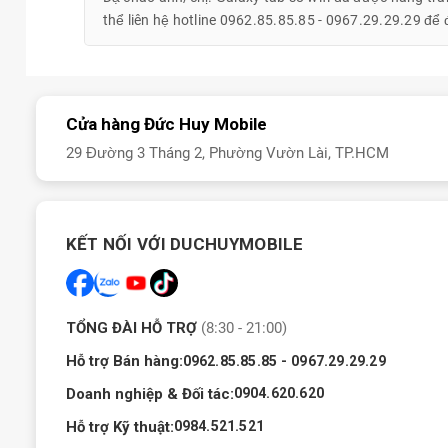
thể liên hệ hotline 0962.85.85.85 - 0967.29.29.29 để
Chiếc Tablet Samsung Galaxy Tab S8 Wifi 256GB được nhà sản xu
2560x1600 Pixel ấn tượng giúp người dùng sẽ tận hưởng được t
ra, chiếc Tablet Samsung Galaxy Tab S8 Wifi 256GB được thiết kế
Cửa hàng Đức Huy Mobile
dụng do đó sẽ giúp người sử dụng tiết kiệm được thời gian vệ s
29 Đường 3 Tháng 2, Phường Vườn Lài, TP.HCM
Chiếc Tablet Tablet Samsung Galaxy Tab S8 Wifi 256GB còn được
tin người dùng sẽ được đảm bảo an toàn tuyệt đối. Còn nữa, Ta
nghệ làm tươi lên đến 120Hz vì thế khi sử dụng chiếc Tablet s
KẾT NỐI VỚI DUCHUYMOBILE
xuất hiện giật lag, có thể đáp ứng tốt nhu cầu sử dụng của bạn.
Hiệu năng khủng, nổi bật với chip Snapdragon 8 Gen 1
TỔNG ĐÀI HỖ TRỢ
(8:30 - 21:00)
Hỗ trợ Bán hàng:
-
0962.85.85.85
0967.29.29.29
Doanh nghiệp & Đối tác:
0904.620.620
Hỗ trợ Kỹ thuật:
0984.521.521