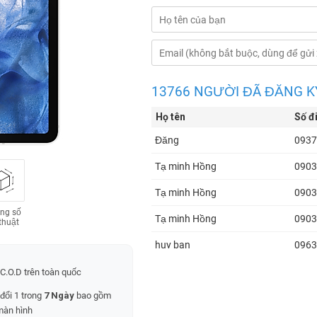
13766 NGƯỜI ĐÃ ĐĂNG K
Họ tên
Số đ
Đăng
0937
Tạ minh Hồng
0903
Tạ minh Hồng
0903
ng số
Tạ minh Hồng
0903
thuật
huy ban
0963
Ma Văn Chính
0364
C.O.D trên toàn quốc
 đổi 1 trong
7 Ngày
bao gồm
Ma Văn Chính
0364
màn hình