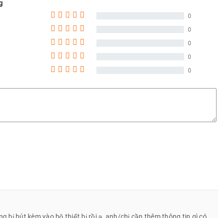
g
0
Trương Hiếu Sang
0369
0
Trương Hiếu Sang
0369
0
Sang
0369
0
Sang
0369
0
Sang
0369
Minh Han
0908
Minh Han
0908
Nguyễn Thị Hồng Liên
0868
Nguyễn Thị Hồng Liên
0868
Nguyễn Thị Hồng Liên
0868
Hoàng Lê Gia Bảo
0337
Đào Minh Tuấn
0908
 bị bút kèm vào bộ thiết bị rồi ạ, anh/chị cần thêm thông tin gì có