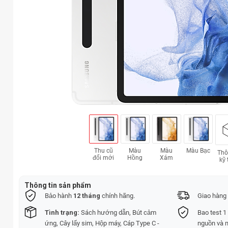
Thu cũ
Màu
Màu
Màu Bạc
Thô
đổi mới
Hồng
Xám
kỹ 
Thông tin sản phẩm
Bảo hành
12 tháng
chính hãng.
Giao hàng 
Tình trạng:
Sách hướng dẫn, Bút cảm
Bao test 1
ứng, Cây lấy sim, Hộp máy, Cáp Type C -
nguồn và 