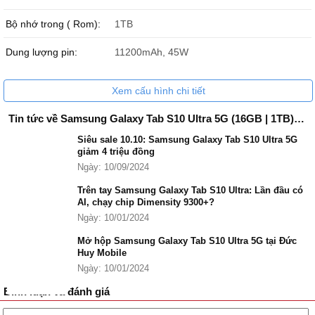
được tư vấn chính xác nhấ về sản phẩm.
Bộ nhớ trong ( Rom):
1TB
Đánh giá Samsung Galaxy Tab S10 Ultra 1TB
Nếu nhìn về thiết kế ngoại hình, bạn đừng vội đánh giá ngay là
Dung lượng pin:
11200mAh, 45W
Samsung Galaxy Tab S10 Ultra 5G 1TB không có điểm nào nâng
cấp so với phiên bản cũ. Ngược lại, Samsung Galaxy Tab S10 Ultra
Xem cấu hình chi tiết
1TB là một sản phẩm có rất nhiều nâng cấp phần mềm đáng chú ý,
nhất là trong khả năng hỗ trợ AI tạo sinh.
Tin tức về Samsung Galaxy Tab S10 Ultra 5G (16GB | 1TB) Chính Hãng
Siêu sale 10.10: Samsung Galaxy Tab S10 Ultra 5G
giảm 4 triệu đồng
Ngày: 10/09/2024
Trên tay Samsung Galaxy Tab S10 Ultra: Lần đầu có
AI, chạy chip Dimensity 9300+?
Ngày: 10/01/2024
Mở hộp Samsung Galaxy Tab S10 Ultra 5G tại Đức
Huy Mobile
Ngày: 10/01/2024
Bình luận và đánh giá