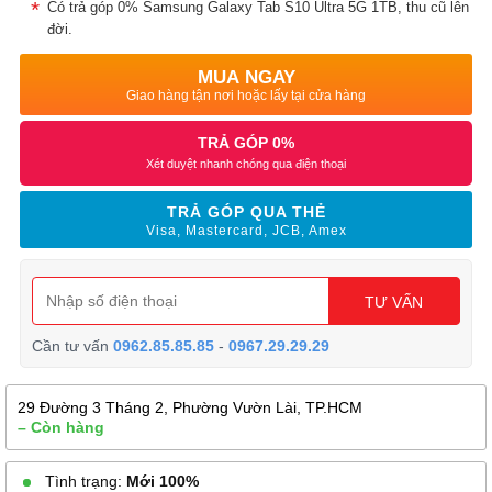
Có trả góp 0% Samsung Galaxy Tab S10 Ultra 5G 1TB, thu cũ lên
đời.
MUA NGAY
Giao hàng tận nơi hoặc lấy tại cửa hàng
TRẢ GÓP 0%
Xét duyệt nhanh chóng qua điện thoại
TRẢ GÓP QUA THẺ
Visa, Mastercard, JCB, Amex
TƯ VẤN
Cần tư vấn
0962.85.85.85
-
0967.29.29.29
29 Đường 3 Tháng 2, Phường Vườn Lài, TP.HCM
– Còn hàng
Tình trạng:
Mới 100%