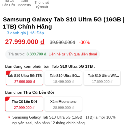
Thu Cũ
Xám
Thông số
Lên Đời
Moonstone
kỹ thuật
Samsung Galaxy Tab S10 Ultra 5G (16GB |
1TB) Chính Hãng
3 đánh giá | Hỏi Đáp
27.999.000
đ
39.990.000đ
-30%
Trả trước:
8.399.700 đ
.
Liên hệ tư vấn qua điện thoại
Bạn đang xem phiên bản
Tab S10 Ultra 5G 1TB
:
Tab S10 Ultra 5G 1TB
Tab S10 Ultra 5G
Tab S10 Ultra Wifi
256GB
256GB
27.999.000
đ
18.499.000
đ
17.699.000
đ
Bạn chọn
Thu Cũ Lên Đời
:
Thu Cũ Lên Đời
Xám Moonstone
27.999.000
đ
28.999.000
đ
Samsung Galaxy Tab S10 Ultra 5G (16GB | 1TB) là mới 100%
nguyên seal, bảo hành 12 tháng chính hãng.