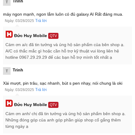
Trinh
T
máy ngon mạnh, ngon lắm luôn có đủ galaxy AI Rất đáng mua.
Trả lời
Ngày: 03/28/2025
Đức Huy Mobile
QTV
Cám ơn a/c đã tin tưởng và ủng hộ sản phẩm của bên shop ạ.
A/C có thắc mắc gì hoặc cần hỗ trợ kỹ thuật vui lòng liên hệ
hotline 0967.29.29.29 để các bạn hỗ trợ mình tốt nhất ạ
Trinh
T
Xài mượt, pin trâu, sạc nhanh, bút s pen nhạy, nói chung là oki
Trả lời
Ngày: 03/28/2025
Samsung Galaxy Tab S10 Ultra 5G 1TB có khả năng chạy đa tác
vụ mượt mà. Ảnh: X
Đức Huy Mobile
QTV
Cám ơn anh/ chị đã tin tưởng và ủng hộ sản phẩm bên shop ạ.
Samsung Galaxy Tab S10 Ultra 1TB sẽ là một trong những dòng
Những đóng góp của anh góp phần giúp shop cố gắng thêm
máy tính bảng đầu tiên được tích hợp công nghệ Galaxy AI ngay từ
từng ngày ạ
khi xuất xưởng. Những tính năng AI được tích hợp trên dòng máy
tính bảng này đều tương tự như Galaxy S24 Ultra và Galaxy Z