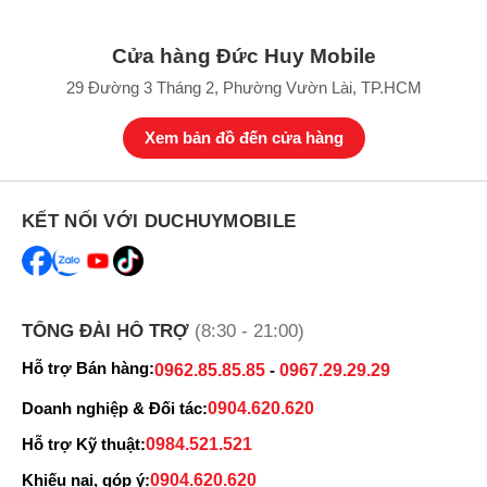
Fold6 chạy hệ điều hành One UI 6.1 mới nhất.
Cửa hàng Đức Huy Mobile
Một điểm nâng cấp đáng chú ý khác trên Samsung Galaxy Tab S10
Ultra 5G 1TB là ở khả năng chia đa nhiệm 2 hoặc 3 tác vụ cùng lúc
29 Đường 3 Tháng 2, Phường Vườn Lài, TP.HCM
trên màn hình. Samsung đã hạn chế bớt tình trạng giật, lag vẫn
còn xuất hiện trên Galaxy Tab S9 Ultra khi chạy cùng lúc hai tác vụ
Xem bản đồ đến cửa hàng
năng song song.
KẾT NỐI VỚI DUCHUYMOBILE
TỔNG ĐÀI HỖ TRỢ
(8:30 - 21:00)
Hỗ trợ Bán hàng:
0962.85.85.85
-
0967.29.29.29
Doanh nghiệp & Đối tác:
0904.620.620
Hỗ trợ Kỹ thuật:
0984.521.521
Khiếu nại, góp ý:
0904.620.620