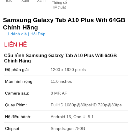
Bạc
Xám
Xanh
Thông số
kỹ thuật
Samsung Galaxy Tab A10 Plus Wifi 64GB
Chính Hãng
1 đánh giá | Hỏi Đáp
LIÊN HỆ
Cấu hình Samsung Galaxy Tab A10 Plus Wifi 64GB
Chính Hãng
Độ phân giải:
1200 x 1920 pixels
Màn hình rộng:
11.0 inches
Camera sau:
8 MP, AF
Quay Phim:
FullHD 1080p@30fpsHD 720p@30fps
Hệ điều hành:
Android 13, One UI 5.1
Chipset:
Snapdragon 780G