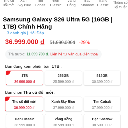
Thu cũ
Xanh
Tím
Đen
Vàng
Bạc
Trắng
Thông số
đổi mới
Sky Blue
Cobalt
Classic
Hồng
Shadow
Classic
kỹ thuật
Samsung Galaxy S26 Ultra 5G (16GB |
1TB) Chính Hãng
3 đánh giá | Hỏi Đáp
36.999.000
đ
51.990.000đ
-29%
Trả trước:
11.099.700 đ
.
Liên hệ tư vấn qua điện thoại
Bạn đang xem phiên bản
1TB
:
1TB
256GB
512GB
36.999.000
đ
25.599.000
đ
30.399.000
đ
Bạn chọn
Thu cũ đổi mới
:
Thu cũ đổi mới
Xanh Sky Blue
Tím Cobalt
36.999.000
đ
37.999.000
đ
37.999.000
đ
Đen Classic
Vàng Hồng
Bạc Shadow
38.599.000
đ
38.599.000
đ
38.599.000
đ