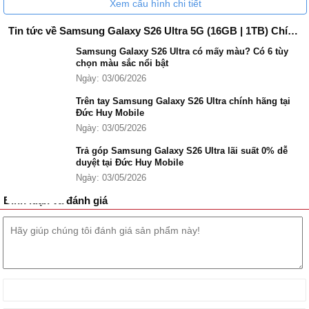
Xem cấu hình chi tiết
Hiệu năng mạnh mẽ với Snapdragon 8 Elite Gen 5 (3 nm)
xung nhịp tối đa lên tới 4.74 GHz
Tin tức về Samsung Galaxy S26 Ultra 5G (16GB | 1TB) Chính Hãng
Dung lượng lưu trữ 1TB chuẩn UFS 4.0 kết hợp cùng 16GB
Samsung Galaxy S26 Ultra có mấy màu? Có 6 tùy
RAM
chọn màu sắc nổi bật
Thiết kế khung viền Nhôm cao cấp, độ mỏng chỉ 7.9 mm và
Ngày: 03/06/2026
trọng lượng nhẹ 214g
Màn hình kính cường lực Corning Gorilla Armor 2 tích hợp lớp
Trên tay Samsung Galaxy S26 Ultra chính hãng tại
Đức Huy Mobile
phủ chống phản xạ DX anti-reflective coating
Ngày: 03/05/2026
Camera chính 200 MP, camera tiềm vọng 50 MP (5x zoom) và
góc siêu rộng nâng cấp lên 50 MP
Trả góp Samsung Galaxy S26 Ultra lãi suất 0% dễ
Chạy Android 16 với cam kết 7 năm cập nhật hệ điều hành
duyệt tại Đức Huy Mobile
Công suất sạc được nâng cấp lên 60W, nạp 75% pin chỉ trong
Ngày: 03/05/2026
30 phút
Bình luận và đánh giá
Samsung Galaxy S26 Ultra 5G 1TB ra mắt khi nào?
Chính thức, Samsung Galaxy S26 Ultra 5G được ra mắt vào ngày
26/02/2026 tại thị trường toàn cầu trong sự kiện ra mắt tại San
Francisco (Mỹ).