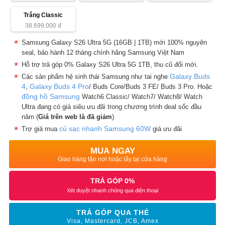
Trắng Classic
38.699.000
đ
Samsung Galaxy S26 Ultra 5G (16GB | 1TB) mới 100% nguyên
seal, bảo hành 12 tháng chính hãng Samsung Việt Nam
Hỗ trợ trả góp 0% Galaxy S26 Ultra 5G 1TB, thu cũ đổi mới.
Galaxy Buds
Các sản phẩm hệ sinh thái Samsung như tai nghe
4
Galaxy Buds 4 Pro
,
/ Buds Core/Buds 3 FE/ Buds 3 Pro. Hoặc
đồng hồ Samsung
Watch6 Classic/ Watch7/ Watch8/ Watch
Ultra đang có giá siêu ưu đãi trong chương trình deal sốc đầu
năm (
Giá trên web là đã giảm
)
củ sạc nhanh Samsung 60W
Trợ giá mua
giá ưu đãi
MUA NGAY
Giao hàng tận nơi hoặc lấy tại cửa hàng
TRẢ GÓP 0%
Xét duyệt nhanh chóng qua điện thoại
TRẢ GÓP QUA THẺ
Visa, Mastercard, JCB, Amex