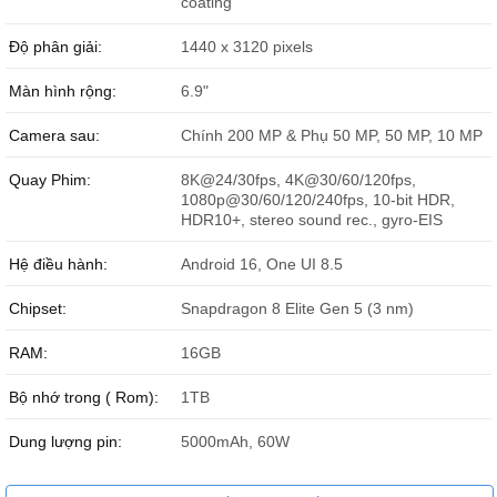
coating
Độ phân giải:
1440 x 3120 pixels
Galaxy S26 Ultra 1TB dùng kính Gorilla Glass mới siêu bền
Màn hình rộng:
6.9"
Camera sau:
Chính 200 MP & Phụ 50 MP, 50 MP, 10 MP
Quay Phim:
8K@24/30fps, 4K@30/60/120fps,
1080p@30/60/120/240fps, 10-bit HDR,
HDR10+, stereo sound rec., gyro-EIS
Hệ điều hành:
Android 16, One UI 8.5
Chipset:
Snapdragon 8 Elite Gen 5 (3 nm)
RAM:
16GB
Bộ nhớ trong ( Rom):
1TB
Dung lượng pin:
5000mAh, 60W
Đặc điểm nổi bật của Samsung Galaxy S26 Ultra 5G 1TB