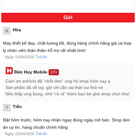
Hòa
H
Máy thiết kế đẹp, chất lượng tốt, đúng hàng chính hãng giá cả hợp
lý nhân viên thân thiện hỗ trợ rất nhiệt tình!
Trả lời
Ngày: 03/04/2026
Đức Huy Mobile
QTV
Cảm ơn anh/chị đã “chốt đơn” ủng hộ shop hôm nay ạ
Sản phẩm đã về tay, giờ chỉ cần xài thật vui thôi nè
Sau đó, Samsung Galaxy S26 Ultra 5G 1TB sẽ chính thức được
Nếu thấy ưng bụng, nhớ “rủ rê” thêm bạn bè ghé shop chơi nha!
mở bán và đến tay người dùng vào ngày 11/03/2026 tại nhiều thị
trường, có thể trong đó có Việt Nam.
Tiến
T
Samsung Galaxy S26 Ultra 5G 1TB giá bao nhiêu?
Đặt hôm trước, hôm nay nhận ngay đúng ngày mở bán. Shop làm
Samsung Galaxy S26 Ultra 5G 1TB có giá là
36.999.000 ₫
cho
ăn uy tín, hàng chuẩn chính hãng
phiên bản cấu hình bộ nhớ cao cấp nhất 16GB RAM và 1TB ROM,
Trả lời
Ngày: 03/04/2026
đi kèm chính sách bảo hành 12 tháng chính hãng của Samsung.