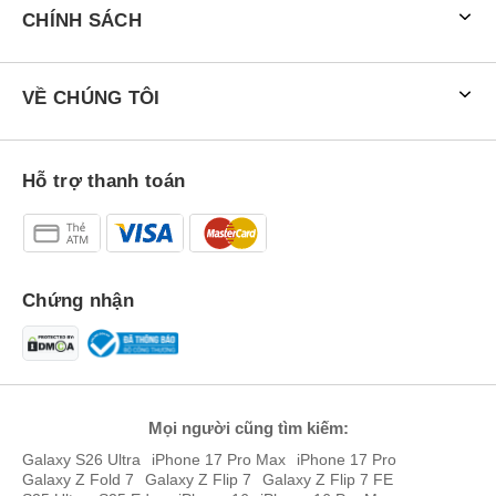
CHÍNH SÁCH
VỀ CHÚNG TÔI
Samsung Galaxy S26 Ultra 5G 1TB có 6 màu sắc chính thức là
Đen, Trắng, Xanh Da Trời, Tím Cobalt, Vàng Hồng và Bạc Shadow.
Hỗ trợ thanh toán
Chứng nhận
Mọi người cũng tìm kiếm:
Galaxy S26 Ultra
iPhone 17 Pro Max
iPhone 17 Pro
Galaxy Z Fold 7
Galaxy Z Flip 7
Galaxy Z Flip 7 FE