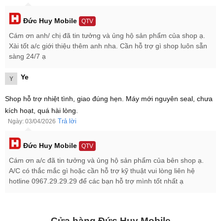
Bảng giá Samsung Galaxy S26 Ultra 1TB mới nhất 2026
Đức Huy Mobile
QTV
Dung lượng
Giá bán
Cám ơn anh/ chị đã tin tưởng và ủng hộ sản phẩm của shop ạ.
Xài tốt a/c giới thiệu thêm anh nha. Cần hỗ trợ gì shop luôn sẵn
Samsung Galaxy S26 Ultra 1TB
36.999.000 ₫
sàng 24/7 ạ
Ye
Y
Shop hỗ trợ nhiệt tình, giao đúng hẹn. Máy mới nguyên seal, chưa
kích hoạt, quá hài lòng.
Trả lời
Ngày: 03/04/2026
Đức Huy Mobile
QTV
Cám ơn a/c đã tin tưởng và ủng hộ sản phẩm của bên shop ạ.
A/C có thắc mắc gì hoặc cần hỗ trợ kỹ thuật vui lòng liên hệ
hotline 0967.29.29.29 để các bạn hỗ trợ mình tốt nhất ạ
Cửa hàng Đức Huy Mobile