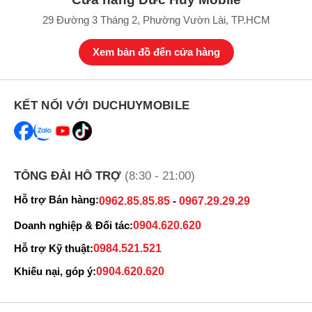
29 Đường 3 Tháng 2, Phường Vườn Lài, TP.HCM
Đánh giá Samsung Galaxy S26 Ultra 5G 1TB
Samsung Galaxy S26 Ultra 5G 1TB là tượng đài mới của thế giới
Xem bản đồ đến cửa hàng
Android trong năm 2026, dành riêng cho những người dùng cần sự
hoàn hảo tuyệt đối. Đây là có thể được coi là phiên bản hoàn hảo
nhất với bộ nhớ lưu trữ dữ liệu lớn, hiệu năng max settings và công
KẾT NỐI VỚI DUCHUYMOBILE
nghệ nhiếp ảnh đỉnh cao.
TỔNG ĐÀI HỖ TRỢ
(8:30 - 21:00)
Hỗ trợ Bán hàng:
0962.85.85.85
-
0967.29.29.29
Doanh nghiệp & Đối tác:
0904.620.620
Hỗ trợ Kỹ thuật:
0984.521.521
Khiếu nại, góp ý:
0904.620.620