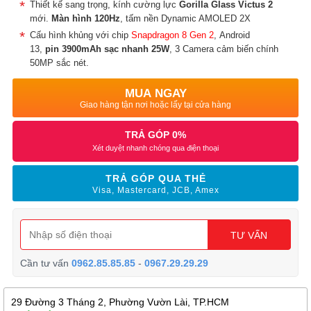
Thiết kế sang trọng, kính cường lực
Gorilla Glass Victus 2
mới.
Màn hình 120Hz
, tấm nền Dynamic AMOLED 2X
Cấu hình khủng với chip
Snapdragon 8 Gen 2
, Android
13,
pin 3900mAh sạc nhanh 25W
, 3 Camera cảm biến chính
50MP sắc nét.
MUA NGAY
Giao hàng tận nơi hoặc lấy tại cửa hàng
TRẢ GÓP 0%
Xét duyệt nhanh chóng qua điện thoại
TRẢ GÓP QUA THẺ
Visa, Mastercard, JCB, Amex
TƯ VẤN
Cần tư vấn
0962.85.85.85
-
0967.29.29.29
29 Đường 3 Tháng 2, Phường Vườn Lài, TP.HCM