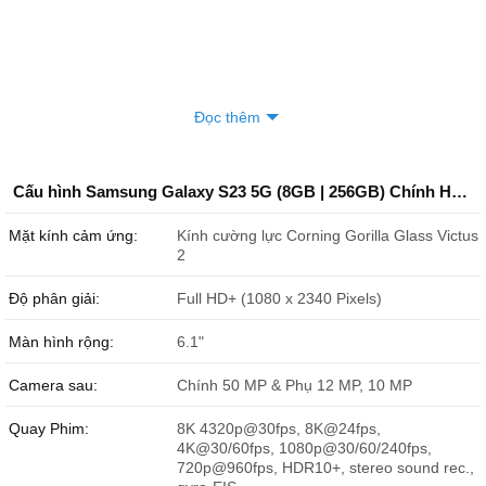
Đọc thêm
Cấu hình Samsung Galaxy S23 5G (8GB | 256GB) Chính Hãng Like New
Mặt kính cảm ứng:
Kính cường lực Corning Gorilla Glass Victus
2
Độ phân giải:
Full HD+ (1080 x 2340 Pixels)
Màn hình rộng:
6.1"
Camera sau:
Chính 50 MP & Phụ 12 MP, 10 MP
Quay Phim:
8K 4320p@30fps, 8K@24fps,
4K@30/60fps, 1080p@30/60/240fps,
720p@960fps, HDR10+, stereo sound rec.,