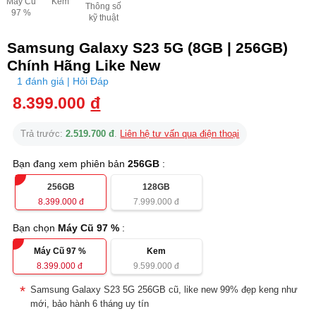
Máy Cũ
Kem
Thông số
97 %
kỹ thuật
Samsung Galaxy S23 5G (8GB | 256GB)
Chính Hãng Like New
1 đánh giá | Hỏi Đáp
8.399.000
đ
Trả trước:
2.519.700 đ
.
Liên hệ tư vấn qua điện thoại
Bạn đang xem phiên bản
256GB
:
256GB
128GB
8.399.000
đ
7.999.000
đ
Bạn chọn
Máy Cũ 97 %
:
Máy Cũ 97 %
Kem
8.399.000
đ
9.599.000
đ
Samsung Galaxy S23 5G 256GB cũ, like new 99% đẹp keng như
mới, bảo hành 6 tháng uy tín