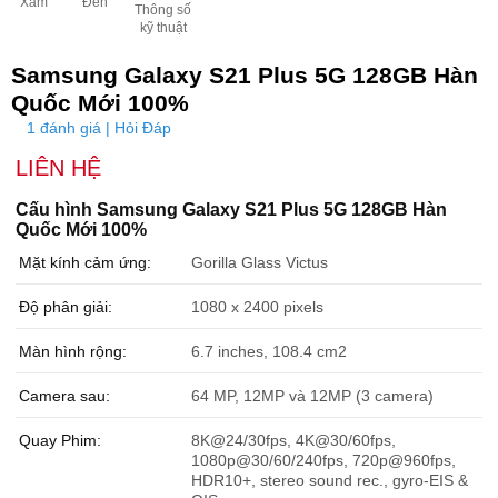
Xám
Đen
Thông số
kỹ thuật
Samsung Galaxy S21 Plus 5G 128GB Hàn
Quốc Mới 100%
1 đánh giá | Hỏi Đáp
LIÊN HỆ
Cấu hình Samsung Galaxy S21 Plus 5G 128GB Hàn
Quốc Mới 100%
Mặt kính cảm ứng:
Gorilla Glass Victus
Độ phân giải:
1080 x 2400 pixels
Màn hình rộng:
6.7 inches, 108.4 cm2
Camera sau:
64 MP, 12MP và 12MP (3 camera)
Quay Phim:
8K@24/30fps, 4K@30/60fps,
1080p@30/60/240fps, 720p@960fps,
HDR10+, stereo sound rec., gyro-EIS &