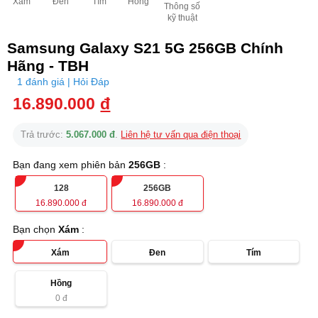
Xám
Đen
Tím
Hồng
Thông số
kỹ thuật
Samsung Galaxy S21 5G 256GB Chính
Hãng - TBH
1 đánh giá | Hỏi Đáp
16.890.000
đ
Trả trước:
5.067.000 đ
.
Liên hệ tư vấn qua điện thoại
Bạn đang xem phiên bản
256GB
:
128
256GB
16.890.000
đ
16.890.000
đ
Bạn chọn
Xám
:
Xám
Đen
Tím
Hồng
0
đ