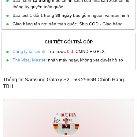
Bảo hành
12 tháng
theo chính sách của nhà sản xuất tại hệ
thống ủy quyền toàn quốc.
Bao test 1 đổi 1 trong
30 ngày
bao gồm nguồn và màn hình
Giao hàng tận nơi trên toàn quốc. Ship COD - Giao hàng
CHI TIẾT GÓI TRẢ GÓP
Công ty tài chính:
Trả trước
0
đ
. CMND + GPLX
Thẻ Visa, Master:
nhận máy ngay, không xét duyệt hồ sơ
Thông tin Samsung Galaxy S21 5G 256GB Chính Hãng -
TBH