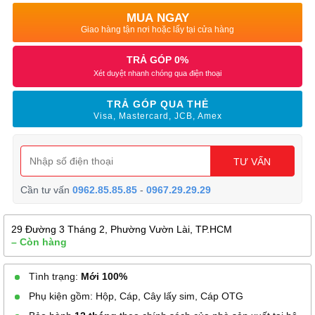
MUA NGAY
Giao hàng tận nơi hoặc lấy tại cửa hàng
TRẢ GÓP 0%
Xét duyệt nhanh chóng qua điện thoại
TRẢ GÓP QUA THẺ
Visa, Mastercard, JCB, Amex
TƯ VẤN
Cần tư vấn
0962.85.85.85
-
0967.29.29.29
29 Đường 3 Tháng 2, Phường Vườn Lài, TP.HCM
– Còn hàng
Tình trạng:
Mới 100%
Phụ kiện gồm: Hộp, Cáp, Cây lấy sim, Cáp OTG