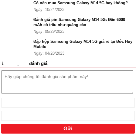
Anh Tấn
090894xxxx
11:47 08/07/2026
Có nên mua Samsung Galaxy M14 5G hay không?
Ngày: 10/24/2023
Anh Tấn
090894xxxx
11:46 08/07/2026
Đánh giá pin Samsung Galaxy M14 5G: Đến 6000
mAh có trâu như quảng cáo
Đặng Kiều Anh
098378xxxx
11:44 08/07/2026
Ngày: 05/29/2023
Nguyễn Xuân Nam
090427xxxx
11:30 08/07/2026
Đập hộp Samsung Galaxy M14 5G giá rẻ tại Đức Huy
Mobile
Nguyễn Xuân Nam
090427xxxx
11:14 08/07/2026
Ngày: 04/28/2023
Dung Huỳnh
083456xxxx
10:06 08/07/2026
Bình luận và đánh giá
HOÀNG PHÚC
097582xxxx
10:05 08/07/2026
HOÀNG PHÚC
097582xxxx
10:05 08/07/2026
binh nguyen
090955xxxx
08:59 08/07/2026
mập zủ
035463xxxx
08:56 08/07/2026
Ngô Văn Toàn
096940xxxx
08:39 08/07/2026
Ngô Văn Toàn
096940xxxx
08:39 08/07/2026