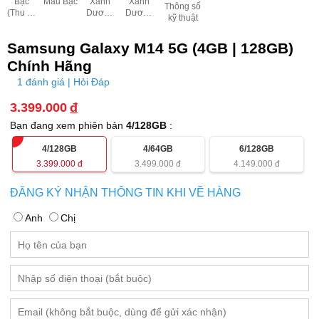
Bạc
Màu Bạc
Xanh
Xanh
Thông số
(Thu cũ
Dương
Dương
kỹ thuật
đổi mới)
Đậm
Nhạt
Samsung Galaxy M14 5G (4GB | 128GB)
Chính Hãng
1 đánh giá | Hỏi Đáp
3.399.000
đ
Bạn đang xem phiên bản
4/128GB
:
4/128GB
4/64GB
6/128GB
3.399.000
đ
3.499.000
đ
4.149.000
đ
ĐĂNG KÝ NHẬN THÔNG TIN KHI VỀ HÀNG
Anh
Chị