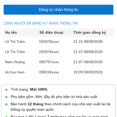
13935 NGƯỜI ĐÃ ĐĂNG KÝ NHẬN THÔNG TIN
Họ tên
Số điện thoại
Thời gian đăng ký
Lê Thị Trâm
032978xxxx
21:15 08/08/2026
Lê Thị Trâm
032978xxxx
21:15 08/08/2026
Nam Hoàng
090797xxxx
21:07 08/08/2026
do huu hien
098226xxxx
19:09 08/08/2026
Linh
037700xxxx
15:44 08/08/2026
Tình trạng:
Mới 100%
Linh
037700xxxx
15:43 08/08/2026
Phụ kiện gồm: Mới, đầy đủ phụ kiện từ nhà sản xuất
Linh
037700xxxx
15:42 08/08/2026
Bảo hành
12 tháng
theo chính sách của nhà sản xuất tại hệ
thống ủy quyền toàn quốc.
Lưu Trung Thắng
094752xxxx
15:14 08/08/2026
Bao test 1 đổi 1 trong
7 ngày
bao gồm nguồn và màn hình