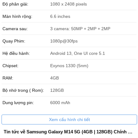
Độ phân giải:
1080 x 2408 pixels
Hoàng Cao Kỳ
087666xxxx
19:05 08/07/2026
Màn hình rộng:
6.6 inches
Hoàng Cao kỳ
087666xxxx
19:01 08/07/2026
Camera sau:
3 camera: 50MP + 2MP + 2MP
Hoàng Cao kỳ
087666xxxx
19:01 08/07/2026
Quay Phim:
1080p@30fps
Hoàng Cao kỳ
087666xxxx
19:00 08/07/2026
Hệ điều hành:
Android 13, One UI core 5.1
nguyễn đức vinh
033208xxxx
17:20 08/07/2026
Chipset:
Exynos 1330 (5nm)
VO THANH VINH
090660xxxx
16:34 08/07/2026
RAM:
4GB
VO THANH VINH
090660xxxx
16:34 08/07/2026
Bộ nhớ trong ( Rom):
128GB
VO THANH VINH
090660xxxx
16:34 08/07/2026
Dung lượng pin:
6000 mAh
HOÀNG PHÚC
097582xxxx
14:20 08/07/2026
phong
098703xxxx
13:21 08/07/2026
Xem cấu hình chi tiết
Bình
090337xxxx
12:00 08/07/2026
Tin tức về Samsung Galaxy M14 5G (4GB | 128GB) Chính Hãng