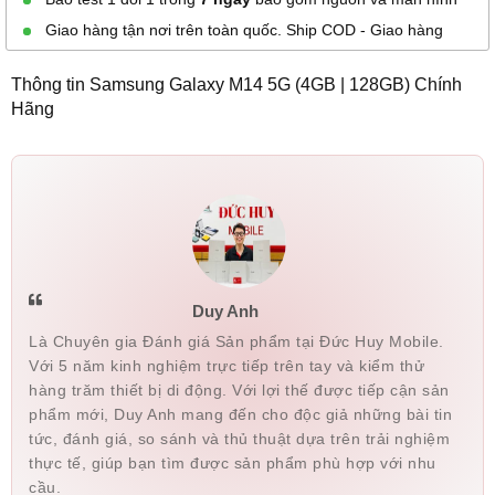
Lưu Trung Thắng
094752xxxx
15:13 08/08/2026
Giao hàng tận nơi trên toàn quốc. Ship COD - Giao hàng
Thế Dy
070231xxxx
14:51 08/08/2026
Thông tin Samsung Galaxy M14 5G (4GB | 128GB) Chính
Hãng
Minh Luân
089844xxxx
14:21 08/08/2026
Minh Luân
089844xxxx
13:55 08/08/2026
Ngoan Nguyen
035758xxxx
13:17 08/08/2026
Ngoan Nguyen
035758xxxx
13:16 08/08/2026
Hà Bạch Mai
034961xxxx
12:42 08/08/2026
Duy Anh
ngân tiểu hổ
090903xxxx
12:42 08/08/2026
Là Chuyên gia Đánh giá Sản phẩm tại Đức Huy Mobile.
Với 5 năm kinh nghiệm trực tiếp trên tay và kiểm thử
Hà Bạch Mai
034961xxxx
12:41 08/08/2026
hàng trăm thiết bị di động. Với lợi thế được tiếp cận sản
Quyen Nguyen
094426xxxx
11:09 08/08/2026
phẩm mới, Duy Anh mang đến cho độc giả những bài tin
tức, đánh giá, so sánh và thủ thuật dựa trên trải nghiệm
Nguyen Xuân quyen
094426xxxx
10:47 08/08/2026
thực tế, giúp bạn tìm được sản phẩm phù hợp với nhu
cầu.