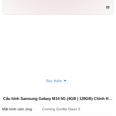
Phan dũng hải
090855xxxx
10:17 08/08/2026
Lê sơn
098918xxxx
06:52 08/08/2026
Lê sơn
098918xxxx
06:51 08/08/2026
quyết
096165xxxx
00:57 08/08/2026
quyết
096165xxxx
00:57 08/08/2026
Nguyễn Hoàng Phi
033984xxxx
23:29 08/07/2026
Thưởng Nguyễn
098867xxxx
23:03 08/07/2026
Nguyen tuan dat
078915xxxx
21:56 08/07/2026
Đọc thêm
Tony
090104xxxx
21:00 08/07/2026
Tony
090104xxxx
21:00 08/07/2026
Cấu hình Samsung Galaxy M14 5G (4GB | 128GB) Chính Hãng
Tony
090104xxxx
21:00 08/07/2026
Mặt kính cảm ứng:
Corning Gorilla Glass 5
Trần Hùng
084383xxxx
19:29 08/07/2026