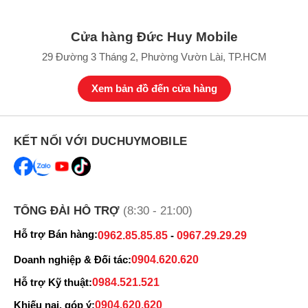
Vũ
035463xxxx
08:07 08/07/2026
Cửa hàng Đức Huy Mobile
Vũ
035463xxxx
08:06 08/07/2026
29 Đường 3 Tháng 2, Phường Vườn Lài, TP.HCM
mập zủ
035463xxxx
08:05 08/07/2026
Xem bản đồ đến cửa hàng
VŨ
035463xxxx
08:05 08/07/2026
VŨ
035463xxxx
08:04 08/07/2026
KẾT NỐI VỚI DUCHUYMOBILE
Minh Luân
089844xxxx
07:23 08/07/2026
Thu Le
033367xxxx
04:11 08/07/2026
văn thu
033367xxxx
04:10 08/07/2026
TỔNG ĐÀI HỖ TRỢ
(8:30 - 21:00)
Phạm Gia Tuấn
098103xxxx
04:00 08/07/2026
Hỗ trợ Bán hàng:
0962.85.85.85
-
0967.29.29.29
Phạm Gia Tuấn
098103xxxx
04:00 08/07/2026
Doanh nghiệp & Đối tác:
0904.620.620
Hỗ trợ Kỹ thuật:
0984.521.521
Trần Viết Trường
096776xxxx
01:59 08/07/2026
Khiếu nại, góp ý:
0904.620.620