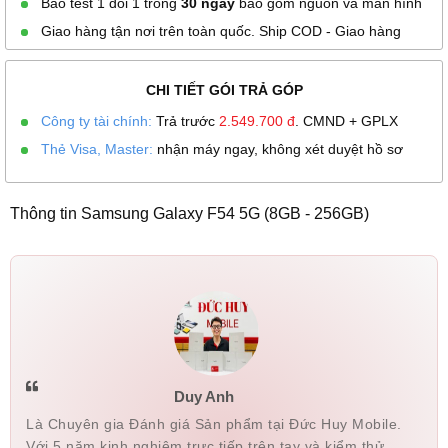
Bao test 1 đổi 1 trong
30 ngày
bao gồm nguồn và màn hình
Giao hàng tận nơi trên toàn quốc. Ship COD - Giao hàng
CHI TIẾT GÓI TRẢ GÓP
Công ty tài chính:
Trả trước
2.549.700
đ
. CMND + GPLX
Thẻ Visa, Master:
nhận máy ngay, không xét duyệt hồ sơ
Thông tin Samsung Galaxy F54 5G (8GB - 256GB)
Duy Anh
Là Chuyên gia Đánh giá Sản phẩm tại Đức Huy Mobile.
Với 5 năm kinh nghiệm trực tiếp trên tay và kiểm thử