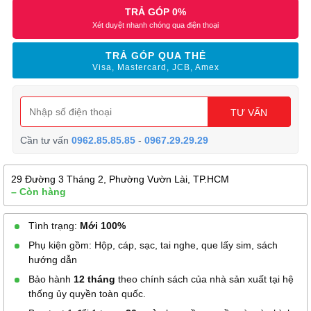
TRẢ GÓP 0%
Xét duyệt nhanh chóng qua điện thoại
TRẢ GÓP QUA THẺ
Visa, Mastercard, JCB, Amex
TƯ VẤN
Cần tư vấn
0962.85.85.85
-
0967.29.29.29
29 Đường 3 Tháng 2, Phường Vườn Lài, TP.HCM
– Còn hàng
Tình trạng:
Mới 100%
Phụ kiện gồm: Hộp, cáp, sạc, tai nghe, que lấy sim, sách
hướng dẫn
Bảo hành
12 tháng
theo chính sách của nhà sản xuất tại hệ
thống ủy quyền toàn quốc.