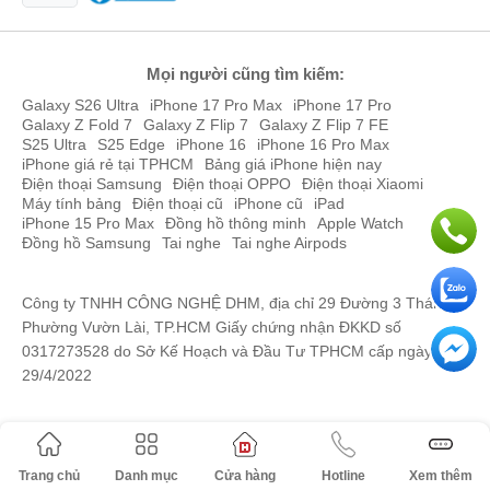
Mọi người cũng tìm kiếm:
Galaxy S26 Ultra
iPhone 17 Pro Max
iPhone 17 Pro
Galaxy Z Fold 7
Galaxy Z Flip 7
Galaxy Z Flip 7 FE
S25 Ultra
S25 Edge
iPhone 16
iPhone 16 Pro Max
iPhone giá rẻ tại TPHCM
Bảng giá iPhone hiện nay
Điện thoại Samsung
Điện thoại OPPO
Điện thoại Xiaomi
Máy tính bảng
Điện thoại cũ
iPhone cũ
iPad
iPhone 15 Pro Max
Đồng hồ thông minh
Apple Watch
Đồng hồ Samsung
Tai nghe
Tai nghe Airpods
Công ty TNHH CÔNG NGHỆ DHM, địa chỉ 29 Đường 3 Tháng 2,
Phường Vườn Lài, TP.HCM Giấy chứng nhận ĐKKD số
0317273528 do Sở Kế Hoạch và Đầu Tư TPHCM cấp ngày
29/4/2022
Trang chủ
Danh mục
Cửa hàng
Hotline
Xem thêm