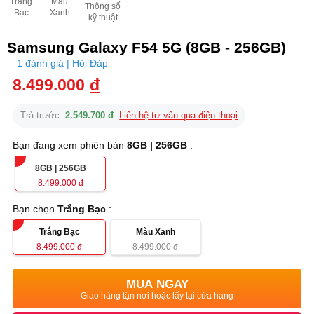
Trắng
Màu
Thông số
Bạc
Xanh
kỹ thuật
Samsung Galaxy F54 5G (8GB - 256GB)
1 đánh giá | Hỏi Đáp
8.499.000
đ
Trả trước:
2.549.700 đ
.
Liên hệ tư vấn qua điện thoại
Bạn đang xem phiên bản
8GB | 256GB
:
8GB | 256GB
8.499.000
đ
Bạn chọn
Trắng Bạc
:
Trắng Bạc
Màu Xanh
8.499.000
đ
8.499.000
đ
MUA NGAY
Giao hàng tận nơi hoặc lấy tại cửa hàng