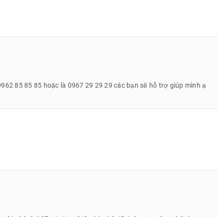
uen thuộc dòng
Galaxy A
với thông số cụ thể như sau: 1 camera chính
 0962 85 85 85 hoặc là 0967 29 29 29 các bạn sẽ hỗ trợ giúp mình ạ
cảnh cùng thông số 5MP. Với thông số phần cứng trên Galaxy A31
rỡ thích mắt người xem.
 mặt trên máy.