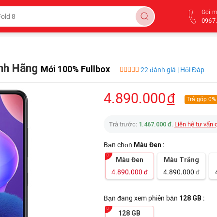
Gọi 
0967.
ính Hãng
Mới 100% Fullbox
22 đánh giá | Hỏi Đáp
4.890.000
đ
Trả góp 0%
Trả trước:
1.467.000 đ
.
Liên hệ tư vấn 
Bạn chọn
Màu Đen
:
Màu Đen
Màu Trắng
4.890.000
đ
4.890.000
đ
Bạn đang xem phiên bản
128 GB
:
128 GB