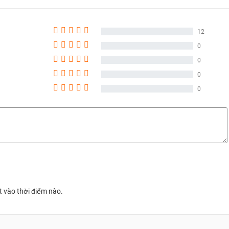
12
0
0
0
0
nh có kích thước 6.4 inch sử dụng tấm nền Super AMOLED, đạt độ
t vào thời điểm nào.
ai thỏ Infinity-U, phần notch chứa camera selfie và màn hình trang bị