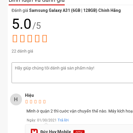
Đánh giá
Samsung Galaxy A31 (6GB | 128GB) Chính Hãng
5.0
/5
22 đánh giá
Hiệu
H
Màn hình Samsung Galaxy A31 khá rộng khi máy trang bị màn hì
Mình ở quận 2 thì cước vận chuyển thế nào. Máy kích hoạ
phân giải Full HD+ (411 ppi). Màn hình máy vẫn theo phong cách t
Trả lời
Ngày: 01/30/2021
cảm mật vân tay.
Đức Huy Mobile
QTV