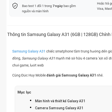
Hoặc trả 
Bao test 1 đổi 1 trong
7 ngày
bao gồm
Visa, Mast
nguồn và màn hình
Thông tin Samsung Galaxy A31 (6GB | 128GB) Chính
Samsung Galaxy A31
chiếc smatphone tầm trung hướng đến giới 
đồng,
Samsung Galaxy A31
mạnh mẽ sở hữu 4 camera 'xịn xò' đi
chơi game, lướt web
Cùng Đức Huy Mobile
đánh giá Samsung Galaxy A31
nhé.
Mục lục
Màn hình và thiết kế Galaxy A31
Camera Samsung Galaxy A31