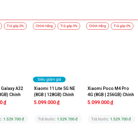
Trả góp 0%
Chính hãng
Trả góp 0%
Chính hãng
Trả góp 0%
 A51
và
Samsung Galaxy M31
, máy có thiết kế nhỏ gọn các góc cạnh
h. Mặt lưng máy được thiết kế bằng nhựa nhưng không rẻ tiền chút
g trọng.
Siêu giảm giá
Galaxy A32 
Xiaomi 11 Lite 5G NE 
Xiaomi Poco M4 Pro 
8GB) Chính 
(8GB | 128GB) Chính 
4G (8GB | 256GB) Chính 
Hãng 99% Fullbox
Hãng
0
đ
5.099.000
đ
5.099.000
đ
c:
1.529.700 đ
Trả trước:
1.529.700 đ
Trả trước:
1.529.700 đ