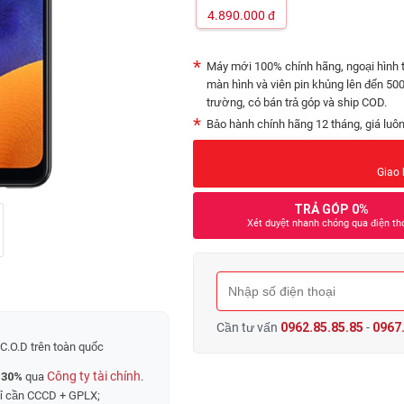
4.890.000
đ
Máy mới 100% chính hãng, ngoại hình 
màn hình và viên pin khủng lên đến 500
trường, có bán trả góp và ship COD.
Bảo hành chính hãng 12 tháng, giá luôn 
Giao 
TRẢ GÓP 0%
Xét duyệt nhanh chóng qua điện th
Cần tư vấn
0962.85.85.85
-
0967.
C.O.D trên toàn quốc
Công ty tài chính
 30%
qua
.
hỉ cần CCCD + GPLX;