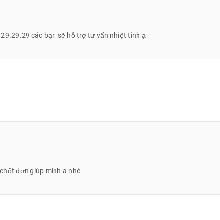
t, màu sắc sặc sỡ, góc nhìn tốt.
.29.29.29 các bạn sẽ hỗ trợ tư vấn nhiệt tình ạ
ợ chốt đơn giúp mình a nhé