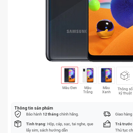
Màu Đen
Màu
Màu
Thông số
Trắng
Xanh
kỹ thuật
Thông tin sản phẩm
Bảo hành
12 tháng
chính hãng.
Giao hàng 
Tình trạng:
Hộp, cáp, sạc, tai nghe, que
Trả trước
lấy sim, sách hướng dẫn
Thủ tục c