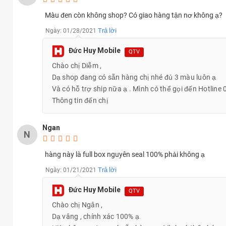
Màu đen còn không shop? Có giao hàng tận nơ không ạ?
Trả lời
Ngày: 01/28/2021
Đức Huy Mobile
QTV
Chào chị Diễm ,
Camera Samsung Galaxy A31
Dạ shop đang có sẵn hàng chị nhé đủ 3 màu luôn ạ
Trở lại với camera thì Samsung Galaxy A31 trang bị 4 camera q
Và có hỗ trợ ship nữa ạ . Mình có thể gọi đến Hotline
48MP, 1 camera góc rộng 8MP, 1 camera xóa phông và chụp cận 
Thông tin đến chị
khá hiệu quả luôn cho hình ảnh chụp sắc nét, màu sắc luôn rực 
Ngan
N
Ngoài ra các tính năng chụp xóa phông, AI, Live Focus ... đều có
hàng này là full box nguyên seal 100% phải không ạ
Trả lời
Ngày: 01/21/2021
Đức Huy Mobile
QTV
Chào chị Ngân ,
Dạ vâng , chính xác 100% ạ