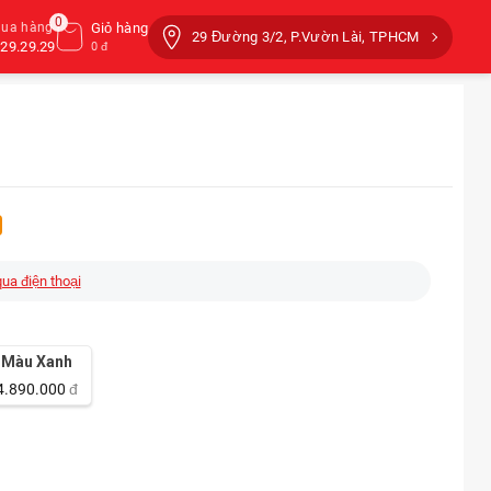
0
mua hàng
Giỏ hàng
29 Đường 3/2, P.Vườn Lài, TPHCM
29.29.29
0 đ
qua điện thoại
Màu Xanh
4.890.000
đ