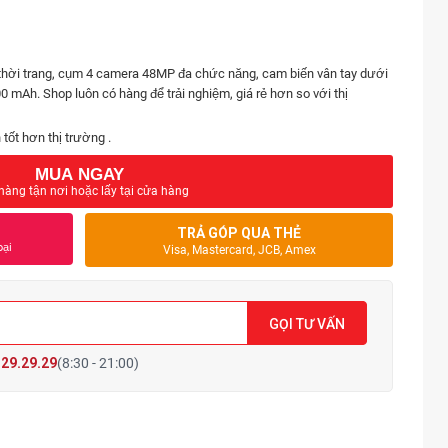
thời trang, cụm 4 camera 48MP đa chức năng, cam biến vân tay dưới
0 mAh. Shop luôn có hàng để trải nghiệm, giá rẻ hơn so với thị
tốt hơn thị trường .
MUA NGAY
hàng tận nơi hoặc lấy tại cửa hàng
TRẢ GÓP QUA THẺ
oại
Visa, Mastercard, JCB, Amex
GỌI TƯ VẤN
29.29.29
(8:30 - 21:00)