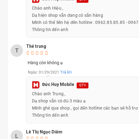
Trải nghiệm thực tế Samsung Galaxy A31 cho khả năng hiển thị tố
Chào anh Hiệu ,
Dạ hiện shop vẫn đang có sẵn hàng
Mình có thể liên hệ đên hotline : 0962.85.85.85 - 0967
Thông tin đến anh
Thế trung
T
Hàng còn không ạ
Trả lời
Ngày: 01/29/2021
Đức Huy Mobile
QTV
Chào anh Trung ,
Dạ shop vẫn có đủ 3 màu ạ
Mình ghé qua shop , gọi đến hotline các bạn sẽ hỗ tr
Thông tin đến anh
Lê Thị Ngọc Diễm
L