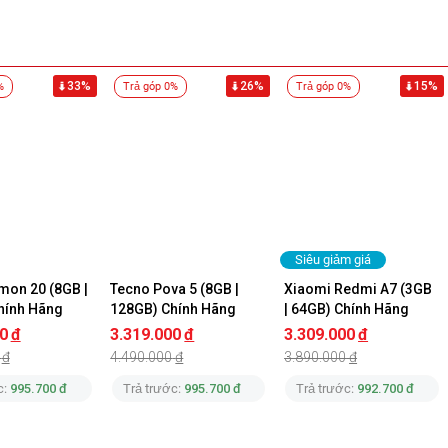
33%
26%
15%
%
Trả góp 0%
Trả góp 0%
Siêu giảm giá
on 20 (8GB | 
Tecno Pova 5 (8GB | 
Xiaomi Redmi A7 (3GB 
hính Hãng
128GB) Chính Hãng
| 64GB) Chính Hãng
0
đ
3.319.000
đ
3.309.000
đ
đ
4.490.000
đ
3.890.000
đ
c:
995.700 đ
Trả trước:
995.700 đ
Trả trước:
992.700 đ