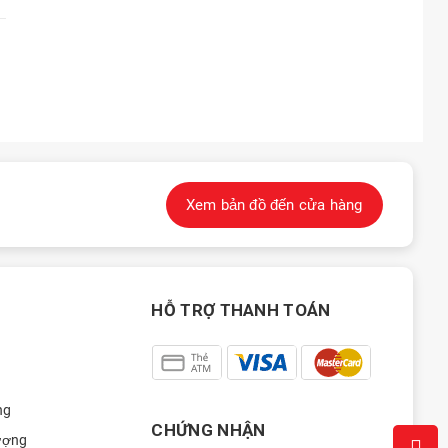
Xem bản đồ đến cửa hàng
HỖ TRỢ THANH TOÁN
ng
CHỨNG NHẬN
ượng