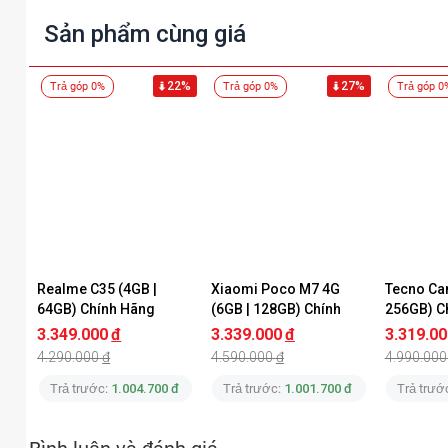
Sản phẩm cùng giá
22%
27%
Trả góp 0%
Trả góp 0%
Trả góp 0
Realme C35 (4GB | 
Xiaomi Poco M7 4G 
Tecno Cam
64GB) Chính Hãng
(6GB | 128GB) Chính 
256GB) C
Hãng
3.349.000
đ
3.339.000
đ
3.319.00
4.290.000
đ
4.590.000
đ
4.990.000
Trả trước:
1.004.700 đ
Trả trước:
1.001.700 đ
Trả trướ