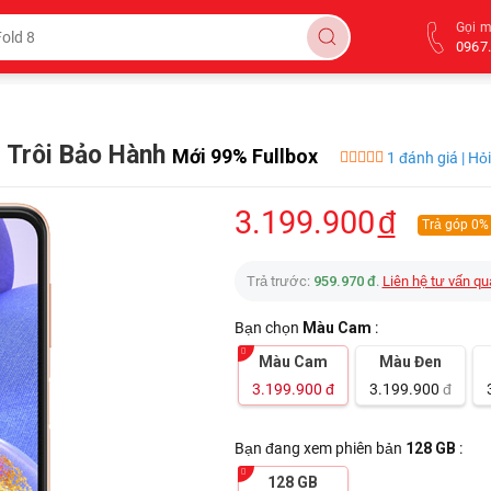
Gọi 
0967.
 Trôi Bảo Hành
Mới 99% Fullbox
1 đánh giá | Hỏ
3.199.900
đ
Trả góp 0%
Trả trước:
959.970 đ
.
Liên hệ tư vấn qu
Bạn chọn
Màu Cam
:
Màu Cam
Màu Đen
3.199.900
đ
3.199.900
đ
Bạn đang xem phiên bản
128 GB
:
128 GB