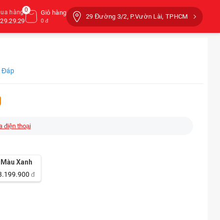
0
mua hàng
Giỏ hàng
29 Đường 3/2, P.Vườn Lài, TPHCM
29.29.29
0 đ
i Đáp
a điện thoại
Màu Xanh
3.199.900
đ