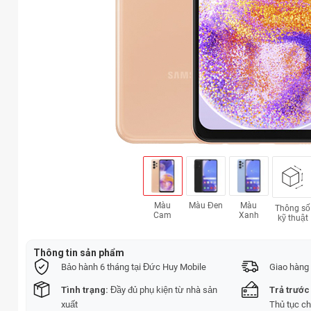
Màu
Màu Đen
Màu
Thông số
Cam
Xanh
kỹ thuật
Thông tin sản phẩm
Bảo hành 6 tháng tại Đức Huy Mobile
Giao hàng 
Tình trạng:
Đầy đủ phụ kiện từ nhà sản
Trả trước
xuất
Thủ tục c