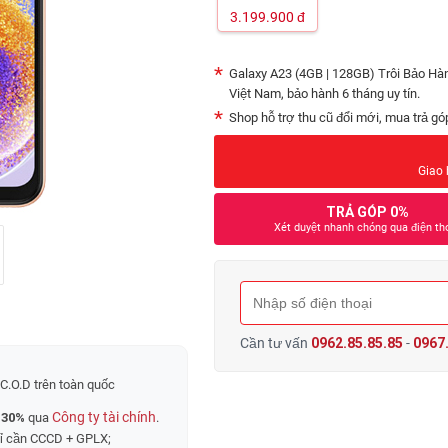
3.199.900
đ
Galaxy A23 (4GB | 128GB) Trôi Bảo Hà
Việt Nam, bảo hành 6 tháng uy tín.
Shop hỗ trợ thu cũ đổi mới, mua trả gó
Giao 
TRẢ GÓP 0%
Xét duyệt nhanh chóng qua điện th
Cần tư vấn
0962.85.85.85
-
0967.
C.O.D trên toàn quốc
Công ty tài chính
 30%
qua
.
hỉ cần CCCD + GPLX;