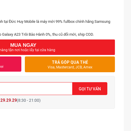
nh tại Đức Huy Mobile là máy mới 99% fullbox chính hãng Samsung
p Galaxy A23 Trôi Bảo Hành 0%, thu cũ đổi mới, ship COD.
MUA NGAY
hàng tận nơi hoặc lấy tại cửa hàng
TRẢ GÓP QUA THẺ
oại
Visa, Mastercard, JCB, Amex
GỌI TƯ VẤN
29.29.29
(8:30 - 21:00)