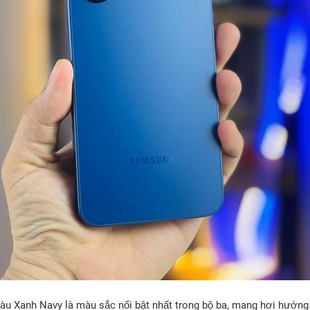
 Xanh Navy là màu sắc nổi bật nhất trong bộ ba, mang hơi hướng tr