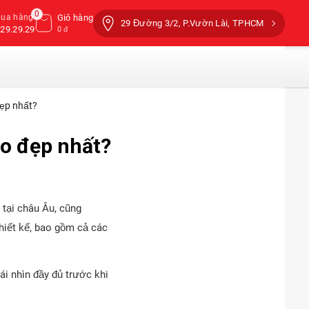
0
mua hàng
Giỏ hàng
29 Đường 3/2, P.Vườn Lài, TPHCM
29.29.29
0 đ
ẹp nhất?
o đẹp nhất?
tại châu Âu, cũng
hiết kế, bao gồm cả các
cái nhìn đầy đủ trước khi