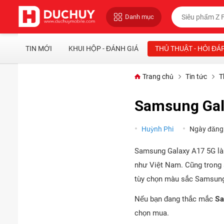
Danh mục
TIN MỚI
KHUI HỘP - ĐÁNH GIÁ
THỦ THUẬT - HỎI ĐÁ
Trang chủ
Tin tức
T
Samsung Gal
Huỳnh Phi
Ngày đăng
Samsung Galaxy A17 5G là 
như Việt Nam. Cũng trong 
tùy chọn màu sắc Samsung
Nếu bạn đang thắc mắc
Sa
chọn mua.