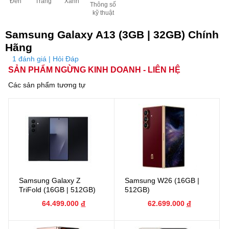
Đen
Trắng
Xanh
Thông số
kỹ thuật
Samsung Galaxy A13 (3GB | 32GB) Chính
Hãng
1 đánh giá | Hỏi Đáp
SẢN PHẨM NGỪNG KINH DOANH - LIÊN HỆ
Các sản phẩm tương tự
Samsung Galaxy Z
Samsung W26 (16GB |
TriFold (16GB | 512GB)
512GB)
64.499.000
đ
62.699.000
đ