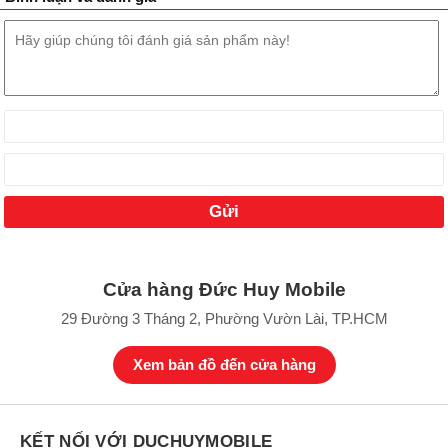
Samsung Galaxy A06s sẽ có giá bán cực kỳ cạnh tranh.
Cửa hàng Đức Huy Mobile
Tương tự như ngày phát hành, vẫn chưa có thông tin chi tiết nào
29 Đường 3 Tháng 2, Phường Vườn Lài, TP.HCM
về ngày ra mắt và giá chính thức của Samsung Galaxy A06s. Tuy
nhiên, theo các leaker và các trang công nghệ dự đoán
Samsung
Xem bản đồ đến cửa hàng
Galaxy A06s có giá là 3.99 triệu đồng
cho phiên bản bộ nhớ
RAM 4GB, và ROM 128GB tiêu chuẩn.
Có thể thấy Samsung Galaxy A06s có giá cực tốt bằng với mức giá
KẾT NỐI VỚI DUCHUYMOBILE