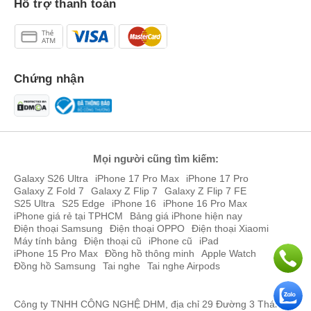
Hỗ trợ thanh toán
Chứng nhận
Mọi người cũng tìm kiếm:
Galaxy S26 Ultra
iPhone 17 Pro Max
iPhone 17 Pro
Galaxy Z Fold 7
Galaxy Z Flip 7
Galaxy Z Flip 7 FE
Samsung Galaxy A06s sẽ có thiết kế giống Galaxy A05s
S25 Ultra
S25 Edge
iPhone 16
iPhone 16 Pro Max
iPhone giá rẻ tại TPHCM
Bảng giá iPhone hiện nay
Nguồn tin cho biết model Galaxy A06s vẫn sẽ có màn hình được
Điện thoại Samsung
Điện thoại OPPO
Điện thoại Xiaomi
thiết kế có notch "giọt nước" và được thiết kế tổng thể với mặt lưng
Máy tính bảng
Điện thoại cũ
iPhone cũ
iPad
iPhone 15 Pro Max
Đồng hồ thông minh
Apple Watch
nhựa khi cầm dùng thực tế mình thấy máy giúp hạn chế tình trạng
Đồng hồ Samsung
Tai nghe
Tai nghe Airpods
bám vân tay. Còn bộ khung nguyên khối cho cảm giác cầm điện
thoại Galaxy A06s rất chắn chắn.
Công ty TNHH CÔNG NGHỆ DHM, địa chỉ 29 Đường 3 Tháng 2,