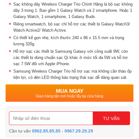
Sạc không dây Wireless Charger Trio Chính Hãng là bộ sạc không
dây 3 trong 1: Bao gồm 1 Galaxy Watch và 2 smartphone. Hoặc 1
Galaxy Watch, 1 smartphone, 1 Galaxy Buds.
Riêng smartwatch, bộ sạc chỉ hỗ trợ các thiết bị Galaxy Watch3/
Watch Active2/ Watch Active.
Có thiết kế gọn nhẹ, kích thước 240 x 86 x 15.5 mm và trọng
lượng 320g.
Hỗ trợ sạc các thiết bị Samsung Galaxy với công suất 9W, còn
các thiết bị dùng chuẩn sạc Qi khác ở mức tối đa 5W và hỗ trợ
sạc 7.5W đối với Apple iPhone.
Samsung Wireless Charger Trio hỗ trợ sạc mà không cần tháo ốp
tiện lợi, có đèn LED thông báo trạng thái sạc dễ dàng quan sát.
MUA NGAY
Giao hàng tận nơi hoặc lấy tại cửa hàng
TƯ VẤN
Cần tư vấn
0962.85.85.85
-
0967.29.29.29