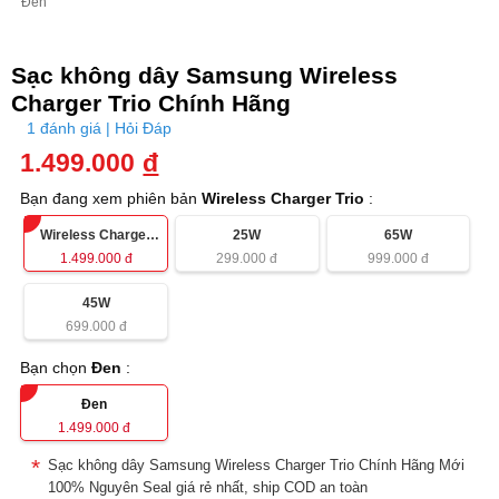
Đen
Sạc không dây Samsung Wireless
Charger Trio Chính Hãng
1 đánh giá | Hỏi Đáp
1.499.000
đ
Bạn đang xem phiên bản
Wireless Charger Trio
:
Wireless Charger
25W
65W
Trio
1.499.000
đ
299.000
đ
999.000
đ
45W
699.000
đ
Bạn chọn
Đen
:
Đen
1.499.000
đ
Sạc không dây Samsung Wireless Charger Trio Chính Hãng Mới
100% Nguyên Seal giá rẻ nhất, ship COD an toàn