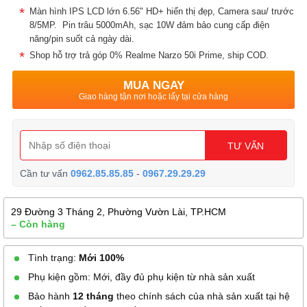
Màn hình IPS LCD lớn 6.56" HD+ hiển thị đẹp, Camera sau/ trước
8/5MP. Pin trâu 5000mAh, sạc 10W đảm bảo cung cấp điện
năng/pin suốt cả ngày dài.
Shop hỗ trợ trả góp 0% Realme Narzo 50i Prime, ship COD.
MUA NGAY
Giao hàng tận nơi hoặc lấy tại cửa hàng
TƯ VẤN
Cần tư vấn
0962.85.85.85
-
0967.29.29.29
29 Đường 3 Tháng 2, Phường Vườn Lài, TP.HCM
– Còn hàng
Tình trạng:
Mới 100%
Phụ kiện gồm: Mới, đầy đủ phụ kiện từ nhà sản xuất
Bảo hành
12 tháng
theo chính sách của nhà sản xuất tại hệ