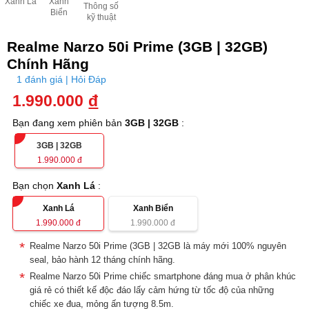
Xanh Lá
Xanh
Thông số
Biển
kỹ thuật
Realme Narzo 50i Prime (3GB | 32GB)
Chính Hãng
1 đánh giá | Hỏi Đáp
1.990.000
đ
Bạn đang xem phiên bản
3GB | 32GB
:
3GB | 32GB
1.990.000
đ
Bạn chọn
Xanh Lá
:
Xanh Lá
Xanh Biển
1.990.000
đ
1.990.000
đ
Realme Narzo 50i Prime (3GB | 32GB là máy mới 100% nguyên
seal, bảo hành 12 tháng chính hãng.
Realme Narzo 50i Prime chiếc smartphone đáng mua ở phân khúc
giá rẻ có thiết kế độc đáo lấy cảm hứng từ tốc độ của những
chiếc xe đua, mỏng ấn tượng 8.5m.